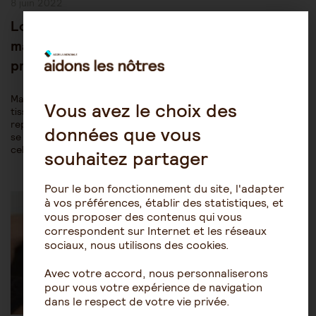
Publication
8 juin 2022
publiée :
Lorsqu’un proche plus âgé souffre d’une
maladie neuro dégénérative, comment s’y
prendre avec les plus jeunes ?
Maintenir les liens entre les générations et continuer à les
Vous avez le choix des
tisser patiemment au cours de l’aventure de la vie : voici qui
représente un véritable challenge lorsque la dynamique familiale
données que vous
se trouve confrontée à une maladie neurologique évolutive. Et
cela concerne…
souhaitez partager
Pour le bon fonctionnement du site, l'adapter
Post
Être aidant
Le rôle de l'aidant
Category:
à vos préférences, établir des statistiques, et
vous proposer des contenus qui vous
correspondent sur Internet et les réseaux
sociaux, nous utilisons des cookies.
Avec votre accord, nous personnaliserons
pour vous votre expérience de navigation
dans le respect de votre vie privée.