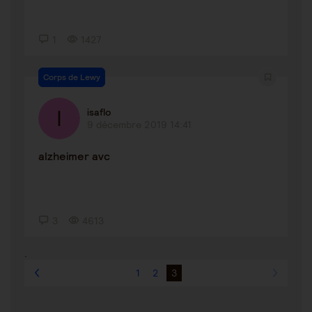
1
1427
Corps de Lewy
isaflo
9 décembre 2019 14:41
alzheimer avc
3
4613
.
1
2
3