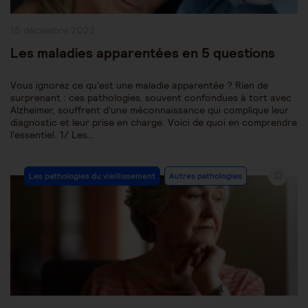
Publication
15 décembre 2022
publiée :
Les maladies apparentées en 5 questions
Vous ignorez ce qu'est une maladie apparentée ? Rien de
surprenant : ces pathologies, souvent confondues à tort avec
Alzheimer, souffrent d'une méconnaissance qui complique leur
diagnostic et leur prise en charge. Voici de quoi en comprendre
l'essentiel. 1/ Les…
Post
Les pathologies du vieillissement
Autres pathologies
Category: