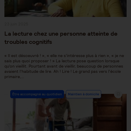
Publication
23 juin 2025
publiée :
La lecture chez une personne atteinte de
troubles cognitifs
« Il est désoeuvré ! », « elle ne s’intéresse plus à rien », « je ne
sais plus quoi proposer ! » La lecture pose question lorsque
qu’on vieillit. Pourtant avant de vieillir, beaucoup de personnes
avaient l’habitude de lire. Ah ! Lire ! Le grand pas vers l’école
primaire,…
Post
Être accompagné au quotidien
Maintien à domicile
Category: