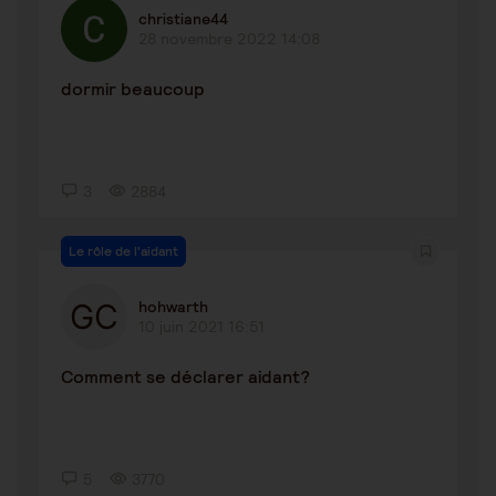
christiane44
28 novembre 2022 14:08
dormir beaucoup
3
2884
Le rôle de l'aidant
hohwarth
10 juin 2021 16:51
Comment se déclarer aidant?
5
3770