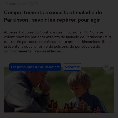
Publication
19 septembre 2022
publiée :
Comportements excessifs et maladie de
Parkinson : savoir les repérer pour agir
Appelés Troubles du Contrôle des Impulsions (TCI*), ils se
voient chez les patients atteints de maladie de Parkinson (MP)
ou traités par certains médicaments anti-parkinsoniens. Ils se
présentent sous la forme de pulsions, de pensées ou de
comportements irrépressibles au…
Post
Les pathologies du vieillissement
Alzheimer
Category: