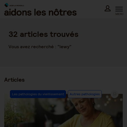
Skip
to
content
MENU
32
articles trouvés
Vous avez recherché : "lewy"
Articles
Post
Les pathologies du vieillissement
Autres pathologies
Category: