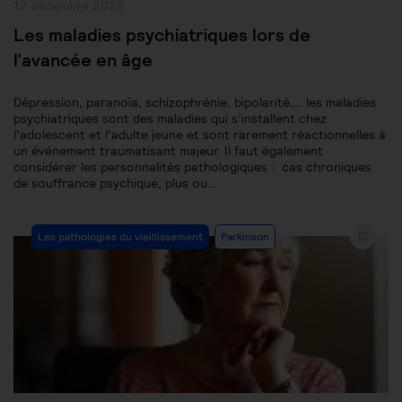
Publication
12 décembre 2022
publiée :
Les maladies psychiatriques lors de
l’avancée en âge
Dépression, paranoïa, schizophrénie, bipolarité,… les maladies
psychiatriques sont des maladies qui s’installent chez
l’adolescent et l’adulte jeune et sont rarement réactionnelles à
un événement traumatisant majeur. Il faut également
considérer les personnalités pathologiques : cas chroniques
de souffrance psychique, plus ou…
Post
Les pathologies du vieillissement
Parkinson
Category: