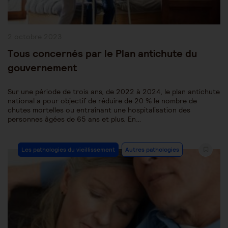
Publication
2 octobre 2023
publiée :
Tous concernés par le Plan antichute du
gouvernement
Sur une période de trois ans, de 2022 à 2024, le plan antichute
national a pour objectif de réduire de 20 % le nombre de
chutes mortelles ou entraînant une hospitalisation des
personnes âgées de 65 ans et plus. En…
Post
Les pathologies du vieillissement
Autres pathologies
Category: