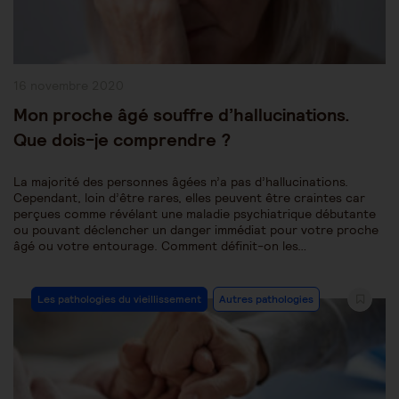
Publication
16 novembre 2020
publiée :
Mon proche âgé souffre d’hallucinations.
Que dois-je comprendre ?
La majorité des personnes âgées n’a pas d’hallucinations.
Cependant, loin d’être rares, elles peuvent être craintes car
perçues comme révélant une maladie psychiatrique débutante
ou pouvant déclencher un danger immédiat pour votre proche
âgé ou votre entourage. Comment définit-on les…
Post
Les pathologies du vieillissement
Autres pathologies
Category: