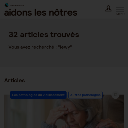
Skip
to
content
MENU
32
articles trouvés
Vous avez recherché : "lewy"
Articles
Post
Les pathologies du vieillissement
Autres pathologies
Category: