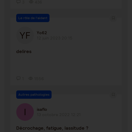
3
436
Le rôle de l'aidant
Yo62
12 juin 2023 20:15
delires
1
1556
Autres pathologies
isaflo
13 octobre 2022 12:21
Décrochage, fatigue, lassitude ?