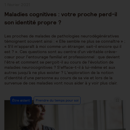
Publication
1 février 2021
publiée :
Maladies cognitives : votre proche perd-il
son identité propre ?
Les proches de malades de pathologies neurodégénératives
témoignent souvent ainsi : « Elle semble ne plus se connaître » ;
« S’il m’apparaît à moi comme un étranger, sait-il encore qui il
est ? ». Ces questions sont au centre d’un véritable crève-
cœur pour l’entourage familial et professionnel : que devient
l’être et comment se perçoit-il au cours de l’évolution de
maladies neurocognitives ? S’efface-t-il à lui-même et aux
autres jusqu’à ne plus exister ? L’exploration de la notion
d’identité d’une personne au cours de sa vie et lors de la
survenue de ces maladies vont nous aider à y voir plus clair.
Post
Être aidant
Prendre du temps pour soi
Category: