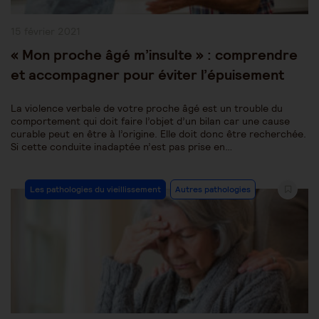
Publication
15 février 2021
publiée :
« Mon proche âgé m’insulte » : comprendre
et accompagner pour éviter l’épuisement
La violence verbale de votre proche âgé est un trouble du
comportement qui doit faire l’objet d’un bilan car une cause
curable peut en être à l’origine. Elle doit donc être recherchée.
Si cette conduite inadaptée n’est pas prise en…
Post
Les pathologies du vieillissement
Autres pathologies
Category: