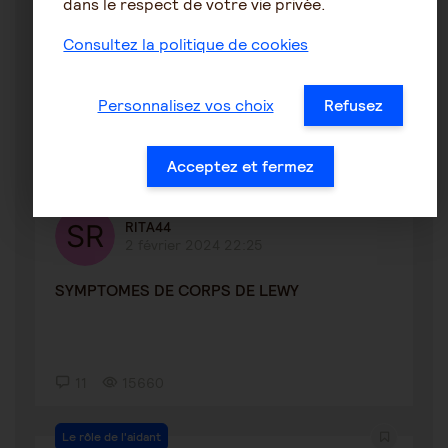
dans le respect de votre vie privée.
evolution aphasie primaire logopénique en
Consultez la politique de cookies
démence à corps de lewy...
Personnalisez vos choix
Refusez
15
6834
Acceptez et fermez
Corps de Lewy
RITA44
2 février 2024 22:25
SYMPTOMES DE CORPS DE LEWY
11
15660
Le rôle de l'aidant