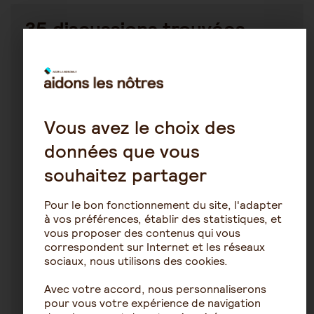
35 discussions trouvées
Le rôle de l'aidant
mamitwo
21 novembre 2025 20:45
Vous avez le choix des
données que vous
Traitement maladie à corps de Léwy
souhaitez partager
Pour le bon fonctionnement du site, l'adapter
à vos préférences, établir des statistiques, et
1
13
vous proposer des contenus qui vous
correspondent sur Internet et les réseaux
Corps de Lewy
sociaux, nous utilisons des cookies.
Avec votre accord, nous personnaliserons
alytal
pour vous votre expérience de navigation
17 avril 2023 17:00