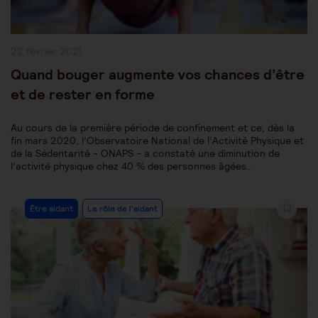
Publication
22 février 2021
publiée :
Quand bouger augmente vos chances d’être
et de rester en forme
Au cours de la première période de confinement et ce, dès la
fin mars 2020, l’Observatoire National de l’Activité Physique et
de la Sédentarité - ONAPS - a constaté une diminution de
l’activité physique chez 40 % des personnes âgées…
Post
Être aidant
Le rôle de l'aidant
Category: