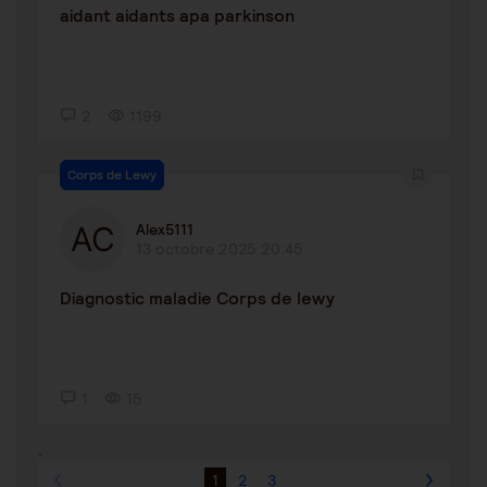
aidant aidants apa parkinson
2
1199
Corps de Lewy
Alex5111
13 octobre 2025 20:45
Diagnostic maladie Corps de lewy
1
15
.
1
2
3