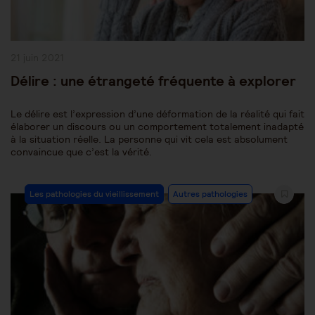
Publication
21 juin 2021
publiée :
Délire : une étrangeté fréquente à explorer
Le délire est l’expression d’une déformation de la réalité qui fait
élaborer un discours ou un comportement totalement inadapté
à la situation réelle. La personne qui vit cela est absolument
convaincue que c’est la vérité.
Post
Les pathologies du vieillissement
Autres pathologies
Category: