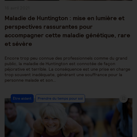
Publication
16 avril 2021
publiée :
Maladie de Huntington : mise en lumière et
perspectives rassurantes pour
accompagner cette maladie génétique, rare
et sévère
Encore trop peu connue des professionnels comme du grand
public, la maladie de Huntington est connotée de façon
péjorative et terrible. La conséquence est une prise en charge
trop souvent inadéquate, générant une souffrance pour la
personne malade et son…
Post
Être aidant
Prendre du temps pour soi
Category: