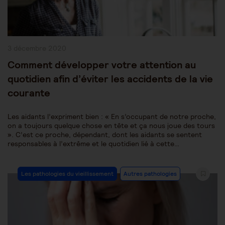
Publication
3 décembre 2020
publiée :
Comment développer votre attention au
quotidien afin d’éviter les accidents de la vie
courante
Les aidants l’expriment bien : « En s’occupant de notre proche,
on a toujours quelque chose en tête et ça nous joue des tours
». C’est ce proche, dépendant, dont les aidants se sentent
responsables à l’extrême et le quotidien lié à cette…
Post
Les pathologies du vieillissement
Autres pathologies
Category: