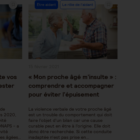
Post
Être aidant
Le rôle de l'aidant
Category:
Publication
15 février 2021
publiée :
te vos
« Mon proche âgé m’insulte » :
ester
comprendre et accompagner
pour éviter l’épuisement
 de
La violence verbale de votre proche âgé
rs 2020,
est un trouble du comportement qui doit
vité
faire l’objet d’un bilan car une cause
 ONAPS - a
curable peut en être à l’origine. Elle doit
vité
donc être recherchée. Si cette conduite
nes âgées…
inadaptée n’est pas prise en…