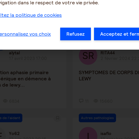
igation dans le respect de votre vie privée.
tez la politique de cookies
ersonnalisez vos choix
Refusez
Acceptez et fer
 de Lewy
Corps de Lewy
alytal
RITA44
17 avril 2023 17:00
2 février 2024 22
tion aphasie primaire
SYMPTOMES DE CORPS D
pénique en démence à
LEWY
 de lewy...
6834
11
15660
e de l'aidant
Autres pathologies
Yo62
isaflo