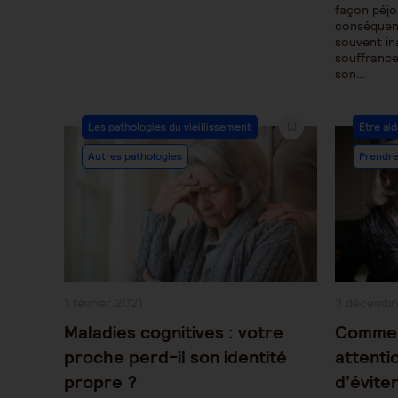
façon péjor
conséquenc
souvent in
souffrance
son…
Post
Post
Les pathologies du vieillissement
Être ai
Category:
Categor
Autres pathologies
Prendre
Publication
Publication
1 février 2021
3 décembr
publiée :
publiée :
Maladies cognitives : votre
Commen
proche perd-il son identité
attenti
propre ?
d’éviter