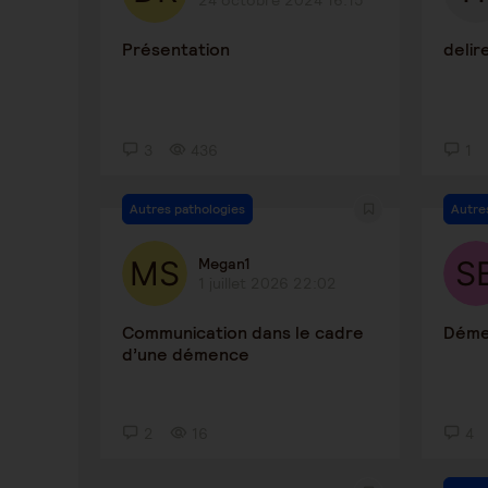
24 octobre 2024 16:15
Présentation
delir
3
436
1
Autres pathologies
Autre
Megan1
1 juillet 2026 22:02
Communication dans le cadre
Dém
d’une démence
2
16
4