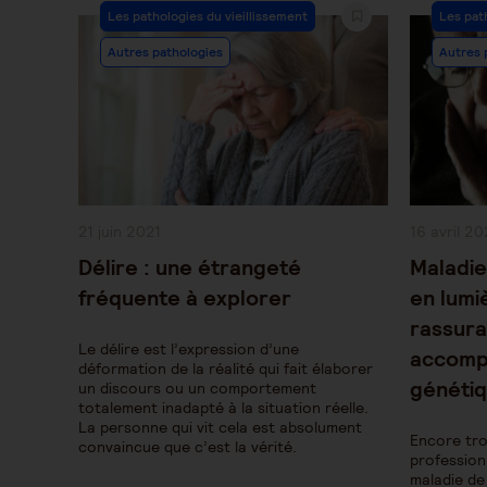
Post
Post
Les pathologies du vieillissement
Les pat
Category:
Categor
Autres pathologies
Autres 
Publication
Publication
21 juin 2021
16 avril 20
publiée :
publiée :
Délire : une étrangeté
Maladie
fréquente à explorer
en lumi
rassura
Le délire est l’expression d’une
accomp
déformation de la réalité qui fait élaborer
génétiq
un discours ou un comportement
totalement inadapté à la situation réelle.
La personne qui vit cela est absolument
Encore tr
convaincue que c’est la vérité.
profession
maladie de