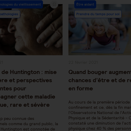
Post
hologies du vieillissement
Être aidant
y:
Category:
pathologies
Prendre du temps pour soi
Publication
21
22 février 2021
publiée :
 de Huntington : mise
Quand bouger augmen
ère et perspectives
chances d’être et de r
ntes pour
en forme
agner cette maladie
Au cours de la première période
ue, rare et sévère
confinement et ce, dès la fin ma
l’Observatoire National de l’Acti
Physique et de la Sédentarité -
op peu connue des
constaté une diminution de l’acti
nels comme du grand public, la
physique chez 40 % des person
 Huntington est connotée de