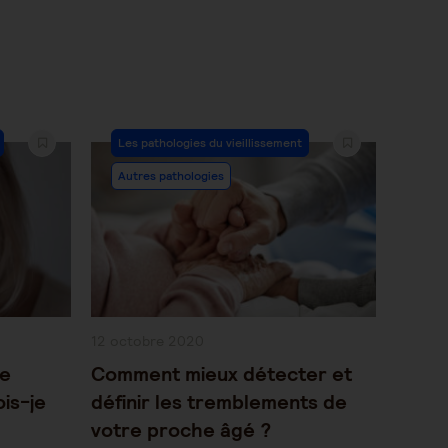
Post
Les pathologies du vieillissement
Category:
Autres pathologies
Publication
12 octobre 2020
publiée :
re
Comment mieux détecter et
ois-je
définir les tremblements de
votre proche âgé ?