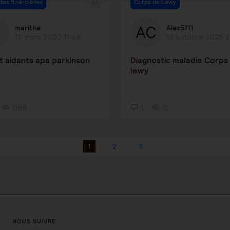
des financières
Corps de Lewy
marithe
Alex5111
12 mars 2020 11:48
13 octobre 2025 
t aidants apa parkinson
Diagnostic maladie Corps
lewy
1199
1
15
1
2
3
NOUS SUIVRE