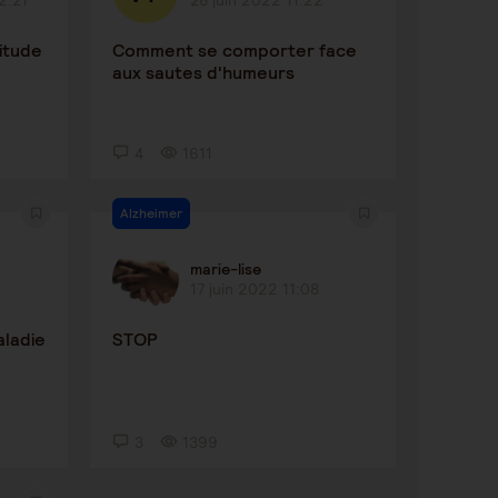
2:21
28 juin 2022 11:22
itude
Comment se comporter face
aux sautes d'humeurs
4
1611
Alzheimer
marie-lise
17 juin 2022 11:08
aladie
STOP
3
1399