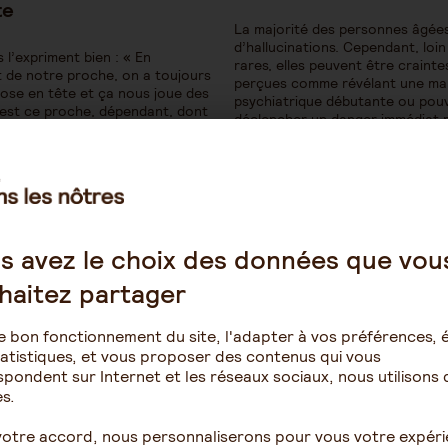
te
La majorité des personnes âgées
d’hallucinations. Cependant, loin
 l’expriment bien : « En
rares, elles peuvent être crainte
 de notre proche, on a toujours
perçues comme révélant une ma
ose en tête et ça nous joue des
psychiatrique débutante ou pou
’est ce proche, dépendant, dont
déclencher un danger immédiat 
s se sentent responsables à
proche âgé ou votre entourage
t le quotidien lié à cette…
définit-on les…
s avez le choix des données que vou
haitez partager
e bon fonctionnement du site, l'adapter à vos préférences, é
atistiques, et vous proposer des contenus qui vous
1
2
3
4
pondent sur Internet et les réseaux sociaux, nous utilisons 
s.
votre accord, nous personnaliserons pour vous votre expér