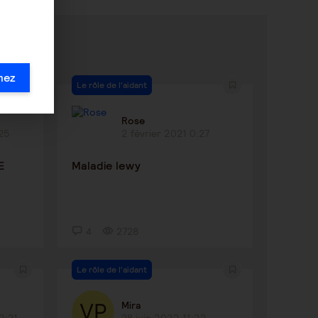
mez
Le rôle de l'aidant
Rose
:25
2 février 2021 0:27
E
Maladie lewy
4
2728
Le rôle de l'aidant
Mira