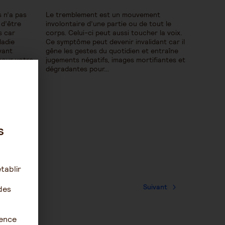
 n’a pas
Le tremblement est un mouvement
 d’être
involontaire d’une partie ou de tout le
s car
corps. Celui-ci peut aussi toucher la voix.
ladie
Ce symptôme peut devenir invalidant car il
vant
gêne les gestes du quotidien et entraîne
pour votre
jugements négatifs, images mortifiantes et
. Comment
dégradantes pour…
s
tablir
Suivant
des
ience