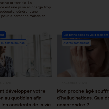
ative et terrible. La
e est une prise en charge trop
adéquate, générant une
 pour la personne malade et
Post
dant
Les pathologies du vieillissement
y:
Category:
 du temps pour soi
Autres pathologies
Publication
e 2020
16 novembre 2020
publiée :
t développer votre
Mon proche âgé souff
on au quotidien afin
d’hallucinations. Que d
 les accidents de la vie
comprendre ?