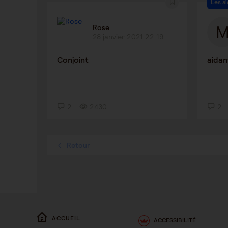
Les ai
Rose
28 janvier 2021 22:19
Conjoint
aidan
2
2430
2
.
Retour
ACCUEIL
ACCESSIBILITÉ