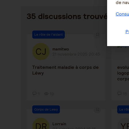
de nav
Consul
35 discussions trouvées
P
Le rôle de l'aidant
Corps
mamitwo
21 novembre 2025 20:45
Traitement maladie à corps de
evolu
Léwy
logo
corps
1
13
15
Corps de Lewy
Le rôl
Lorrain