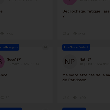
12 juin 2023 20:15
13 octobre 2022 1
es
Décrochage, fatigue, lass
?
1556
4
1573
s pathologies
Le rôle de l'aidant
Soso1971
Nath87
18 mars 2026 10:00
18 juillet 2024 8:18
ence
Ma mère atteinte de la m
de Parkinson
32
9
1409