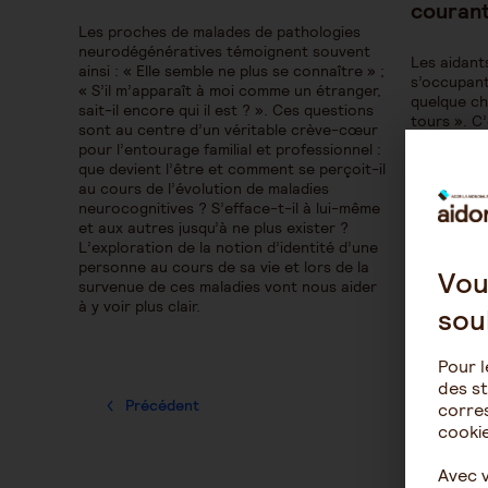
couran
Les proches de malades de pathologies
neurodégénératives témoignent souvent
Les aidants
ainsi : « Elle semble ne plus se connaître » ;
s’occupant
« S’il m’apparaît à moi comme un étranger,
quelque ch
sait-il encore qui il est ? ». Ces questions
tours ». C
sont au centre d’un véritable crève-cœur
les aidant
pour l’entourage familial et professionnel :
l’extrême e
que devient l’être et comment se perçoit-il
au cours de l’évolution de maladies
neurocognitives ? S’efface-t-il à lui-même
et aux autres jusqu’à ne plus exister ?
L’exploration de la notion d’identité d’une
personne au cours de sa vie et lors de la
Vou
survenue de ces maladies vont nous aider
à y voir plus clair.
sou
Pour l
des st
Précédent
corres
cookie
Avec 