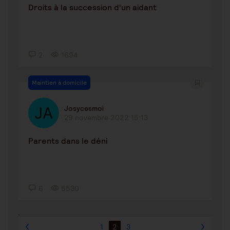
Droits à la succession d'un aidant
2
1694
Maintien à domicile
Josycesmoi
29 novembre 2022 15:13
Parents dans le déni
6
5530
.
1
2
3