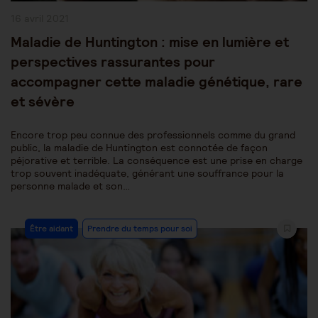
Publication
16 avril 2021
publiée :
Maladie de Huntington : mise en lumière et
perspectives rassurantes pour
accompagner cette maladie génétique, rare
et sévère
Encore trop peu connue des professionnels comme du grand
public, la maladie de Huntington est connotée de façon
péjorative et terrible. La conséquence est une prise en charge
trop souvent inadéquate, générant une souffrance pour la
personne malade et son…
Post
Être aidant
Prendre du temps pour soi
Category: