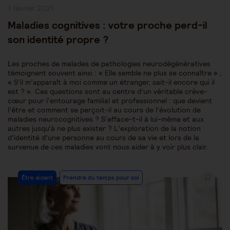
Publication
1 février 2021
publiée :
Maladies cognitives : votre proche perd-il
son identité propre ?
Les proches de malades de pathologies neurodégénératives
témoignent souvent ainsi : « Elle semble ne plus se connaître » ;
« S’il m’apparaît à moi comme un étranger, sait-il encore qui il
est ? ». Ces questions sont au centre d’un véritable crève-
cœur pour l’entourage familial et professionnel : que devient
l’être et comment se perçoit-il au cours de l’évolution de
maladies neurocognitives ? S’efface-t-il à lui-même et aux
autres jusqu’à ne plus exister ? L’exploration de la notion
d’identité d’une personne au cours de sa vie et lors de la
survenue de ces maladies vont nous aider à y voir plus clair.
Post
Être aidant
Prendre du temps pour soi
Category: