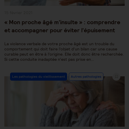
Publication
15 février 2021
publiée :
« Mon proche âgé m’insulte » : comprendre
et accompagner pour éviter l’épuisement
La violence verbale de votre proche âgé est un trouble du
comportement qui doit faire l’objet d’un bilan car une cause
curable peut en être à l’origine. Elle doit donc être recherchée.
Si cette conduite inadaptée n’est pas prise en…
Post
Les pathologies du vieillissement
Autres pathologies
Category: