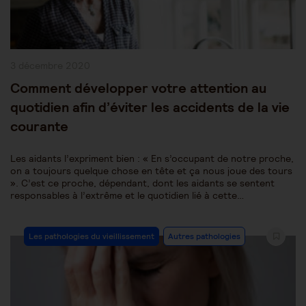
Publication
3 décembre 2020
publiée :
Comment développer votre attention au
quotidien afin d’éviter les accidents de la vie
courante
Les aidants l’expriment bien : « En s’occupant de notre proche,
on a toujours quelque chose en tête et ça nous joue des tours
». C’est ce proche, dépendant, dont les aidants se sentent
responsables à l’extrême et le quotidien lié à cette…
Post
Les pathologies du vieillissement
Autres pathologies
Category: