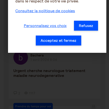
dans le respect de votre vie privée.
Intégration Ehapd USLD difficile
Consultez la politique de cookies
Personnalisez vos choix
Refusez
10
523
Acceptez et fermez
Le rôle de l'aidant
Bachera
1 avril 2024 8:04
Urgent cherche neurologue triatement
maladie neurodegenerative
2
1117
Prendre du temps pour soi