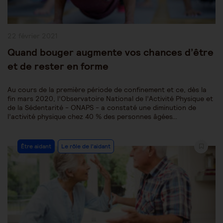
Publication
22 février 2021
publiée :
Quand bouger augmente vos chances d’être
et de rester en forme
Au cours de la première période de confinement et ce, dès la
fin mars 2020, l’Observatoire National de l’Activité Physique et
de la Sédentarité - ONAPS - a constaté une diminution de
l’activité physique chez 40 % des personnes âgées…
Post
Être aidant
Le rôle de l'aidant
Category: