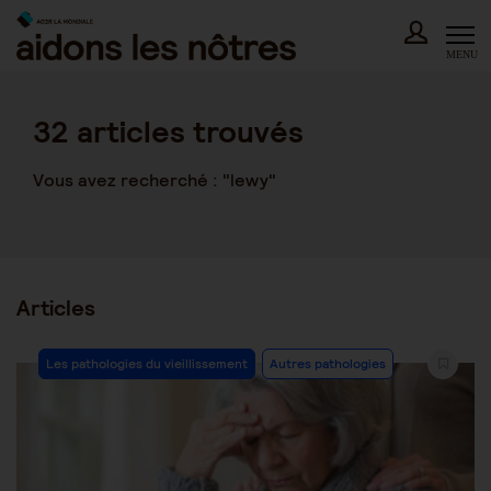
Skip
to
content
MENU
32
articles trouvés
Vous avez recherché : "lewy"
Articles
Post
Les pathologies du vieillissement
Autres pathologies
Category: