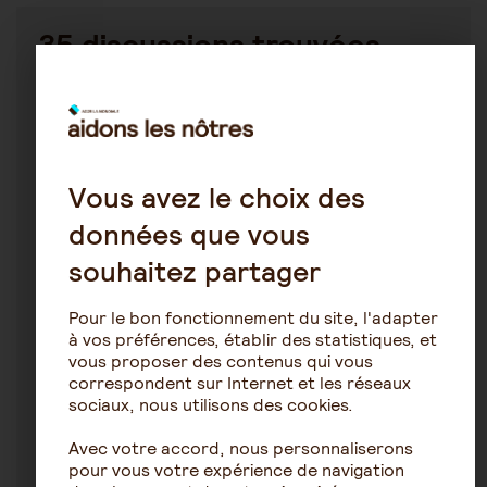
35 discussions trouvées
Alzheimer
Philippe
5 mars 2020 19:26
Vous avez le choix des
données que vous
Perte du goût et de l'odorat
souhaitez partager
Pour le bon fonctionnement du site, l'adapter
à vos préférences, établir des statistiques, et
3
4362
vous proposer des contenus qui vous
correspondent sur Internet et les réseaux
La vie en établissement spécialisé
sociaux, nous utilisons des cookies.
Avec votre accord, nous personnaliserons
Virginie6792
pour vous votre expérience de navigation
16 décembre 2024 23:17