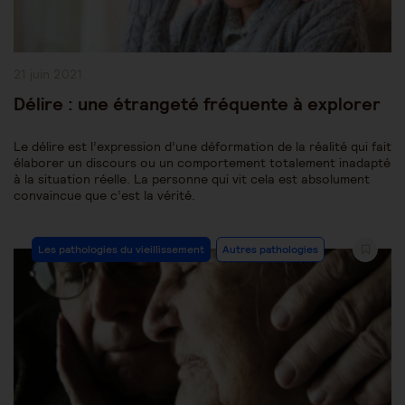
Publication
21 juin 2021
publiée :
Délire : une étrangeté fréquente à explorer
Le délire est l’expression d’une déformation de la réalité qui fait
élaborer un discours ou un comportement totalement inadapté
à la situation réelle. La personne qui vit cela est absolument
convaincue que c’est la vérité.
Post
Les pathologies du vieillissement
Autres pathologies
Category: