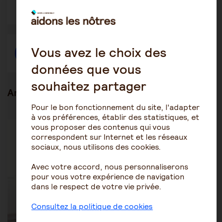
Ouvrir
Ouvrir
Ouvrir
dans
dans
dans
une
une
une
autre
autre
autre
fenêtre
fenêtre
fenêtre
Vous avez le choix des
Créer une discussion à propos de l'article
données que vous
souhaitez partager
Articles en lien
Pour le bon fonctionnement du site, l'adapter
à vos préférences, établir des statistiques, et
Les pathologies du vieillissement
Parkinson
vous proposer des contenus qui vous
correspondent sur Internet et les réseaux
sociaux, nous utilisons des cookies.
Avec votre accord, nous personnaliserons
pour vous votre expérience de navigation
dans le respect de votre vie privée.
Consultez la politique de cookies