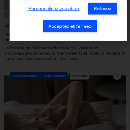
Personnalisez vos choix
Refusez
22 juillet 2019
Acceptez et fermez
Les bienfaits des activités physiques adaptées sur la
maladie de Parkinson
La maladie de Parkinson affecte le mouvement et
s'accompagne de lenteurs, tremblements et raideurs. Adoptant
un réflexe d’autoprotection, le malade…
Les pathologies du vieillissement
Parkinson