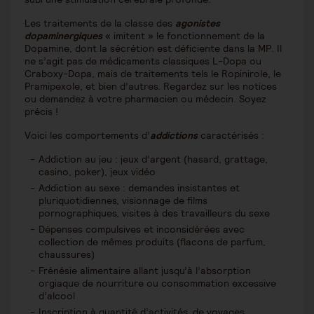
Les traitements de la classe des
agonistes
dopaminergiques
« imitent » le fonctionnement de la
Dopamine, dont la sécrétion est déficiente dans la MP. Il
ne s’agit pas de médicaments classiques L-Dopa ou
Craboxy-Dopa, mais de traitements tels le Ropinirole, le
Pramipexole, et bien d’autres. Regardez sur les notices
ou demandez à votre pharmacien ou médecin. Soyez
précis !
Voici les comportements d’
addictions
caractérisés :
Addiction au jeu : jeux d’argent (hasard, grattage,
casino, poker), jeux vidéo
Addiction au sexe : demandes insistantes et
pluriquotidiennes, visionnage de films
pornographiques, visites à des travailleurs du sexe
Dépenses compulsives et inconsidérées avec
collection de mêmes produits (flacons de parfum,
chaussures)
Frénésie alimentaire allant jusqu’à l’absorption
orgiaque de nourriture ou consommation excessive
d’alcool
Inscription à quantité d’activités, de voyages