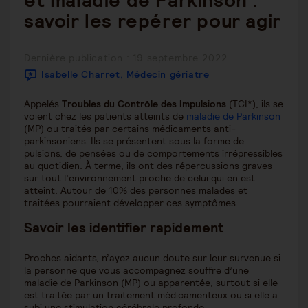
et maladie de Parkinson :
savoir les repérer pour agir
Publication
Dernière publication : 19 septembre 2022
publiée :
Isabelle Charret, Médecin gériatre
Appelés
Troubles du Contrôle des Impulsions
(TCI*), ils se
voient chez les patients atteints de
maladie de Parkinson
(MP) ou traités par certains médicaments anti-
parkinsoniens. Ils se présentent sous la forme de
pulsions, de pensées ou de comportements irrépressibles
au quotidien. À terme, ils ont des répercussions graves
sur tout l’environnement proche de celui qui en est
atteint. Autour de 10% des personnes malades et
traitées pourraient développer ces symptômes.
Savoir les identifier rapidement
Proches aidants, n’ayez aucun doute sur leur survenue si
la personne que vous accompagnez souffre d’une
maladie de Parkinson (MP) ou apparentée, surtout si elle
est traitée par un traitement médicamenteux ou si elle a
subi une stimulation cérébrale profonde.