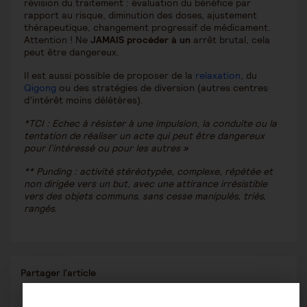
révision du traitement : évaluation du bénéfice par
rapport au risque, diminution des doses, ajustement
thérapeutique, changement progressif de médicament.
Attention ! Ne
JAMAIS procéder à un
arrêt brutal, cela
peut être dangereux.
Il est aussi possible de proposer de la
relaxation
, du
Qigong
ou des stratégies de diversion (autres centres
d’intérêt moins délétères).
*TCI :
Echec à résister à une impulsion, la conduite ou la
tentation de réaliser un acte qui peut être dangereux
pour l’intéressé ou pour les autres »
**
Punding : activité stéréotypée, complexe, répétée et
non dirigée vers un but, avec une attirance irrésistible
vers des objets communs, sans cesse manipulés, triés,
rangés.
Partager
Partager l'article
ce
contenu