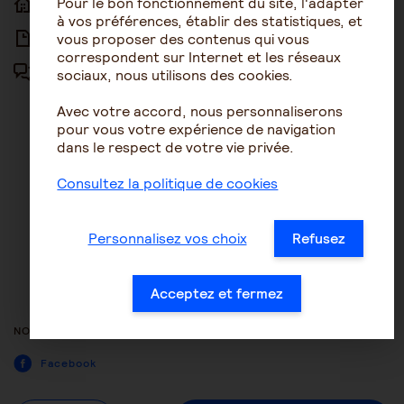
Pour le bon fonctionnement du site, l'adapter
ACCUEIL
ACCESSIBILITÉ
à vos préférences, établir des statistiques, et
vous proposer des contenus qui vous
ARTICLES
NOUS CONTACTER
correspondent sur Internet et les réseaux
sociaux, nous utilisons des cookies.
FORUM
MENTIONS LÉGALES
Avec votre accord, nous personnaliserons
PLAN DU SITE
pour vous votre expérience de navigation
dans le respect de votre vie privée.
CONDITIONS GÉNÉRALES
D’UTILISATION
Consultez la politique de cookies
POLITIQUE DE PROTECTION DES
DONNÉES
Personnalisez vos choix
Refusez
GESTION DES COOKIES
ACCESSIBILITÉ : NON
Acceptez et fermez
CONFORME
NOUS SUIVRE
Facebook