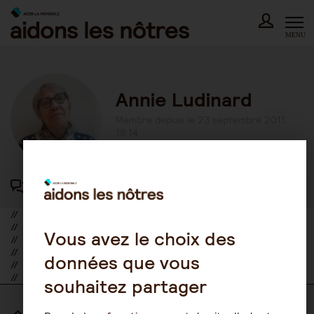
Skip
to
content
MENU
Annie Ludinard
Membre depuis le 23 septembre 2011
18:14
417 participations au forum
//
//
Vous avez le choix des
//
//
données que vous
//
//
souhaitez partager