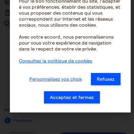
Pour le bon fonctionnement du site, l'adapter
ACCUEIL
ACCESSIBILITÉ
à vos préférences, établir des statistiques, et
vous proposer des contenus qui vous
ARTICLES
NOUS CONTACTER
correspondent sur Internet et les réseaux
sociaux, nous utilisons des cookies.
FORUM
MENTIONS LÉGALES
Avec votre accord, nous personnaliserons
PLAN DU SITE
pour vous votre expérience de navigation
dans le respect de votre vie privée.
CONDITIONS GÉNÉRALES
D’UTILISATION
Consultez la politique de cookies
POLITIQUE DE PROTECTION DES
DONNÉES
Personnalisez vos choix
Refusez
GESTION DES COOKIES
ACCESSIBILITÉ : NON
Acceptez et fermez
CONFORME
NOUS SUIVRE
Facebook