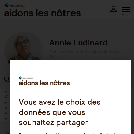
Skip
to
content
MENU
Annie Ludinard
Membre depuis le 23 septembre 2011
18:14
417 participations au forum
//
//
Vous avez le choix des
//
//
données que vous
//
//
souhaitez partager