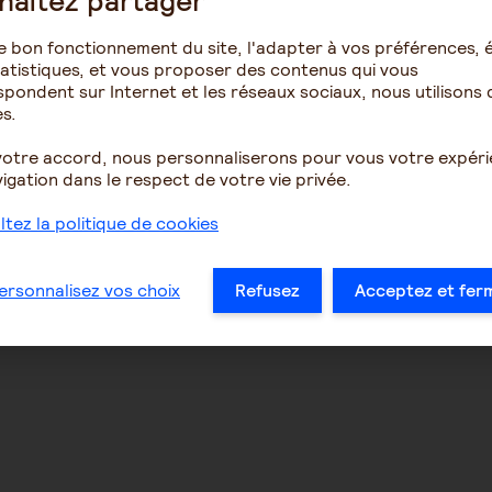
haitez partager
e bon fonctionnement du site, l'adapter à vos préférences, é
atistiques, et vous proposer des contenus qui vous
pondent sur Internet et les réseaux sociaux, nous utilisons 
s.
votre accord, nous personnaliserons pour vous votre expér
igation dans le respect de votre vie privée.
tez la politique de cookies
NOUS SUIVRE
Facebook
ersonnalisez vos choix
Refusez
Acceptez et fer