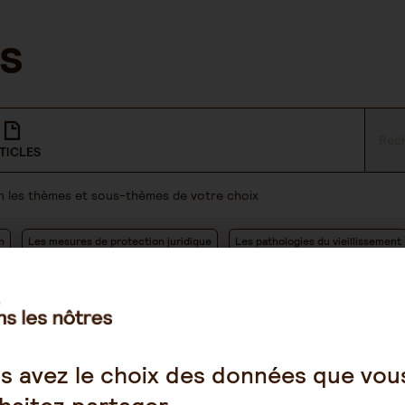
TICLES
lon les thèmes et sous-thèmes de votre choix
n
Les mesures de protection juridique
Les pathologies du vieillissement
s avez le choix des données que vou
11 18:14