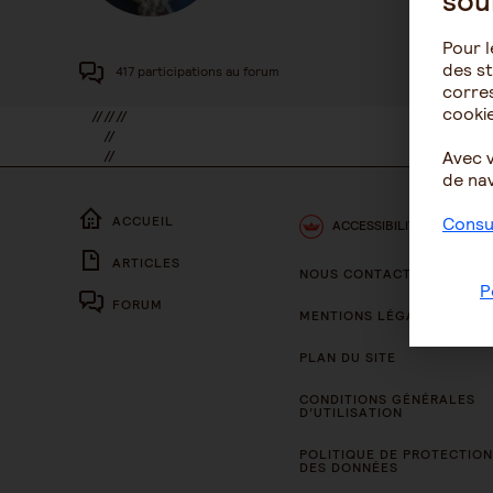
sou
Pour l
des st
417 participations au forum
corres
cookie
//
//
//
//
//
Avec 
//
de nav
Consul
ACCUEIL
ACCESSIBILITÉ
ARTICLES
NOUS CONTACTER
P
FORUM
MENTIONS LÉGALES
PLAN DU SITE
CONDITIONS GÉNÉRALES
D’UTILISATION
POLITIQUE DE PROTECTION
DES DONNÉES