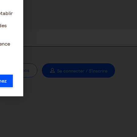
tablir
des
ience
À propos
Se connecter / S'inscrire
mez