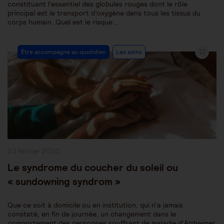
constituant l'essentiel des globules rouges dont le rôle
principal est le transport d’oxygène dans tous les tissus du
corps humain. Quel est le risque…
Post
Être accompagné au quotidien
Les soins
Category:
Publication
23 février 2020
publiée :
Le syndrome du coucher du soleil ou
« sundowning syndrom »
Que ce soit à domicile ou en institution, qui n’a jamais
constaté, en fin de journée, un changement dans le
comportement des personnes souffrant de maladie d’Alzheimer