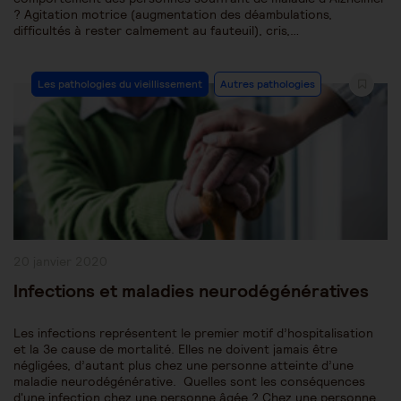
? Agitation motrice (augmentation des déambulations,
difficultés à rester calmement au fauteuil), cris,…
Post
Les pathologies du vieillissement
Autres pathologies
Category:
Publication
20 janvier 2020
publiée :
Infections et maladies neurodégénératives
Les infections représentent le premier motif d’hospitalisation
et la 3e cause de mortalité. Elles ne doivent jamais être
négligées, d’autant plus chez une personne atteinte d’une
maladie neurodégénérative. Quelles sont les conséquences
d'une infection chez une personne âgée ? Chez une personne