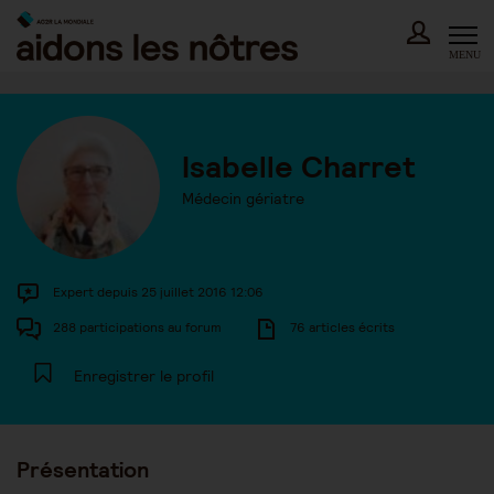
Skip
to
content
MENU
Isabelle Charret
Médecin gériatre
Expert depuis 25 juillet 2016 12:06
288 participations au forum
76 articles écrits
Enregistrer le profil
Présentation