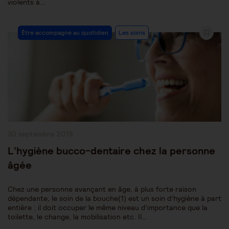
violents à…
Post
Être accompagné au quotidien
Les soins
Category:
Publication
30 septembre 2019
publiée :
L’hygiène bucco-dentaire chez la personne
âgée
Chez une personne avançant en âge, à plus forte raison
dépendante, le soin de la bouche(1) est un soin d’hygiène à part
entière : il doit occuper le même niveau d’importance que la
toilette, le change, la mobilisation etc. Il…