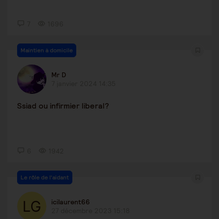
7
1696
Maintien à domicile
Mr D
7 janvier 2024 14:35
Ssiad ou infirmier liberal?
6
1942
Le rôle de l'aidant
icilaurent66
27 décembre 2023 15:18