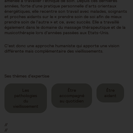
amenée à travailler l’éthique de soin. Depuis ces dernières
années, forte d’une pratique personnelle d’arts orientaux
énergétiques, elle recentre son travail avec malades, soignants
et proches aidants sur le « prendre soin de soi afin de mieux
prendre soin de l’autre » et ce, avec succès. Elle a travaillé
également dans le domaine du massage thérapeutique et de la
musicothérapie lors d’années passées aux Etats-Unis.
C’est donc une approche humaniste qui apporte une vision
différente mais complémentaire des vieillissements.
Ses thèmes d'expertise
Les
Être
Être
pathologies
accompagné
aidant
du
au quotidien
vieillissement
//
//