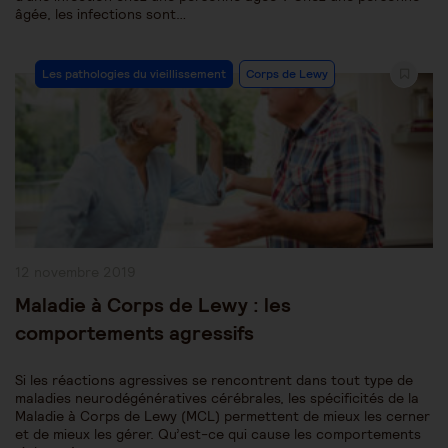
âgée, les infections sont…
Post
Les pathologies du vieillissement
Corps de Lewy
Category:
Publication
12 novembre 2019
publiée :
Maladie à Corps de Lewy : les
comportements agressifs
Si les réactions agressives se rencontrent dans tout type de
maladies neurodégénératives cérébrales, les spécificités de la
Maladie à Corps de Lewy (MCL) permettent de mieux les cerner
et de mieux les gérer. Qu’est-ce qui cause les comportements