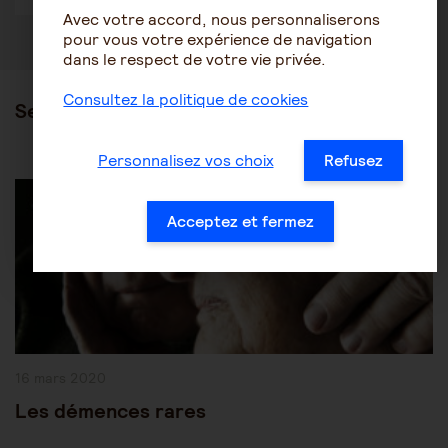
Avec votre accord, nous personnaliserons
pour vous votre expérience de navigation
dans le respect de votre vie privée.
Consultez la politique de cookies
Ses articles
Personnalisez vos choix
Refusez
Post
Les pathologies du vieillissement
Autres pathologies
Category:
Acceptez et fermez
Publication
16 mars 2020
publiée :
Les démences rares