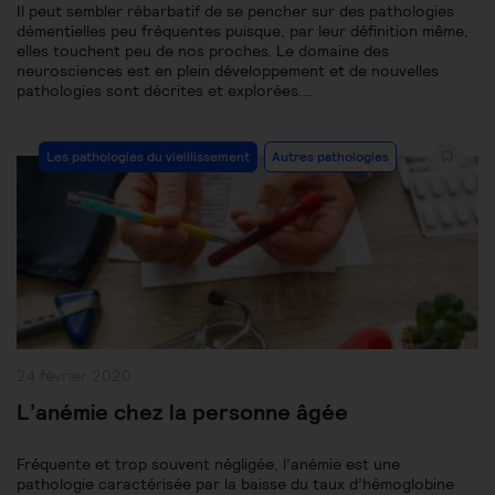
Il peut sembler rébarbatif de se pencher sur des pathologies
démentielles peu fréquentes puisque, par leur définition même,
elles touchent peu de nos proches. Le domaine des
neurosciences est en plein développement et de nouvelles
pathologies sont décrites et explorées.…
Post
Les pathologies du vieillissement
Autres pathologies
Category:
Publication
24 février 2020
publiée :
L’anémie chez la personne âgée
Fréquente et trop souvent négligée, l’anémie est une
pathologie caractérisée par la baisse du taux d’hémoglobine