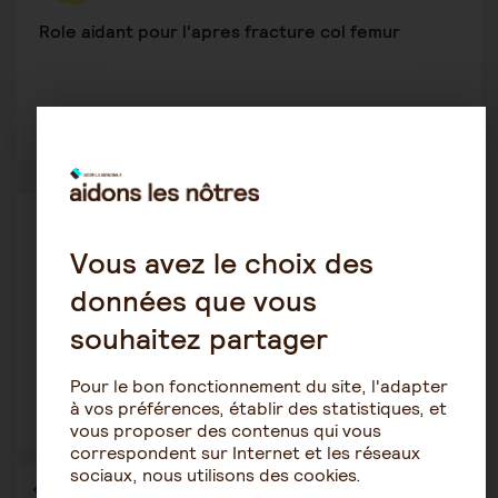
Role aidant pour l'apres fracture col femur
2
2195
La vie en établissement spécialisé
Belouette
Vous avez le choix des
26 décembre 2023 17:12
données que vous
Évolution maladie alzheimer
souhaitez partager
Pour le bon fonctionnement du site, l'adapter
à vos préférences, établir des statistiques, et
1
1330
vous proposer des contenus qui vous
correspondent sur Internet et les réseaux
sociaux, nous utilisons des cookies.
1
…
15
16
17
18
19
20
21
…
36