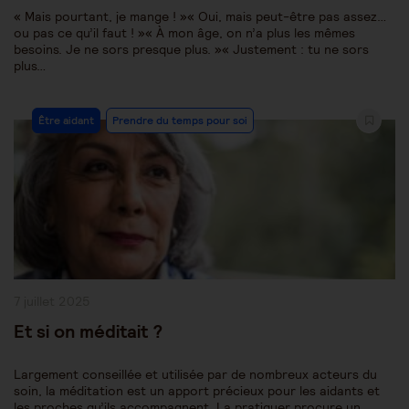
« Mais pourtant, je mange ! »« Oui, mais peut-être pas assez…
ou pas ce qu’il faut ! »« À mon âge, on n’a plus les mêmes
besoins. Je ne sors presque plus. »« Justement : tu ne sors
plus…
Post
Être aidant
Prendre du temps pour soi
Category:
Publication
7 juillet 2025
publiée :
Et si on méditait ?
Largement conseillée et utilisée par de nombreux acteurs du
soin, la méditation est un apport précieux pour les aidants et
les proches qu’ils accompagnent. La pratiquer procure un