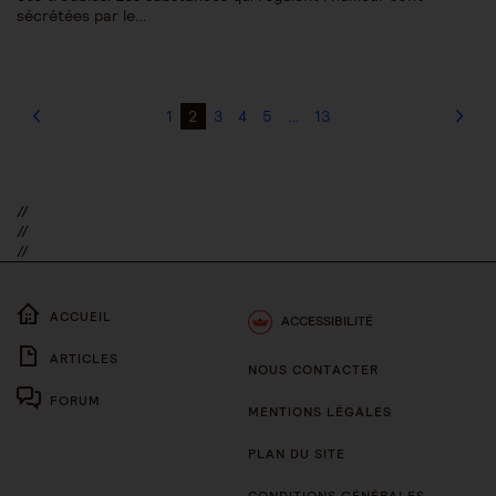
sécrétées par le…
1
2
3
4
5
…
13
//
//
//
ACCUEIL
ACCESSIBILITÉ
ARTICLES
NOUS CONTACTER
FORUM
MENTIONS LÉGALES
PLAN DU SITE
CONDITIONS GÉNÉRALES