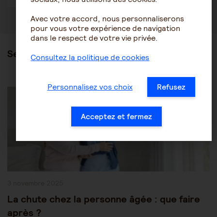
Avec votre accord, nous personnaliserons
pour vous votre expérience de navigation
dans le respect de votre vie privée.
Ses articles
Consultez la politique de cookies
Post
Personnalisez vos choix
Refusez
Être accompagné au quotidien
Maintien à domicile
Category:
Acceptez et fermez
Publication
3 novembre 2025
publiée :
La chute chez la personne âgée : que faire
après ?