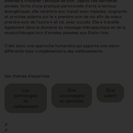
amenée à travailler l’éthique de soin. Depuis ces dernières
années, forte d’une pratique personnelle d’arts orientaux
énergétiques, elle recentre son travail avec malades, soignants
et proches aidants sur le « prendre soin de soi afin de mieux
prendre soin de l’autre » et ce, avec succès. Elle a travaillé
également dans le domaine du massage thérapeutique et de la
musicothérapie lors d’années passées aux Etats-Unis.
C’est donc une approche humaniste qui apporte une vision
différente mais complémentaire des vieillissements.
Ses thèmes d'expertise
Les
Être
Être
pathologies
accompagné
aidant
du
au quotidien
vieillissement
//
//