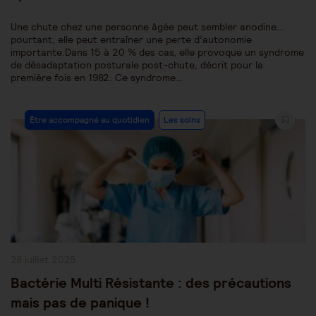
Une chute chez une personne âgée peut sembler anodine…
pourtant, elle peut entraîner une perte d’autonomie
importante.Dans 15 à 20 % des cas, elle provoque un syndrome
de désadaptation posturale post-chute, décrit pour la
première fois en 1982. Ce syndrome…
Post
Être accompagné au quotidien
Les soins
Category:
Publication
28 juillet 2025
publiée :
Bactérie Multi Résistante : des précautions
mais pas de panique !