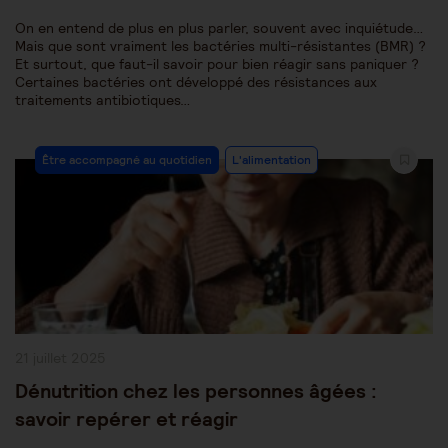
On en entend de plus en plus parler, souvent avec inquiétude…
Mais que sont vraiment les bactéries multi-résistantes (BMR) ?
Et surtout, que faut-il savoir pour bien réagir sans paniquer ?
Certaines bactéries ont développé des résistances aux
traitements antibiotiques…
Post
Être accompagné au quotidien
L'alimentation
Category:
Publication
21 juillet 2025
publiée :
Dénutrition chez les personnes âgées :
savoir repérer et réagir