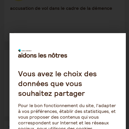
accusation de vol dans le cadre de la démence
3
39
Maintien à domicile
Lilas17
11 avril 2026 12:06
Vous avez le choix des
données que vous
Personne âgée en difficulté et refus de voir un
médecin
souhaitez partager
Pour le bon fonctionnement du site, l'adapter
2
22
à vos préférences, établir des statistiques, et
vous proposer des contenus qui vous
correspondent sur Internet et les réseaux
1
2
3
4
5
…
36
sociaux, nous utilisons des cookies.