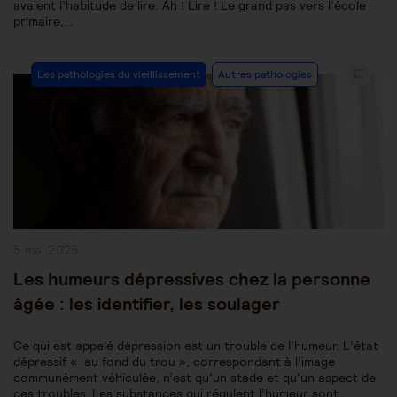
avaient l’habitude de lire. Ah ! Lire ! Le grand pas vers l’école
primaire,…
Post
Les pathologies du vieillissement
Autres pathologies
Category:
Publication
5 mai 2025
publiée :
Les humeurs dépressives chez la personne
âgée : les identifier, les soulager
Ce qui est appelé dépression est un trouble de l’humeur. L’état
dépressif « au fond du trou », correspondant à l’image
communément véhiculée, n’est qu‘un stade et qu‘un aspect de
ces troubles. Les substances qui régulent l’humeur sont