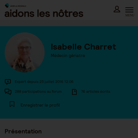
Skip
to
content
MENU
Isabelle Charret
Médecin gériatre
Expert depuis 25 juillet 2016 12:06
288 participations au forum
76 articles écrits
Enregistrer le profil
Présentation