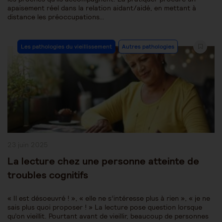
apaisement réel dans la relation aidant/aidé, en mettant à
distance les préoccupations…
Post
Les pathologies du vieillissement
Autres pathologies
Category:
Publication
23 juin 2025
publiée :
La lecture chez une personne atteinte de
troubles cognitifs
« Il est désoeuvré ! », « elle ne s’intéresse plus à rien », « je ne
sais plus quoi proposer ! » La lecture pose question lorsque
qu’on vieillit. Pourtant avant de vieillir, beaucoup de personnes