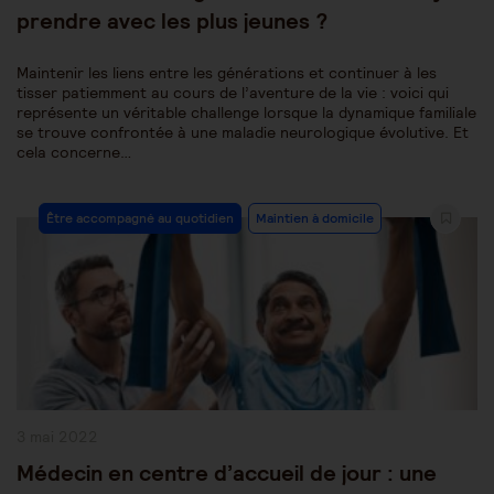
prendre avec les plus jeunes ?
Maintenir les liens entre les générations et continuer à les
tisser patiemment au cours de l’aventure de la vie : voici qui
représente un véritable challenge lorsque la dynamique familiale
se trouve confrontée à une maladie neurologique évolutive. Et
cela concerne…
Post
Être accompagné au quotidien
Maintien à domicile
Category:
Publication
3 mai 2022
publiée :
Médecin en centre d’accueil de jour : une