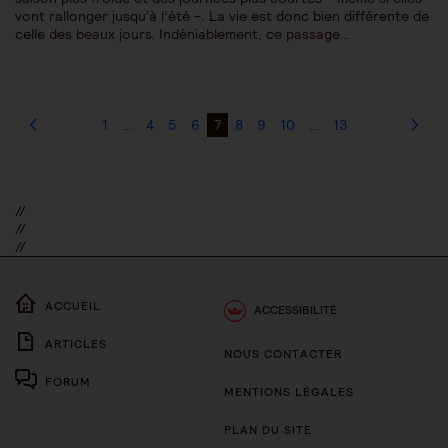
vont rallonger jusqu’à l’été -. La vie est donc bien différente de
celle des beaux jours. Indéniablement, ce passage…
1
…
4
5
6
7
8
9
10
…
13
//
//
//
ACCUEIL
ACCESSIBILITÉ
ARTICLES
NOUS CONTACTER
FORUM
MENTIONS LÉGALES
PLAN DU SITE