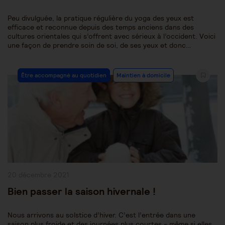
Peu divulguée, la pratique régulière du yoga des yeux est
efficace et reconnue depuis des temps anciens dans des
cultures orientales qui s’offrent avec sérieux à l’occident. Voici
une façon de prendre soin de soi, de ses yeux et donc…
Post
Être accompagné au quotidien
Maintien à domicile
Category:
Publication
20 décembre 2021
publiée :
Bien passer la saison hivernale !
Nous arrivons au solstice d’hiver. C’est l’entrée dans une
saison plus froide et des journées plus courtes - même si elles