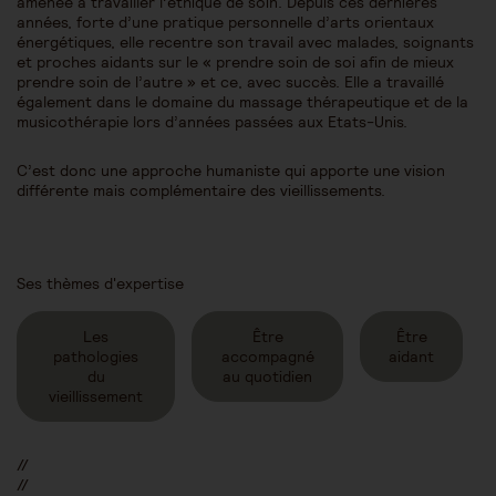
amenée à travailler l’éthique de soin. Depuis ces dernières
années, forte d’une pratique personnelle d’arts orientaux
énergétiques, elle recentre son travail avec malades, soignants
et proches aidants sur le « prendre soin de soi afin de mieux
prendre soin de l’autre » et ce, avec succès. Elle a travaillé
également dans le domaine du massage thérapeutique et de la
musicothérapie lors d’années passées aux Etats-Unis.
C’est donc une approche humaniste qui apporte une vision
différente mais complémentaire des vieillissements.
Ses thèmes d'expertise
Les
Être
Être
pathologies
accompagné
aidant
du
au quotidien
vieillissement
//
//