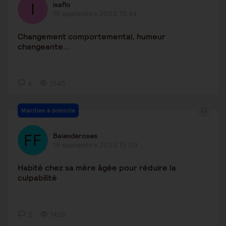
isaflo
18 septembre 2023 15:44
Changement comportemental, humeur
changeante...
4
1545
Maintien à domicile
Baiesderoses
18 septembre 2023 15:09
Habité chez sa mère âgée pour réduire la
culpabilité
2
1426