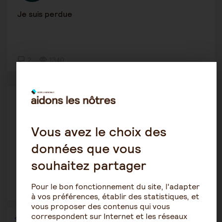
Je suis perdue
2
1340
Alzheimer
Belouette
22 août 2023 7:48
Vous avez le choix des
Dégradation suite à annonce décès conjoint
données que vous
souhaitez partager
Pour le bon fonctionnement du site, l'adapter
1
2225
à vos préférences, établir des statistiques, et
vous proposer des contenus qui vous
correspondent sur Internet et les réseaux
1
…
17
18
19
20
21
22
23
…
36