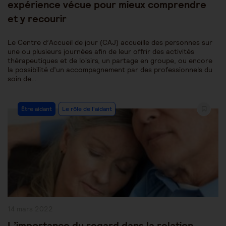
expérience vécue pour mieux comprendre
et y recourir
Le Centre d’Accueil de jour (CAJ) accueille des personnes sur
une ou plusieurs journées afin de leur offrir des activités
thérapeutiques et de loisirs, un partage en groupe, ou encore
la possibilité d’un accompagnement par des professionnels du
soin de…
Post
Être aidant
Le rôle de l'aidant
Category:
Publication
14 mars 2022
publiée :
L’importance du regard dans la relation