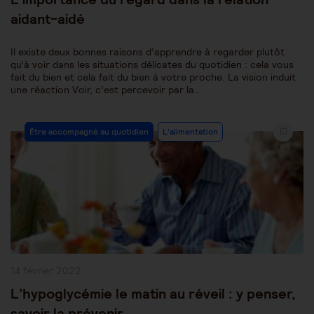
aidant-aidé
Il existe deux bonnes raisons d’apprendre à regarder plutôt
qu’à voir dans les situations délicates du quotidien : cela vous
fait du bien et cela fait du bien à votre proche. La vision induit
une réaction Voir, c’est percevoir par la…
Post
Être accompagné au quotidien
L'alimentation
Category:
Publication
14 février 2022
publiée :
L’hypoglycémie le matin au réveil : y penser,
savoir la prévenir