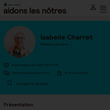
Skip
to
content
MENU
Isabelle Charret
Médecin gériatre
Expert depuis 25 juillet 2016 12:06
288 participations au forum
76 articles écrits
Enregistrer le profil
Présentation