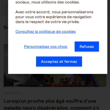
sociaux, nous utilisons des cookies.
Avec votre accord, nous personnaliserons
pour vous votre expérience de navigation
dans le respect de votre vie privée.
Ses articles
Consultez la politique de cookies
Post
Les pathologies du vieillissement
Alzheimer
Personnalisez vos choix
Refusez
Category:
Acceptez et fermez
Publication
8 juin 2022
publiée :
Lorsqu’un proche plus âgé souffre d’une
maladie neuro dégénérative, comment s’y