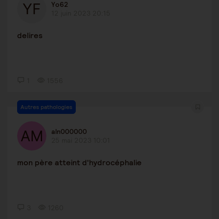
Yo62
12 juin 2023 20:15
delires
1
1556
Autres pathologies
aln000000
25 mai 2023 10:01
mon père atteint d'hydrocéphalie
3
1260