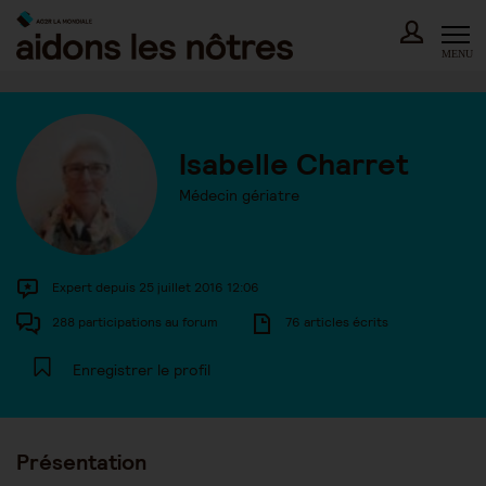
Skip
to
content
MENU
Isabelle Charret
Médecin gériatre
Expert depuis 25 juillet 2016 12:06
288 participations au forum
76 articles écrits
Enregistrer le profil
Présentation