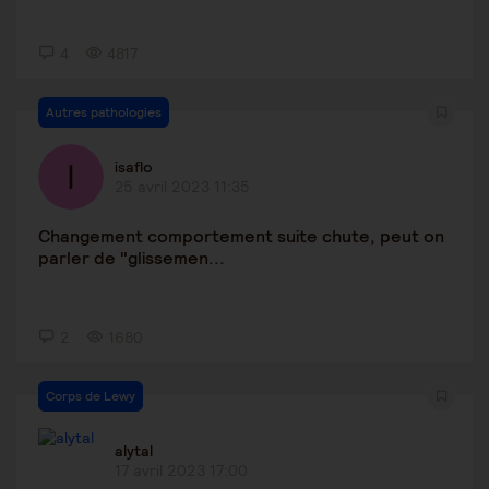
4
4817
Autres pathologies
isaflo
25 avril 2023 11:35
Changement comportement suite chute, peut on
parler de "glissemen...
2
1680
Corps de Lewy
alytal
17 avril 2023 17:00