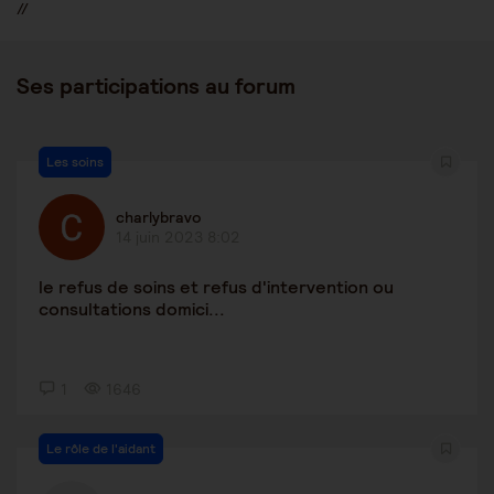
//
Ses participations au forum
Les soins
charlybravo
14 juin 2023 8:02
le refus de soins et refus d'intervention ou
consultations domici...
1
1646
Le rôle de l'aidant