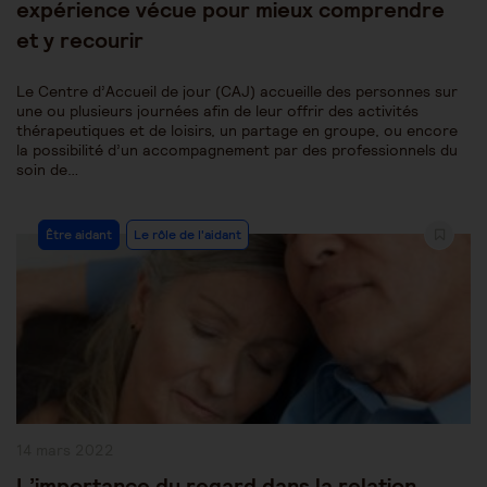
expérience vécue pour mieux comprendre
et y recourir
Le Centre d’Accueil de jour (CAJ) accueille des personnes sur
une ou plusieurs journées afin de leur offrir des activités
thérapeutiques et de loisirs, un partage en groupe, ou encore
la possibilité d’un accompagnement par des professionnels du
soin de…
Post
Être aidant
Le rôle de l'aidant
Category:
Publication
14 mars 2022
publiée :
L’importance du regard dans la relation