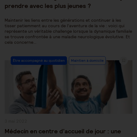
prendre avec les plus jeunes ?
Maintenir les liens entre les générations et continuer à les
tisser patiemment au cours de l’aventure de la vie : voici qui
représente un véritable challenge lorsque la dynamique familiale
se trouve confrontée à une maladie neurologique évolutive. Et
cela concerne…
Post
Être accompagné au quotidien
Maintien à domicile
Category:
Publication
3 mai 2022
publiée :
Médecin en centre d’accueil de jour : une