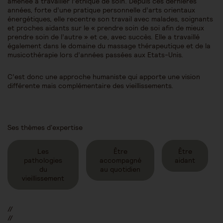
amenée à travailler l’éthique de soin. Depuis ces dernières
années, forte d’une pratique personnelle d’arts orientaux
énergétiques, elle recentre son travail avec malades, soignants
et proches aidants sur le « prendre soin de soi afin de mieux
prendre soin de l’autre » et ce, avec succès. Elle a travaillé
également dans le domaine du massage thérapeutique et de la
musicothérapie lors d’années passées aux Etats-Unis.
C’est donc une approche humaniste qui apporte une vision
différente mais complémentaire des vieillissements.
Ses thèmes d'expertise
Les
Être
Être
pathologies
accompagné
aidant
du
au quotidien
vieillissement
//
//