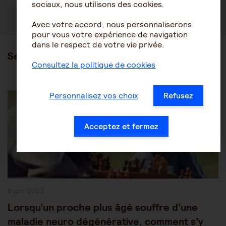
sociaux, nous utilisons des cookies.
Avec votre accord, nous personnaliserons
pour vous votre expérience de navigation
dans le respect de votre vie privée.
Ses articles
Consultez la politique de cookies
Post
Les pathologies du vieillissement
Alzheimer
Personnalisez vos choix
Refusez
Category:
Acceptez et fermez
Publication
8 juin 2022
publiée :
Lorsqu’un proche plus âgé souffre d’une
maladie neuro dégénérative, comment s’y