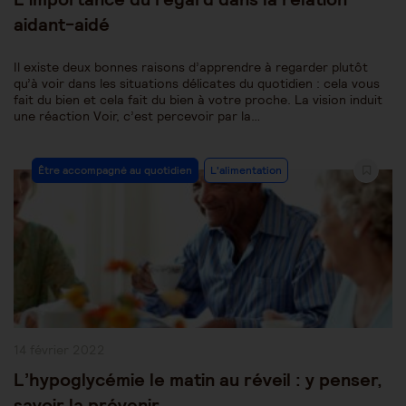
aidant-aidé
Il existe deux bonnes raisons d’apprendre à regarder plutôt
qu’à voir dans les situations délicates du quotidien : cela vous
fait du bien et cela fait du bien à votre proche. La vision induit
une réaction Voir, c’est percevoir par la…
Post
Être accompagné au quotidien
L'alimentation
Category:
Publication
14 février 2022
publiée :
L’hypoglycémie le matin au réveil : y penser,
savoir la prévenir