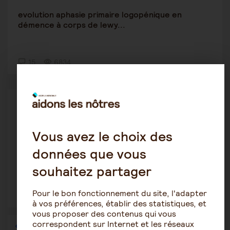
evolution aphasie primaire logopénique en
démence à corps de lewy...
15
6834
Autres pathologies
isaflo
12 avril 2023 19:29
Vous avez le choix des
Centre anti douleur, aide psychologique, en quoi
données que vous
tout çà consiste...
souhaitez partager
Pour le bon fonctionnement du site, l'adapter
8
7647
à vos préférences, établir des statistiques, et
vous proposer des contenus qui vous
correspondent sur Internet et les réseaux
1
…
19
20
21
22
23
24
25
…
36