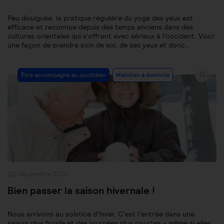
Peu divulguée, la pratique régulière du yoga des yeux est
efficace et reconnue depuis des temps anciens dans des
cultures orientales qui s’offrent avec sérieux à l’occident. Voici
une façon de prendre soin de soi, de ses yeux et donc…
Post
Être accompagné au quotidien
Maintien à domicile
Category:
Publication
20 décembre 2021
publiée :
Bien passer la saison hivernale !
Nous arrivons au solstice d’hiver. C’est l’entrée dans une
saison plus froide et des journées plus courtes - même si elles