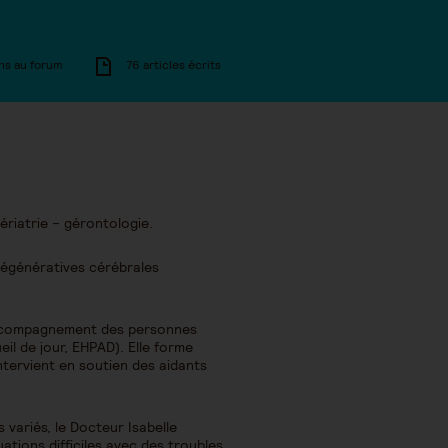
ns au forum
76 articles écrits
ériatrie – gérontologie.
 dégénératives cérébrales
d’accompagnement des personnes
il de jour, EHPAD). Elle forme
ntervient en soutien des aidants
variés, le Docteur Isabelle
uations difficiles avec des troubles