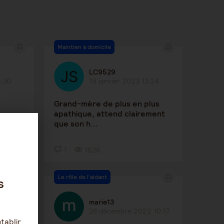
Maintien à domicile
LC9529
5:30
19 janvier 2023 13:24
Grand-mère de plus en plus
apathique, attend clairement
que son h...
1
1526
Le rôle de l'aidant
s
marie13
28
28 décembre 2022 10:17
tablir