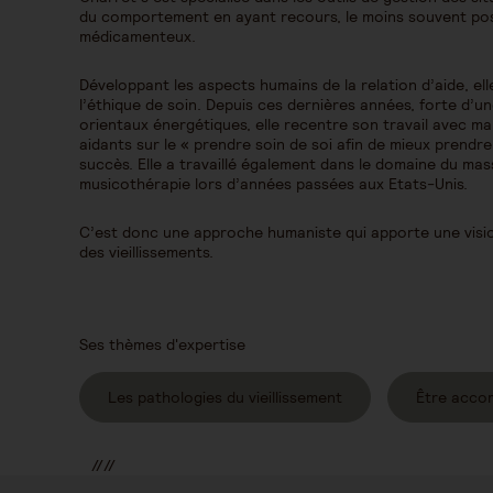
du comportement en ayant recours, le moins souvent pos
médicamenteux.
Développant les aspects humains de la relation d’aide, ell
l’éthique de soin. Depuis ces dernières années, forte d’u
orientaux énergétiques, elle recentre son travail avec m
aidants sur le « prendre soin de soi afin de mieux prendre
succès. Elle a travaillé également dans le domaine du ma
musicothérapie lors d’années passées aux Etats-Unis.
C’est donc une approche humaniste qui apporte une visi
des vieillissements.
Ses thèmes d'expertise
Les pathologies du vieillissement
Être acco
//
//
//