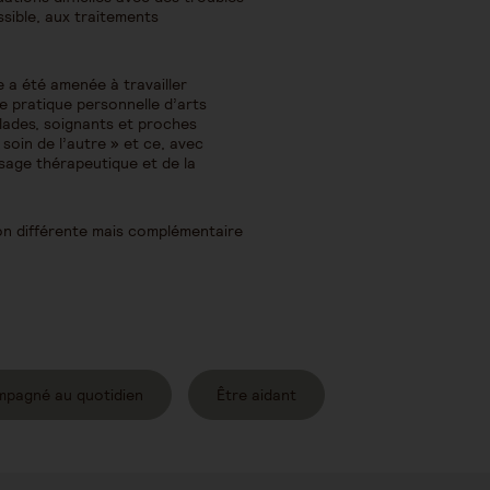
sible, aux traitements
e a été amenée à travailler
ne pratique personnelle d’arts
alades, soignants et proches
 soin de l’autre » et ce, avec
ssage thérapeutique et de la
on différente mais complémentaire
mpagné au quotidien
Être aidant