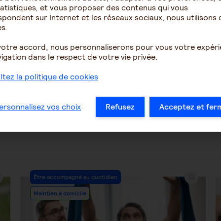
atistiques, et vous proposer des contenus qui vous
ement récent maladie
AVC inquietudes suite a
pondent sur Internet et les réseaux sociaux, nous utilisons 
zheimer
transfert hopital
s.
votre accord, nous personnaliserons pour vous votre expér
2019
5
1697
igation dans le respect de votre vie privée.
tez la politique de cookies
…
21
22
23
24
25
26
27
…
ersonnalisez vos choix
Refusez
Acceptez et fer
Post
Être accompagné au quotidien
Category:
Maintien à domicile