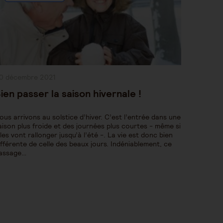
ublication
0 décembre 2021
bliée :
ien passer la saison hivernale !
ous arrivons au solstice d’hiver. C’est l’entrée dans une
aison plus froide et des journées plus courtes - même si
lles vont rallonger jusqu’à l’été -. La vie est donc bien
ifférente de celle des beaux jours. Indéniablement, ce
assage…