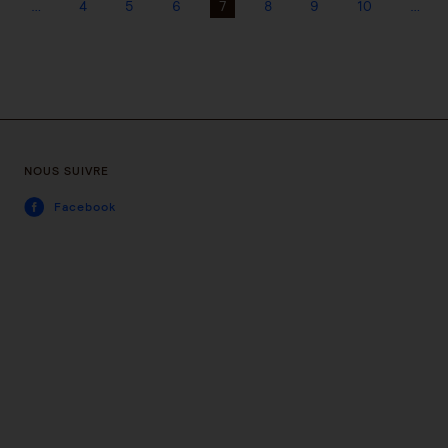
…
4
5
6
7
8
9
10
…
NOUS SUIVRE
Facebook