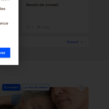
Besoin de conseil
des
ience
4
1248
36
Suivant
mez
Post
Être aidant
Le rôle de l'aidant
Category: