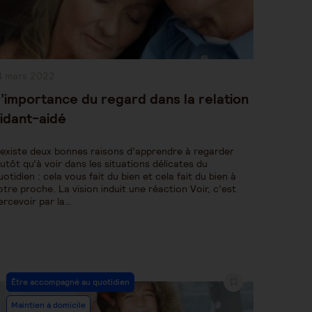
ublication
4 mars 2022
bliée :
’importance du regard dans la relation
idant-aidé
l existe deux bonnes raisons d’apprendre à regarder
lutôt qu’à voir dans les situations délicates du
uotidien : cela vous fait du bien et cela fait du bien à
otre proche. La vision induit une réaction Voir, c’est
ercevoir par la…
Post
Être accompagné au quotidien
Category:
Maintien à domicile