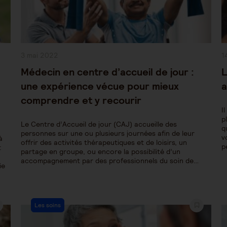
Publication
P
3 mai 2022
1
publiée :
pu
Médecin en centre d’accueil de jour :
L
une expérience vécue pour mieux
a
comprendre et y recourir
I
p
Le Centre d’Accueil de jour (CAJ) accueille des
q
personnes sur une ou plusieurs journées afin de leur
v
à
offrir des activités thérapeutiques et de loisirs, un
p
:
partage en groupe, ou encore la possibilité d’un
accompagnement par des professionnels du soin de…
ie
Post
Les soins
Category: