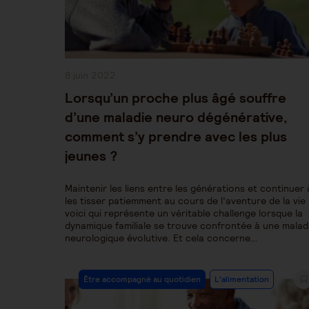
Publication
8 juin 2022
publiée :
Lorsqu’un proche plus âgé souffre
d’une maladie neuro dégénérative,
comment s’y prendre avec les plus
jeunes ?
Maintenir les liens entre les générations et continuer 
les tisser patiemment au cours de l’aventure de la vie 
voici qui représente un véritable challenge lorsque la
dynamique familiale se trouve confrontée à une malad
neurologique évolutive. Et cela concerne…
Post
Être accompagné au quotidien
L'alimentation
Category: