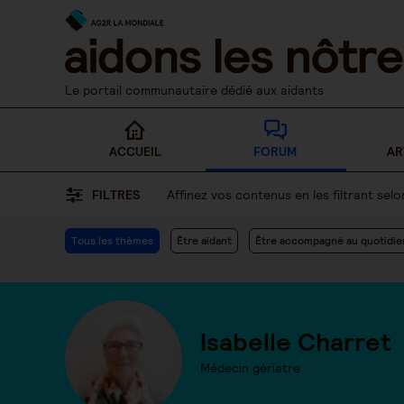
Skip
to
content
Le portail communautaire dédié aux aidants
ACCUEIL
FORUM
AR
FILTRES
Affinez vos contenus en les filtrant se
Tous les thèmes
Être aidant
Être accompagné au quotidie
Isabelle Charret
Médecin gériatre