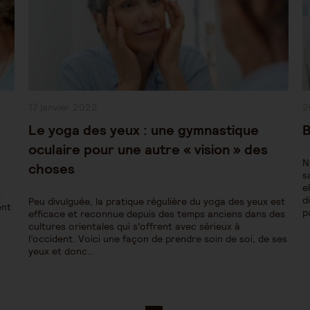
Publication
P
17 janvier 2022
2
publiée :
pu
Le yoga des yeux : une gymnastique
B
oculaire pour une autre « vision » des
N
choses
s
e
.
d
Peu divulguée, la pratique régulière du yoga des yeux est
ent
p
efficace et reconnue depuis des temps anciens dans des
cultures orientales qui s’offrent avec sérieux à
l’occident. Voici une façon de prendre soin de soi, de ses
yeux et donc…