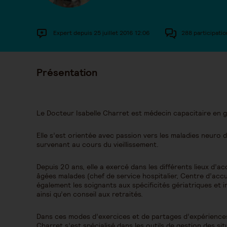
Expert depuis 25 juillet 2016 12:06
288 participatio
Présentation
Le Docteur Isabelle Charret est médecin capacitaire en g
Elle s’est orientée avec passion vers les maladies neuro
survenant au cours du vieillissement.
Depuis 20 ans, elle a exercé dans les différents lieux 
âgées malades (chef de service hospitalier, Centre d’accue
également les soignants aux spécificités gériatriques et i
ainsi qu’en conseil aux retraités.
Dans ces modes d’exercices et de partages d’expériences 
Charret s’est spécialisé dans les outils de gestion des sit