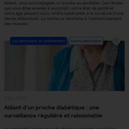
Aidant, vous accompagnez un proche au quotidien. Les tâches
que vous êtes amenés à accomplir, votre état de santé et
votre âge peuvent vous rendre vulnérables à la survenue d’une
hernie abdominale. La hernie se manifeste à l’entrecroisement
des muscles…
Post
Les pathologies du vieillissement
Autres pathologies
Category:
Publication
5 juin 2023
publiée :
Aidant d’un proche diabétique : une
surveillance régulière et raisonnable