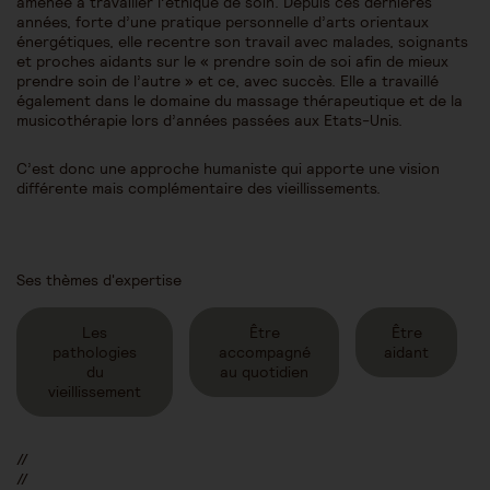
amenée à travailler l’éthique de soin. Depuis ces dernières
années, forte d’une pratique personnelle d’arts orientaux
énergétiques, elle recentre son travail avec malades, soignants
et proches aidants sur le « prendre soin de soi afin de mieux
prendre soin de l’autre » et ce, avec succès. Elle a travaillé
également dans le domaine du massage thérapeutique et de la
musicothérapie lors d’années passées aux Etats-Unis.
C’est donc une approche humaniste qui apporte une vision
différente mais complémentaire des vieillissements.
Ses thèmes d'expertise
Les
Être
Être
pathologies
accompagné
aidant
du
au quotidien
vieillissement
//
//