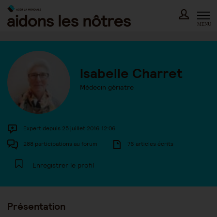
Skip
to
content
MENU
Isabelle Charret
Médecin gériatre
Expert depuis 25 juillet 2016 12:06
288 participations au forum
76 articles écrits
Enregistrer le profil
Présentation