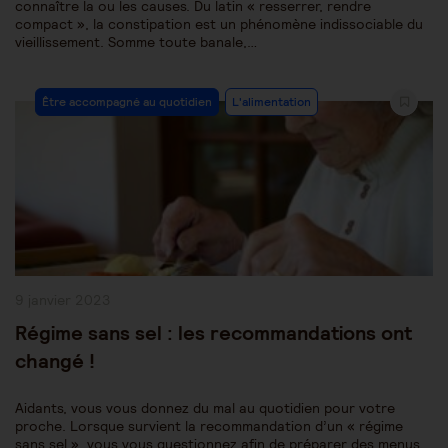
connaître la ou les causes. Du latin « resserrer, rendre
compact », la constipation est un phénomène indissociable du
vieillissement. Somme toute banale,…
Post
Être accompagné au quotidien
L'alimentation
Category:
Publication
9 janvier 2023
publiée :
Régime sans sel : les recommandations ont
changé !
Aidants, vous vous donnez du mal au quotidien pour votre
proche. Lorsque survient la recommandation d’un « régime
sans sel », vous vous questionnez afin de préparer des menus,