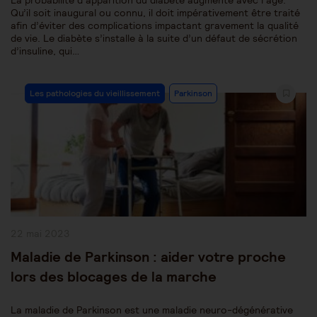
La probabilité d’apparition du diabète augmente avec l’âge.
Qu’il soit inaugural ou connu, il doit impérativement être traité
afin d’éviter des complications impactant gravement la qualité
de vie. Le diabète s’installe à la suite d’un défaut de sécrétion
d’insuline, qui…
Post
Les pathologies du vieillissement
Parkinson
Category:
Publication
22 mai 2023
publiée :
Maladie de Parkinson : aider votre proche
lors des blocages de la marche
La maladie de Parkinson est une maladie neuro-dégénérative