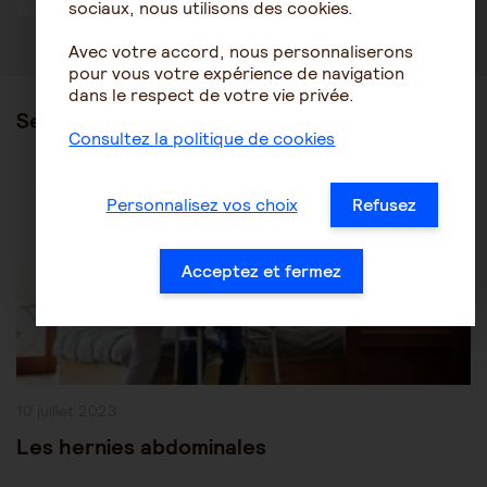
sociaux, nous utilisons des cookies.
Avec votre accord, nous personnaliserons
pour vous votre expérience de navigation
dans le respect de votre vie privée.
Ses articles
Consultez la politique de cookies
Post
Les pathologies du vieillissement
Autres pathologies
Personnalisez vos choix
Refusez
Category:
Acceptez et fermez
Publication
10 juillet 2023
publiée :
Les hernies abdominales