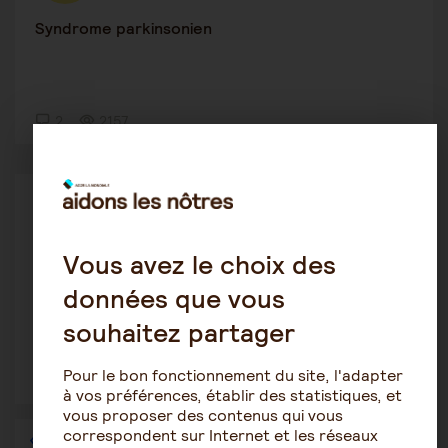
Syndrome parkinsonien
2
2157
Le rôle de l'aidant
Victoraime
16 novembre 2022 9:23
Vous avez le choix des
Idées d'activités pour les personnes âgées
données que vous
souhaitez partager
Pour le bon fonctionnement du site, l'adapter
8
1654
à vos préférences, établir des statistiques, et
vous proposer des contenus qui vous
correspondent sur Internet et les réseaux
1
…
22
23
24
25
26
27
28
…
36