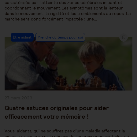
caractérisée par l’atteinte des zones cérébrales initiant et
coordonnant le mouvement.Les symptômes sont la lenteur
dans le mouvement, la rigidité et les tremblements au repos. La
marche sera donc forcément impactée : une…
Post
Être aidant
Prendre du temps pour soi
Category:
Publication
27 mars 2023
publiée :
Quatre astuces originales pour aider
efficacement votre mémoire !
Vous, aidants, qui ne souffrez pas d’une maladie affectant la
mémoire, avancez sur le chemin de l’accompagnement plus ou