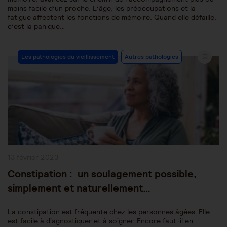
moins facile d’un proche. L’âge, les préoccupations et la
fatigue affectent les fonctions de mémoire. Quand elle défaille,
c’est la panique…
Post
Les pathologies du vieillissement
Autres pathologies
Category:
Publication
13 février 2023
publiée :
Constipation : un soulagement possible,
simplement et naturellement…
La constipation est fréquente chez les personnes âgées. Elle
est facile à diagnostiquer et à soigner. Encore faut-il en