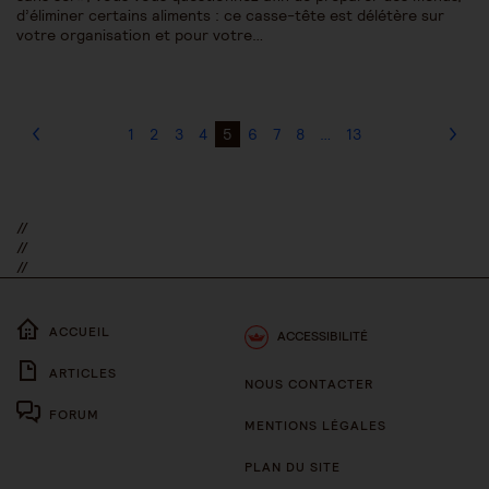
d’éliminer certains aliments : ce casse-tête est délétère sur
votre organisation et pour votre…
1
2
3
4
5
6
7
8
…
13
//
//
//
ACCUEIL
ACCESSIBILITÉ
ARTICLES
NOUS CONTACTER
FORUM
MENTIONS LÉGALES
PLAN DU SITE