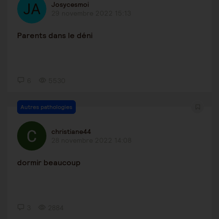
Josycesmoi
29 novembre 2022 15:13
Parents dans le déni
6
5530
Autres pathologies
christiane44
28 novembre 2022 14:08
dormir beaucoup
3
2884