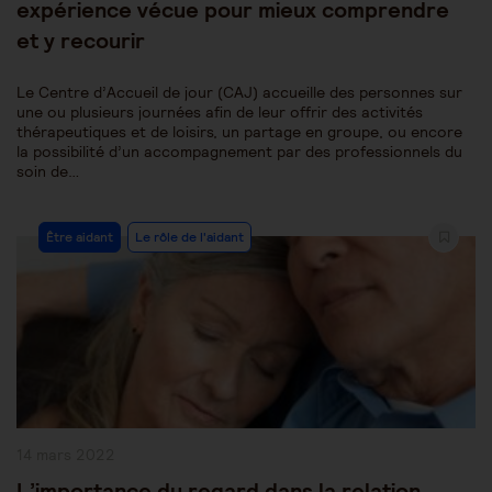
expérience vécue pour mieux comprendre
et y recourir
Le Centre d’Accueil de jour (CAJ) accueille des personnes sur
une ou plusieurs journées afin de leur offrir des activités
thérapeutiques et de loisirs, un partage en groupe, ou encore
la possibilité d’un accompagnement par des professionnels du
soin de…
Post
Être aidant
Le rôle de l'aidant
Category:
Publication
14 mars 2022
publiée :
L’importance du regard dans la relation