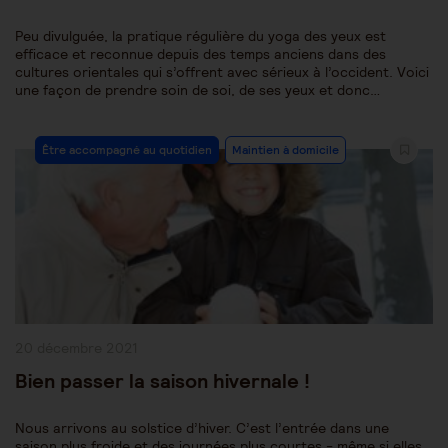
Peu divulguée, la pratique régulière du yoga des yeux est
efficace et reconnue depuis des temps anciens dans des
cultures orientales qui s’offrent avec sérieux à l’occident. Voici
une façon de prendre soin de soi, de ses yeux et donc…
Post
Être accompagné au quotidien
Maintien à domicile
Category:
Publication
20 décembre 2021
publiée :
Bien passer la saison hivernale !
Nous arrivons au solstice d’hiver. C’est l’entrée dans une
saison plus froide et des journées plus courtes - même si elles