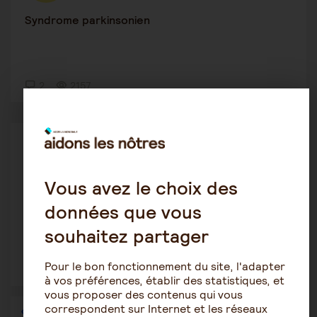
Syndrome parkinsonien
2
2157
Le rôle de l'aidant
Victoraime
16 novembre 2022 9:23
Vous avez le choix des
Idées d'activités pour les personnes âgées
données que vous
souhaitez partager
Pour le bon fonctionnement du site, l'adapter
8
1654
à vos préférences, établir des statistiques, et
vous proposer des contenus qui vous
correspondent sur Internet et les réseaux
1
…
22
23
24
25
26
27
28
…
36