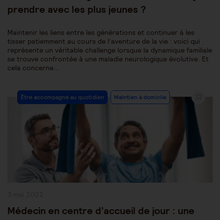
prendre avec les plus jeunes ?
Maintenir les liens entre les générations et continuer à les
tisser patiemment au cours de l’aventure de la vie : voici qui
représente un véritable challenge lorsque la dynamique familiale
se trouve confrontée à une maladie neurologique évolutive. Et
cela concerne…
Post
Être accompagné au quotidien
Maintien à domicile
Category:
Publication
3 mai 2022
publiée :
Médecin en centre d’accueil de jour : une