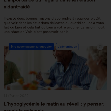
aidant-aidé
Il existe deux bonnes raisons d’apprendre à regarder plutôt
qu’à voir dans les situations délicates du quotidien : cela vous
fait du bien et cela fait du bien à votre proche. La vision induit
une réaction Voir, c’est percevoir par la…
Post
Être accompagné au quotidien
L'alimentation
Category:
Publication
14 février 2022
publiée :
L’hypoglycémie le matin au réveil : y penser,
savoir la prévenir