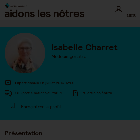
Skip
to
content
MENU
Isabelle Charret
Médecin gériatre
Expert depuis 25 juillet 2016 12:06
288 participations au forum
76 articles écrits
Enregistrer le profil
Présentation