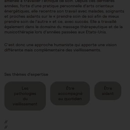
amenée à travailler l’éthique de soin. Depuis ces dernières
années, forte d’une pratique personnelle d’arts orientaux
énergétiques, elle recentre son travail avec malades, soignants
et proches aidants sur le « prendre soin de soi afin de mieux
prendre soin de l’autre » et ce, avec succès. Elle a travaillé
également dans le domaine du massage thérapeutique et de la
musicothérapie lors d’années passées aux Etats-Unis.
C’est donc une approche humaniste qui apporte une vision
différente mais complémentaire des vieillissements.
Ses thèmes d'expertise
Les
Être
Être
pathologies
accompagné
aidant
du
au quotidien
vieillissement
//
//