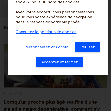
sociaux, nous utilisons des cookies.
Avec votre accord, nous personnaliserons
pour vous votre expérience de navigation
dans le respect de votre vie privée.
Ses articles
Consultez la politique de cookies
Post
Les pathologies du vieillissement
Alzheimer
Personnalisez vos choix
Refusez
Category:
Acceptez et fermez
Publication
8 juin 2022
publiée :
Lorsqu’un proche plus âgé souffre d’une
maladie neuro dégénérative, comment s’y