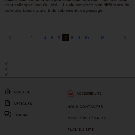
vont rallonger jusqu’à l’été -. La vie est donc bien différente de
celle des beaux jours. Indéniablement, ce passage…
1
…
4
5
6
7
8
9
10
…
13
//
//
//
ACCUEIL
ACCESSIBILITÉ
ARTICLES
NOUS CONTACTER
FORUM
MENTIONS LÉGALES
PLAN DU SITE