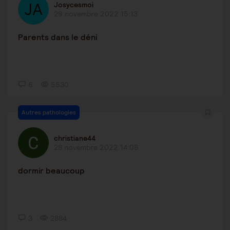
Josycesmoi
29 novembre 2022 15:13
Parents dans le déni
6
5530
Autres pathologies
christiane44
28 novembre 2022 14:08
dormir beaucoup
3
2884