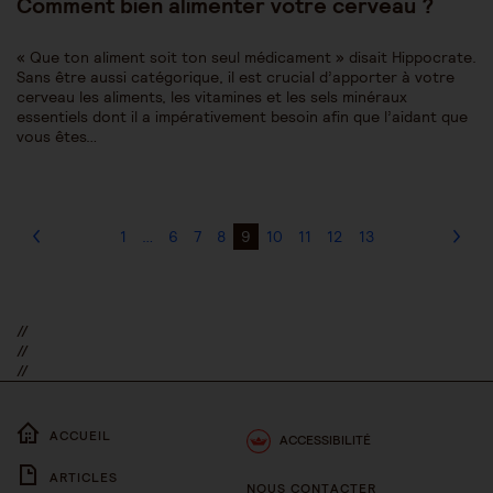
Comment bien alimenter votre cerveau ?
« Que ton aliment soit ton seul médicament » disait Hippocrate.
Sans être aussi catégorique, il est crucial d’apporter à votre
cerveau les aliments, les vitamines et les sels minéraux
essentiels dont il a impérativement besoin afin que l’aidant que
vous êtes…
1
…
6
7
8
9
10
11
12
13
//
//
//
ACCUEIL
ACCESSIBILITÉ
ARTICLES
NOUS CONTACTER