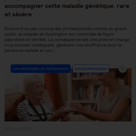
accompagner cette maladie génétique, rare
et sévère
Encore trop peu connue des professionnels comme du grand
public, la maladie de Huntington est connotée de façon
péjorative et terrible. La conséquence est une prise en charge
trop souvent inadéquate, générant une souffrance pour la
personne malade et son…
Post
Les pathologies du vieillissement
Autres pathologies
Category:
Publication
29 mars 2021
publiée :