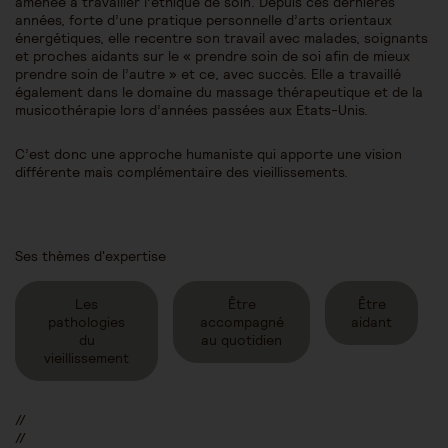
amenée à travailler l’éthique de soin. Depuis ces dernières
années, forte d’une pratique personnelle d’arts orientaux
énergétiques, elle recentre son travail avec malades, soignants
et proches aidants sur le « prendre soin de soi afin de mieux
prendre soin de l’autre » et ce, avec succès. Elle a travaillé
également dans le domaine du massage thérapeutique et de la
musicothérapie lors d’années passées aux Etats-Unis.
C’est donc une approche humaniste qui apporte une vision
différente mais complémentaire des vieillissements.
Ses thèmes d'expertise
Les
Être
Être
pathologies
accompagné
aidant
du
au quotidien
vieillissement
//
//