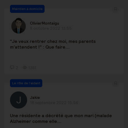
Maintien à domicile
OlivierMontaigu
8 octobre 2022 13:55
"Je veux rentrer chez moi, mes parents
m'attendent !" : Que faire...
2
1351
Le rôle de l'aidant
Jakie
18 septembre 2022 15:56
Une résidente a décrété que mon mari (malade
Alzheimer comme elle...