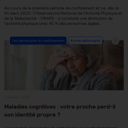
Au cours de la première période de confinement et ce, dès la
fin mars 2020, l’Observatoire National de l’Activité Physique et
de la Sédentarité - ONAPS - a constaté une diminution de
l’activité physique chez 40 % des personnes âgées…
Post
Les pathologies du vieillissement
Autres pathologies
Category:
Publication
1 février 2021
publiée :
Maladies cognitives : votre proche perd-il
son identité propre ?