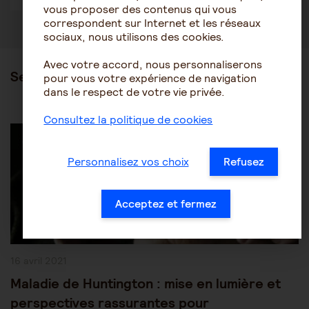
vous proposer des contenus qui vous
correspondent sur Internet et les réseaux
sociaux, nous utilisons des cookies.
Avec votre accord, nous personnaliserons
Ses articles
pour vous votre expérience de navigation
dans le respect de votre vie privée.
Consultez la politique de cookies
Post
Les pathologies du vieillissement
Autres pathologies
Category:
Personnalisez vos choix
Refusez
Acceptez et fermez
Publication
16 avril 2021
publiée :
Maladie de Huntington : mise en lumière et
perspectives rassurantes pour