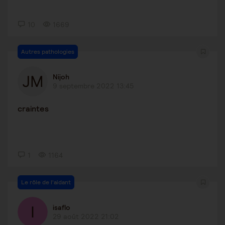
10
1669
Autres pathologies
Nijoh
9 septembre 2022 13:45
craintes
1
1164
Le rôle de l'aidant
isaflo
29 août 2022 21:02