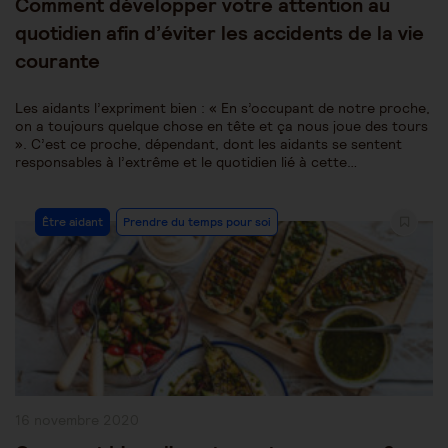
Comment développer votre attention au
quotidien afin d’éviter les accidents de la vie
courante
Les aidants l’expriment bien : « En s’occupant de notre proche,
on a toujours quelque chose en tête et ça nous joue des tours
». C’est ce proche, dépendant, dont les aidants se sentent
responsables à l’extrême et le quotidien lié à cette…
Post
Être aidant
Prendre du temps pour soi
Category:
Publication
16 novembre 2020
publiée :