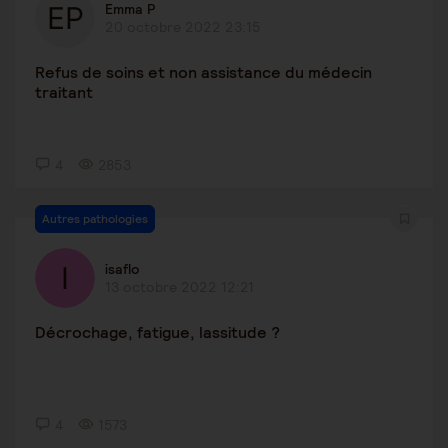
Emma P
20 octobre 2022 23:15
Refus de soins et non assistance du médecin
traitant
4
2853
Autres pathologies
isaflo
13 octobre 2022 12:21
Décrochage, fatigue, lassitude ?
4
1573