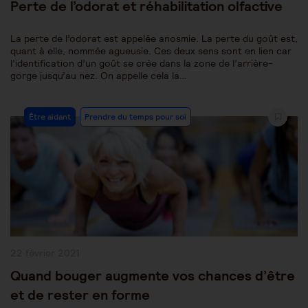
Perte de l’odorat et réhabilitation olfactive
La perte de l’odorat est appelée anosmie. La perte du goût est,
quant à elle, nommée agueusie. Ces deux sens sont en lien car
l’identification d’un goût se crée dans la zone de l’arrière-
gorge jusqu’au nez. On appelle cela la…
Post
Être aidant
Prendre du temps pour soi
Category:
Publication
22 février 2021
publiée :
Quand bouger augmente vos chances d’être
et de rester en forme