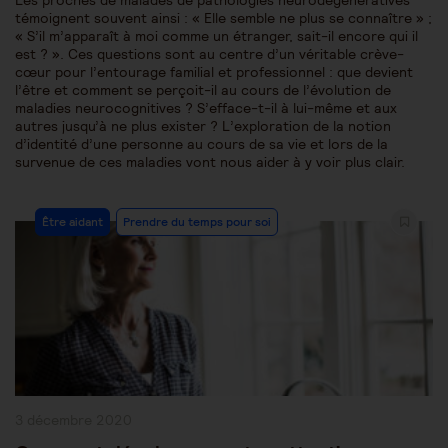
Les proches de malades de pathologies neurodégénératives
témoignent souvent ainsi : « Elle semble ne plus se connaître » ;
« S’il m’apparaît à moi comme un étranger, sait-il encore qui il
est ? ». Ces questions sont au centre d’un véritable crève-
cœur pour l’entourage familial et professionnel : que devient
l’être et comment se perçoit-il au cours de l’évolution de
maladies neurocognitives ? S’efface-t-il à lui-même et aux
autres jusqu’à ne plus exister ? L’exploration de la notion
d’identité d’une personne au cours de sa vie et lors de la
survenue de ces maladies vont nous aider à y voir plus clair.
Post
Être aidant
Prendre du temps pour soi
Category:
Publication
3 décembre 2020
publiée :