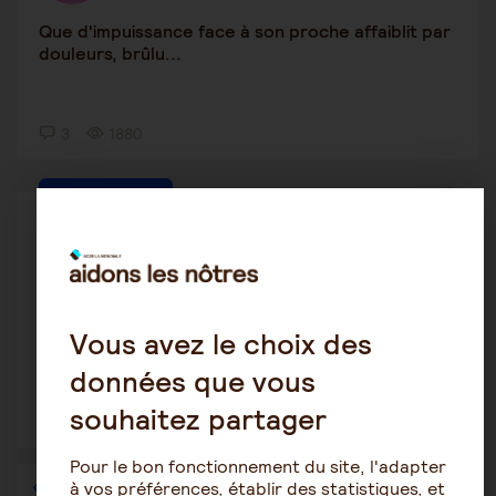
Que d'impuissance face à son proche affaiblit par
douleurs, brûlu...
3
1880
Maintien à domicile
Kiki47
29 août 2022 16:53
Comment réagir
Vous avez le choix des
données que vous
souhaitez partager
1
1125
Pour le bon fonctionnement du site, l'adapter
à vos préférences, établir des statistiques, et
1
…
23
24
25
26
27
28
29
…
36