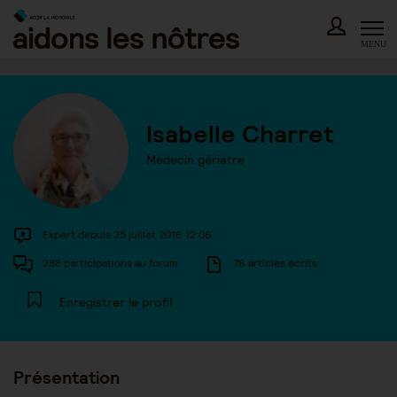
Skip
to
content
MENU
Isabelle Charret
Médecin gériatre
Expert depuis 25 juillet 2016 12:06
288 participations au forum
76 articles écrits
Enregistrer le profil
Présentation