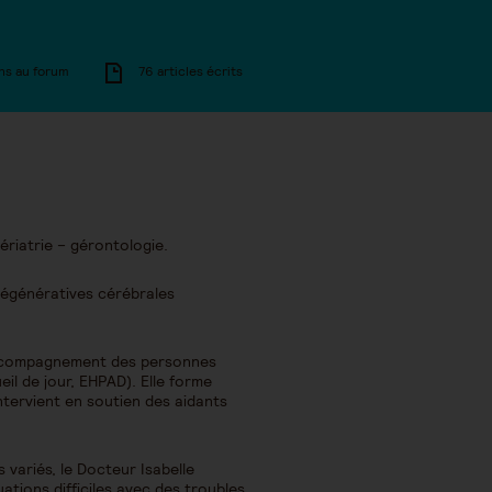
ns au forum
76 articles écrits
ériatrie – gérontologie.
 dégénératives cérébrales
d’accompagnement des personnes
il de jour, EHPAD). Elle forme
ntervient en soutien des aidants
variés, le Docteur Isabelle
uations difficiles avec des troubles