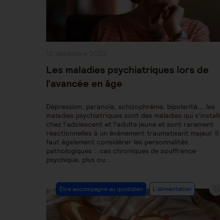
Publication
12 décembre 2022
publiée :
Les maladies psychiatriques lors de
l’avancée en âge
Dépression, paranoïa, schizophrénie, bipolarité,… les
maladies psychiatriques sont des maladies qui s’instal
chez l’adolescent et l’adulte jeune et sont rarement
réactionnelles à un événement traumatisant majeur. Il
faut également considérer les personnalités
pathologiques : cas chroniques de souffrance
psychique, plus ou…
Post
Être accompagné au quotidien
L'alimentation
Category: