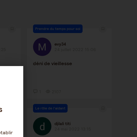
Prendre du temps pour soi
evy34
:25
24 juillet 2022 15:06
déni de vieillesse
1
2107
s
Le rôle de l'aidant
djilali titi
24 mai 2022 13:15
tablir