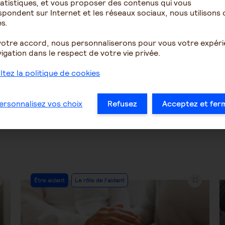
atistiques, et vous proposer des contenus qui vous
ent se comporter face
Parent atteint de troubl
pondent sur Internet et les réseaux sociaux, nous utilisons 
sautes d'humeurs
psychiatrique - Besoin d
s.
conseils et d...
votre accord, nous personnaliserons pour vous votre expér
igation dans le respect de votre vie privée.
1611
5
4858
tez la politique de cookies
…
24
25
26
27
28
29
30
…
ersonnalisez vos choix
Refusez
Acceptez et fer
Post
Être aidant
Le rôle de l'aidant
Category: