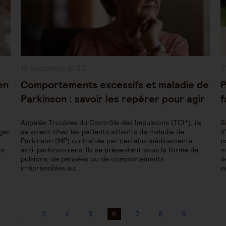
Publication
P
19 septembre 2022
2
publiée :
pu
en
Comportements excessifs et maladie de
P
Parkinson : savoir les repérer pour agir
f
Appelés Troubles du Contrôle des Impulsions (TCI*), ils
S
nger
se voient chez les patients atteints de maladie de
d
Parkinson (MP) ou traités par certains médicaments
p
rs
anti-parkinsoniens. Ils se présentent sous la forme de
m
pulsions, de pensées ou de comportements
d
irrépressibles au…
s
…
3
4
5
6
7
8
9
…