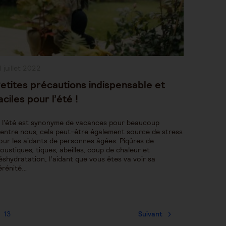
ublication
1 juillet 2022
bliée :
etites précautions indispensable et
aciles pour l’été !
i l'été est synonyme de vacances pour beaucoup
'entre nous, cela peut-être également source de stress
our les aidants de personnes âgées. Piqûres de
oustiques, tiques, abeilles, coup de chaleur et
éshydratation, l’aidant que vous êtes va voir sa
érénité…
13
Suivant