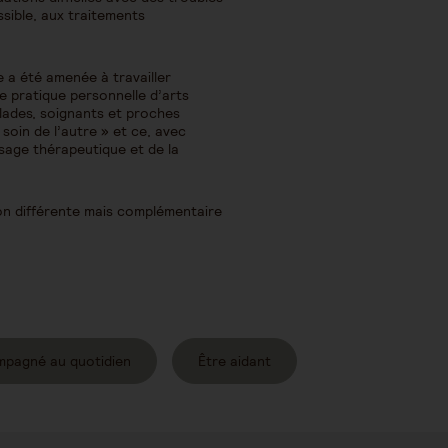
sible, aux traitements
e a été amenée à travailler
ne pratique personnelle d’arts
alades, soignants et proches
 soin de l’autre » et ce, avec
ssage thérapeutique et de la
on différente mais complémentaire
mpagné au quotidien
Être aidant