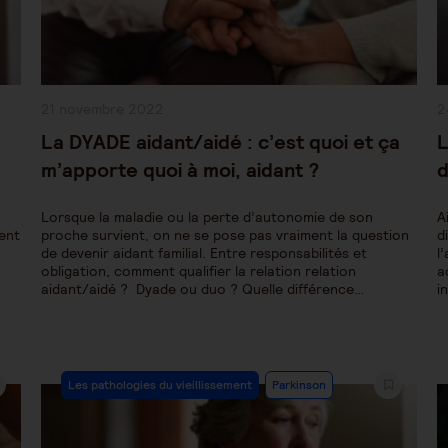
Publication
P
21 novembre 2022
2
publiée :
pu
La DYADE aidant/aidé : c’est quoi et ça
L
m’apporte quoi à moi, aidant ?
d
Lorsque la maladie ou la perte d’autonomie de son
A
lent
proche survient, on ne se pose pas vraiment la question
d
de devenir aidant familial. Entre responsabilités et
l
obligation, comment qualifier la relation relation
a
aidant/aidé ? Dyade ou duo ? Quelle différence…
i
Post
Les pathologies du vieillissement
Parkinson
Category: