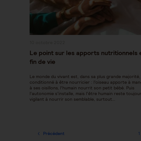
Publication
10 octobre 2022
publiée :
Le point sur les apports nutritionnels 
fin de vie
Le monde du vivant est, dans sa plus grande majorité,
conditionné à être nourricier : l’oiseau apporte à ma
à ses oisillons, l’humain nourrit son petit bébé. Puis
l’autonomie s’installe, mais l’être humain reste toujou
vigilant à nourrir son semblable, surtout…
Précédent
1