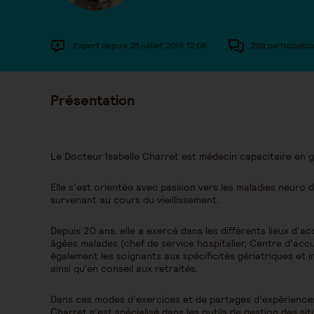
Expert depuis 25 juillet 2016 12:06
288 participatio
Présentation
Le Docteur Isabelle Charret est médecin capacitaire en g
Elle s’est orientée avec passion vers les maladies neuro
survenant au cours du vieillissement.
Depuis 20 ans, elle a exercé dans les différents lieux 
âgées malades (chef de service hospitalier, Centre d’accue
également les soignants aux spécificités gériatriques et i
ainsi qu’en conseil aux retraités.
Dans ces modes d’exercices et de partages d’expériences 
Charret s’est spécialisé dans les outils de gestion des sit