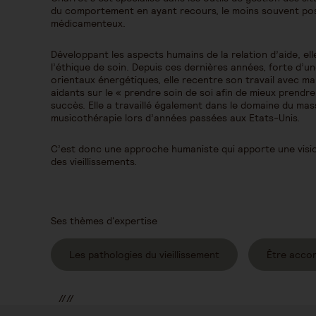
du comportement en ayant recours, le moins souvent pos
médicamenteux.
Développant les aspects humains de la relation d’aide, ell
l’éthique de soin. Depuis ces dernières années, forte d’u
orientaux énergétiques, elle recentre son travail avec m
aidants sur le « prendre soin de soi afin de mieux prendre
succès. Elle a travaillé également dans le domaine du ma
musicothérapie lors d’années passées aux Etats-Unis.
C’est donc une approche humaniste qui apporte une visi
des vieillissements.
Ses thèmes d'expertise
Les pathologies du vieillissement
Être acco
//
//
//