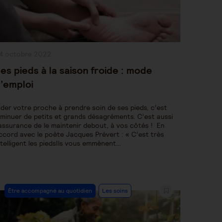
ublication
4 octobre 2022
bliée :
es pieds à la saison froide : mode
’emploi
ider votre proche à prendre soin de ses pieds, c’est
iminuer de petits et grands désagréments. C’est aussi
’assurance de le maintenir debout, à vos côtés ! En
ccord avec le poète Jacques Prévert : « C’est très
ntelligent les piedsIls vous emmènent…
Post
Être accompagné au quotidien
Les soins
Category: