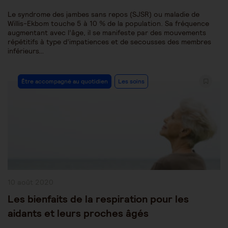
Le syndrome des jambes sans repos (SJSR) ou maladie de
Willis-Ekbom touche 5 à 10 % de la population. Sa fréquence
augmentant avec l’âge, il se manifeste par des mouvements
répétitifs à type d’impatiences et de secousses des membres
inférieurs…
Post
Être accompagné au quotidien
Les soins
Category:
Publication
10 août 2020
publiée :
Les bienfaits de la respiration pour les
aidants et leurs proches âgés