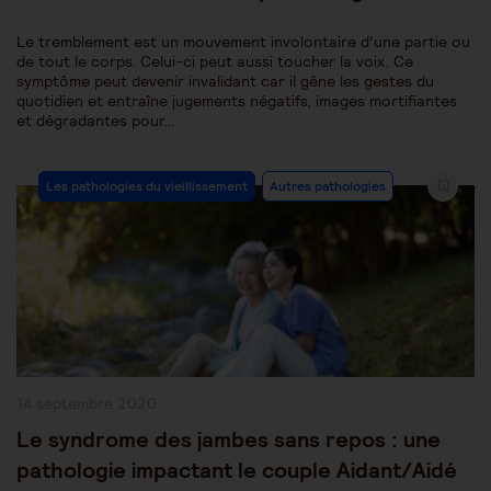
Le tremblement est un mouvement involontaire d’une partie ou
de tout le corps. Celui-ci peut aussi toucher la voix. Ce
symptôme peut devenir invalidant car il gêne les gestes du
quotidien et entraîne jugements négatifs, images mortifiantes
et dégradantes pour…
Post
Les pathologies du vieillissement
Autres pathologies
Category:
Publication
14 septembre 2020
publiée :
Le syndrome des jambes sans repos : une
pathologie impactant le couple Aidant/Aidé