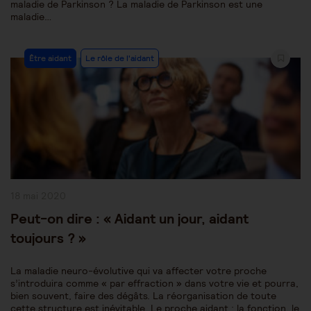
maladie de Parkinson ? La maladie de Parkinson est une
maladie…
Post
Être aidant
Le rôle de l'aidant
Category:
Publication
18 mai 2020
publiée :
Peut-on dire : « Aidant un jour, aidant
toujours ? »
La maladie neuro-évolutive qui va affecter votre proche
s’introduira comme « par effraction » dans votre vie et pourra,
bien souvent, faire des dégâts. La réorganisation de toute
cette structure est inévitable. Le proche aidant : la fonction, le