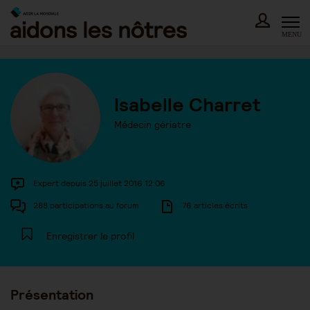
Skip
to
content
MENU
Isabelle Charret
Médecin gériatre
Expert depuis 25 juillet 2016 12:06
288 participations au forum
76 articles écrits
Enregistrer le profil
Présentation