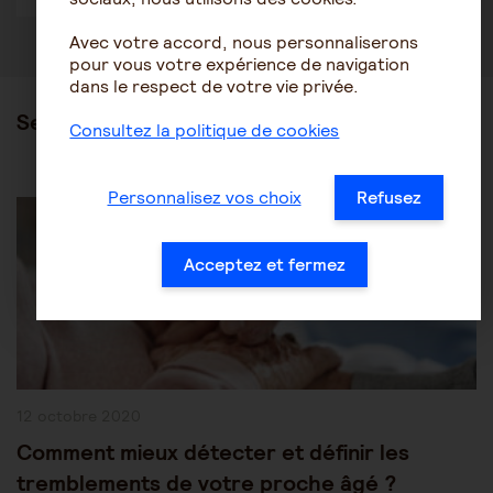
Avec votre accord, nous personnaliserons
pour vous votre expérience de navigation
dans le respect de votre vie privée.
Ses articles
Consultez la politique de cookies
Post
Personnalisez vos choix
Refusez
Les pathologies du vieillissement
Autres pathologies
Category:
Acceptez et fermez
Publication
12 octobre 2020
publiée :
Comment mieux détecter et définir les
tremblements de votre proche âgé ?