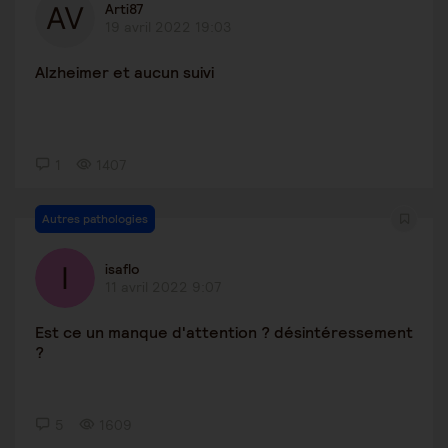
Arti87
19 avril 2022 19:03
Alzheimer et aucun suivi
1
1407
Autres pathologies
isaflo
11 avril 2022 9:07
Est ce un manque d'attention ? désintéressement
?
5
1609