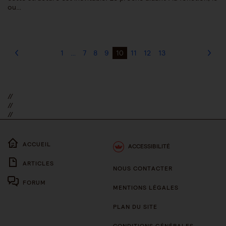
ou…
1
…
7
8
9
10
11
12
13
//
//
//
ACCUEIL
ACCESSIBILITÉ
ARTICLES
NOUS CONTACTER
FORUM
MENTIONS LÉGALES
PLAN DU SITE
CONDITIONS GÉNÉRALES