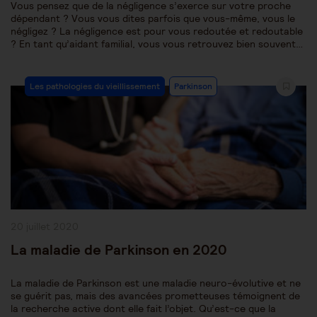
Vous pensez que de la négligence s’exerce sur votre proche
dépendant ? Vous vous dites parfois que vous-même, vous le
négligez ? La négligence est pour vous redoutée et redoutable
? En tant qu’aidant familial, vous vous retrouvez bien souvent…
Post
Les pathologies du vieillissement
Parkinson
Category:
Publication
20 juillet 2020
publiée :
La maladie de Parkinson en 2020
La maladie de Parkinson est une maladie neuro-évolutive et ne
se guérit pas, mais des avancées prometteuses témoignent de
la recherche active dont elle fait l’objet. Qu’est-ce que la