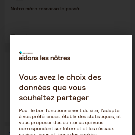
Notre mère ressasse le passé
2
1933
Alzheimer
Zhor Gouasmi
28 février 2022 11:29
Vous avez le choix des
données que vous
Maladie d'Alzheimer
souhaitez partager
Pour le bon fonctionnement du site, l'adapter
2
2003
à vos préférences, établir des statistiques, et
vous proposer des contenus qui vous
correspondent sur Internet et les réseaux
1
…
25
26
27
28
29
30
31
…
36
sociaux, nous utilisons des cookies.