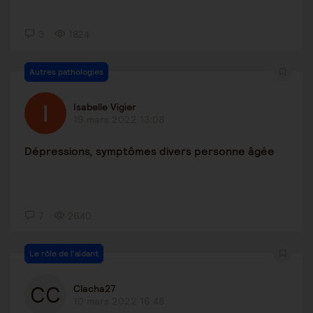
3
1824
Autres pathologies
Isabelle Vigier
19 mars 2022 13:08
Dépressions, symptômes divers personne âgée
7
2640
Le rôle de l'aidant
Clacha27
10 mars 2022 16:48