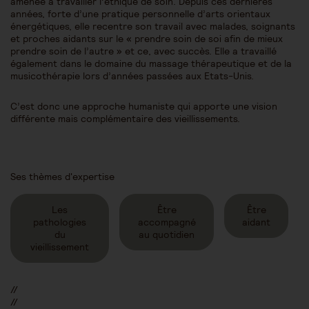
amenée à travailler l’éthique de soin. Depuis ces dernières
années, forte d’une pratique personnelle d’arts orientaux
énergétiques, elle recentre son travail avec malades, soignants
et proches aidants sur le « prendre soin de soi afin de mieux
prendre soin de l’autre » et ce, avec succès. Elle a travaillé
également dans le domaine du massage thérapeutique et de la
musicothérapie lors d’années passées aux Etats-Unis.
C’est donc une approche humaniste qui apporte une vision
différente mais complémentaire des vieillissements.
Ses thèmes d'expertise
Les
Être
Être
pathologies
accompagné
aidant
du
au quotidien
vieillissement
//
//