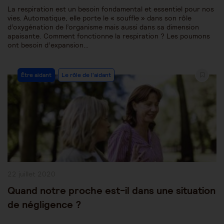
La respiration est un besoin fondamental et essentiel pour nos
vies. Automatique, elle porte le « souffle » dans son rôle
d’oxygénation de l’organisme mais aussi dans sa dimension
apaisante. Comment fonctionne la respiration ? Les poumons
ont besoin d’expansion…
Post
Être aidant
Le rôle de l'aidant
Category:
Publication
22 juillet 2020
publiée :
Quand notre proche est-il dans une situation
de négligence ?