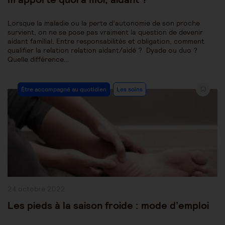
Lorsque la maladie ou la perte d’autonomie de son proche
survient, on ne se pose pas vraiment la question de devenir
aidant familial. Entre responsabilités et obligation, comment
qualifier la relation relation aidant/aidé ? Dyade ou duo ?
Quelle différence…
Post
Être accompagné au quotidien
Les soins
Category:
Publication
24 octobre 2022
publiée :
Les pieds à la saison froide : mode d’emploi