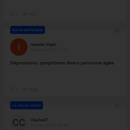
3
1824
Autres pathologies
Isabelle Vigier
19 mars 2022 13:08
Dépressions, symptômes divers personne âgée
7
2640
Le rôle de l'aidant
Clacha27
10 mars 2022 16:48