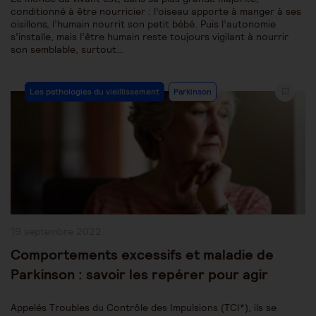
conditionné à être nourricier : l’oiseau apporte à manger à ses
oisillons, l’humain nourrit son petit bébé. Puis l’autonomie
s’installe, mais l’être humain reste toujours vigilant à nourrir
son semblable, surtout…
Post
Les pathologies du vieillissement
Parkinson
Category:
Publication
19 septembre 2022
publiée :
Comportements excessifs et maladie de
Parkinson : savoir les repérer pour agir
Appelés Troubles du Contrôle des Impulsions (TCI*), ils se