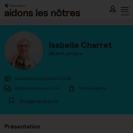
Skip
to
content
MENU
Isabelle Charret
Médecin gériatre
Expert depuis 25 juillet 2016 12:06
288 participations au forum
76 articles écrits
Enregistrer le profil
Présentation