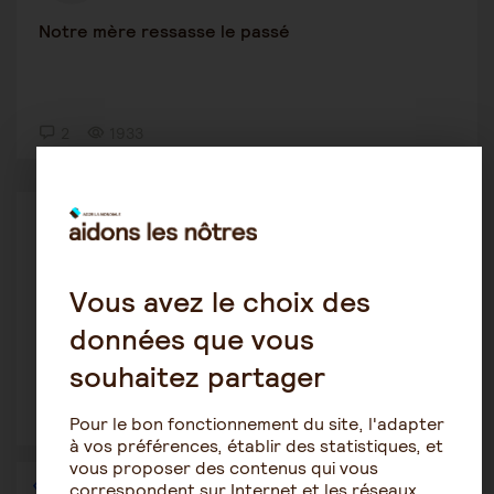
Notre mère ressasse le passé
2
1933
Alzheimer
Zhor Gouasmi
28 février 2022 11:29
Vous avez le choix des
Maladie d'Alzheimer
données que vous
souhaitez partager
2
2003
Pour le bon fonctionnement du site, l'adapter
à vos préférences, établir des statistiques, et
vous proposer des contenus qui vous
1
…
25
26
27
28
29
30
31
…
36
correspondent sur Internet et les réseaux