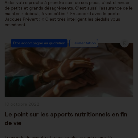
Aider votre proche à prendre soin de ses pieds, c’est diminuer
de petits et grands désagréments. C’est aussi l’assurance de le
maintenir debout, à vos côtés ! En accord avec le poète
Jacques Prévert : « C’est très intelligent les piedsIls vous
emmènent…
Post
Être accompagné au quotidien
L'alimentation
Category:
Publication
10 octobre 2022
publiée :
Le point sur les apports nutritionnels en fin
de vie
Le monde du vivant est, dans sa plus grande majorité,