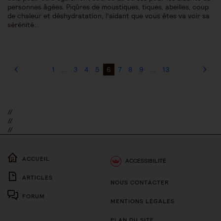
personnes âgées. Piqûres de moustiques, tiques, abeilles, coup
de chaleur et déshydratation, l’aidant que vous êtes va voir sa
sérénité…
1
…
3
4
5
6
7
8
9
…
13
//
//
//
ACCUEIL
ACCESSIBILITÉ
ARTICLES
NOUS CONTACTER
FORUM
MENTIONS LÉGALES
PLAN DU SITE