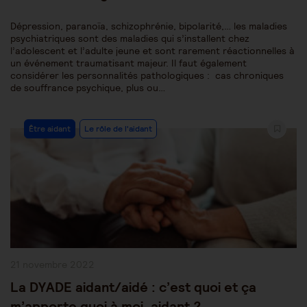
Dépression, paranoïa, schizophrénie, bipolarité,… les maladies
psychiatriques sont des maladies qui s’installent chez
l’adolescent et l’adulte jeune et sont rarement réactionnelles à
un événement traumatisant majeur. Il faut également
considérer les personnalités pathologiques : cas chroniques
de souffrance psychique, plus ou…
Post
Être aidant
Le rôle de l'aidant
Category:
Publication
21 novembre 2022
publiée :
La DYADE aidant/aidé : c’est quoi et ça
m’apporte quoi à moi, aidant ?