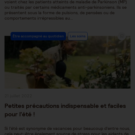
voient chez les patients atteints de maladie de Parkinson (MP)
ou traités par certains médicaments anti-parkinsoniens. Ils se
présentent sous la forme de pulsions, de pensées ou de
comportements irrépressibles au…
Post
Être accompagné au quotidien
Les soins
Category:
Publication
21 juillet 2022
publiée :
Petites précautions indispensable et faciles
pour l’été !
Si l'été est synonyme de vacances pour beaucoup d'entre nous,
cela peut-être également source de stress pour les aidants de