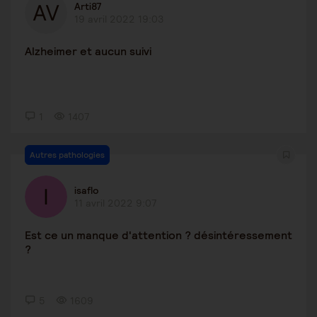
Arti87
19 avril 2022 19:03
Alzheimer et aucun suivi
1
1407
Autres pathologies
isaflo
11 avril 2022 9:07
Est ce un manque d'attention ? désintéressement
?
5
1609