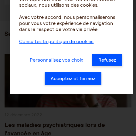
sociaux, nous utilisons des cookies.
Avec votre accord, nous personnaliserons
pour vous votre expérience de navigation
dans le respect de votre vie privée.
Ses articles
Consultez la politique de cookies
Post
Les pathologies du vieillissement
Autres pathologies
Category:
Personnalisez vos choix
Refusez
Acceptez et fermez
Publication
12 décembre 2022
publiée :
Les maladies psychiatriques lors de
l’avancée en âge