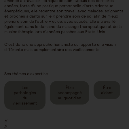
amenée à travailler l’éthique de soin. Depuis ces dernières
années, forte d’une pratique personnelle d’arts orientaux
énergétiques, elle recentre son travail avec malades, soignants
et proches aidants sur le « prendre soin de soi afin de mieux
prendre soin de l’autre » et ce, avec succès. Elle a travaillé
également dans le domaine du massage thérapeutique et de la
musicothérapie lors d’années passées aux Etats-Unis.
C’est donc une approche humaniste qui apporte une vision
différente mais complémentaire des vieillissements.
Ses thèmes d'expertise
Les
Être
Être
pathologies
accompagné
aidant
du
au quotidien
vieillissement
//
//