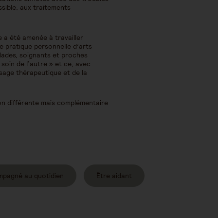
sible, aux traitements
e a été amenée à travailler
ne pratique personnelle d’arts
alades, soignants et proches
 soin de l’autre » et ce, avec
ssage thérapeutique et de la
on différente mais complémentaire
mpagné au quotidien
Être aidant