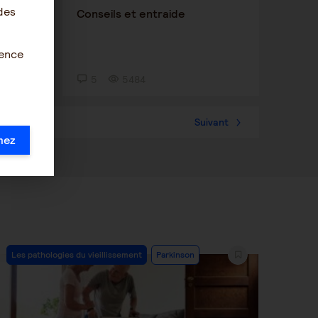
des
logies
Conseils et entraide
e de
ience
5
5484
36
Suivant
mez
Post
Les pathologies du vieillissement
Parkinson
Category: