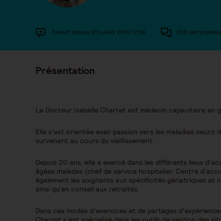
Expert depuis 25 juillet 2016 12:06
288 participatio
Présentation
Le Docteur Isabelle Charret est médecin capacitaire en g
Elle s’est orientée avec passion vers les maladies neuro
survenant au cours du vieillissement.
Depuis 20 ans, elle a exercé dans les différents lieux 
âgées malades (chef de service hospitalier, Centre d’accue
également les soignants aux spécificités gériatriques et i
ainsi qu’en conseil aux retraités.
Dans ces modes d’exercices et de partages d’expériences 
Charret s’est spécialisé dans les outils de gestion des sit