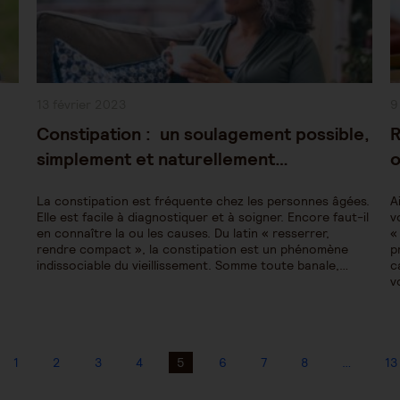
Publication
P
13 février 2023
9
publiée :
pu
Constipation : un soulagement possible,
R
simplement et naturellement…
o
La constipation est fréquente chez les personnes âgées.
A
Elle est facile à diagnostiquer et à soigner. Encore faut-il
v
en connaître la ou les causes. Du latin « resserrer,
«
rendre compact », la constipation est un phénomène
p
indissociable du vieillissement. Somme toute banale,…
c
v
1
2
3
4
5
6
7
8
…
13