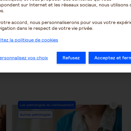
pondent sur Internet et les réseaux sociaux, nous utilisons 
tion sur le comportement
aidants âgés avec patho
s.
sévères face à leur mèr
96 ans
votre accord, nous personnaliserons pour vous votre expér
igation dans le respect de votre vie privée.
2303
3
2110
tez la politique de cookies
…
26
27
28
29
30
31
32
…
ersonnalisez vos choix
Refusez
Acceptez et fer
Post
Les pathologies du vieillissement
Category:
Autres pathologies