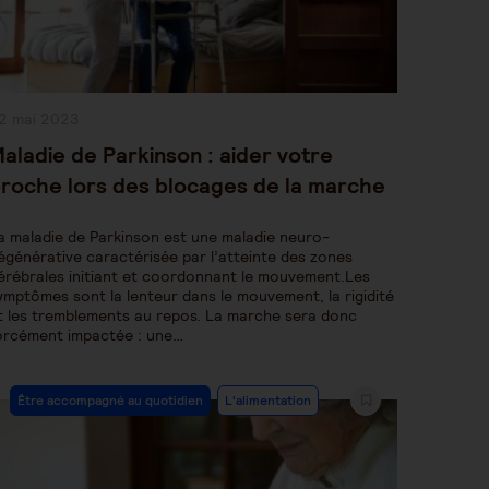
ublication
2 mai 2023
bliée :
aladie de Parkinson : aider votre
roche lors des blocages de la marche
a maladie de Parkinson est une maladie neuro-
égénérative caractérisée par l’atteinte des zones
érébrales initiant et coordonnant le mouvement.Les
ymptômes sont la lenteur dans le mouvement, la rigidité
t les tremblements au repos. La marche sera donc
orcément impactée : une…
Post
Être accompagné au quotidien
L'alimentation
Category: