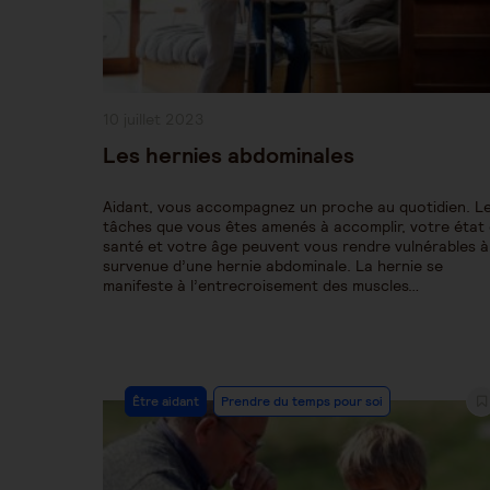
Publication
10 juillet 2023
publiée :
Les hernies abdominales
Aidant, vous accompagnez un proche au quotidien. L
tâches que vous êtes amenés à accomplir, votre état
santé et votre âge peuvent vous rendre vulnérables à
survenue d’une hernie abdominale. La hernie se
manifeste à l’entrecroisement des muscles…
Post
Être aidant
Prendre du temps pour soi
Category: