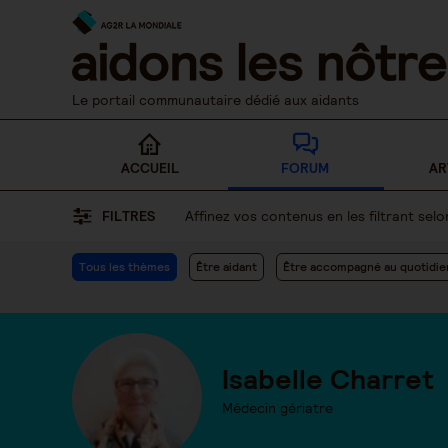
Skip
to
content
Le portail communautaire dédié aux aidants
ACCUEIL
FORUM
AR
FILTRES
Affinez vos contenus en les filtrant se
Tous les thèmes
Être aidant
Être accompagné au quotidie
Isabelle Charret
Médecin gériatre