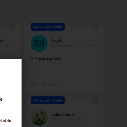
Autres pathologies
ch
Sysy91
16:47
24 novembre 2021 17:20
orthophoniste
9
2740
s
Autres pathologies
Lydie Kindudi
1 14:01
26 août 2021 9:47
tablir