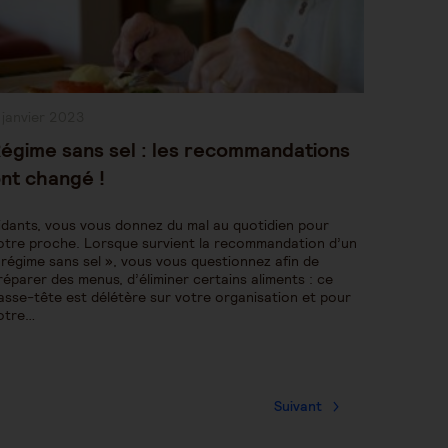
ublication
 janvier 2023
bliée :
égime sans sel : les recommandations
nt changé !
idants, vous vous donnez du mal au quotidien pour
otre proche. Lorsque survient la recommandation d’un
 régime sans sel », vous vous questionnez afin de
réparer des menus, d’éliminer certains aliments : ce
asse-tête est délétère sur votre organisation et pour
otre…
Suivant