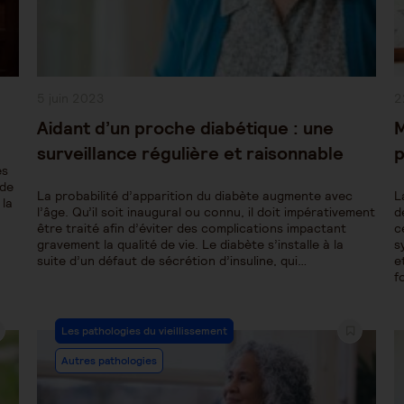
Publication
P
5 juin 2023
2
publiée :
pu
Aidant d’un proche diabétique : une
M
surveillance régulière et raisonnable
p
es
 de
La probabilité d’apparition du diabète augmente avec
L
 la
l’âge. Qu’il soit inaugural ou connu, il doit impérativement
d
être traité afin d’éviter des complications impactant
c
gravement la qualité de vie. Le diabète s’installe à la
s
suite d’un défaut de sécrétion d’insuline, qui…
e
f
Post
Les pathologies du vieillissement
Category:
Autres pathologies