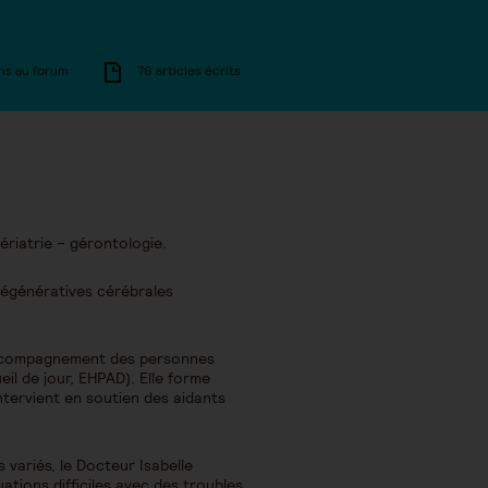
ns au forum
76 articles écrits
ériatrie – gérontologie.
 dégénératives cérébrales
d’accompagnement des personnes
il de jour, EHPAD). Elle forme
ntervient en soutien des aidants
variés, le Docteur Isabelle
uations difficiles avec des troubles