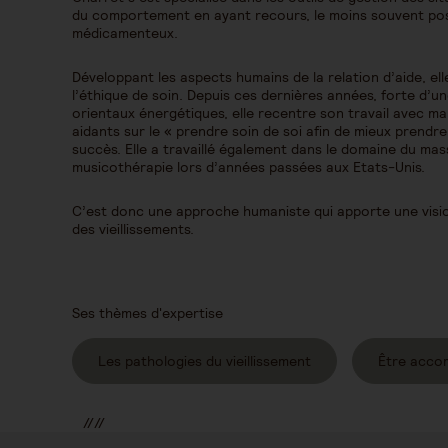
du comportement en ayant recours, le moins souvent pos
médicamenteux.
Développant les aspects humains de la relation d’aide, ell
l’éthique de soin. Depuis ces dernières années, forte d’u
orientaux énergétiques, elle recentre son travail avec m
aidants sur le « prendre soin de soi afin de mieux prendre
succès. Elle a travaillé également dans le domaine du ma
musicothérapie lors d’années passées aux Etats-Unis.
C’est donc une approche humaniste qui apporte une visi
des vieillissements.
Ses thèmes d'expertise
Les pathologies du vieillissement
Être acco
//
//
//