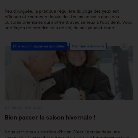
Peu divulguée, la pratique régulière du yoga des yeux est
efficace et reconnue depuis des temps anciens dans des
cultures orientales qui s’offrent avec sérieux à l’occident. Voici
une façon de prendre soin de soi, de ses yeux et donc…
Post
Être accompagné au quotidien
Maintien à domicile
Category:
Publication
20 décembre 2021
publiée :
Bien passer la saison hivernale !
Nous arrivons au solstice d’hiver. C’est l’entrée dans une
saison plus froide et des journées plus courtes - même si elles