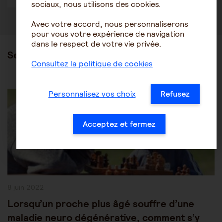
sociaux, nous utilisons des cookies.
Avec votre accord, nous personnaliserons
pour vous votre expérience de navigation
dans le respect de votre vie privée.
Ses articles
Consultez la politique de cookies
Post
Les pathologies du vieillissement
Alzheimer
Personnalisez vos choix
Refusez
Category:
Acceptez et fermez
Publication
8 juin 2022
publiée :
Lorsqu’un proche plus âgé souffre d’une
maladie neuro dégénérative, comment s’y