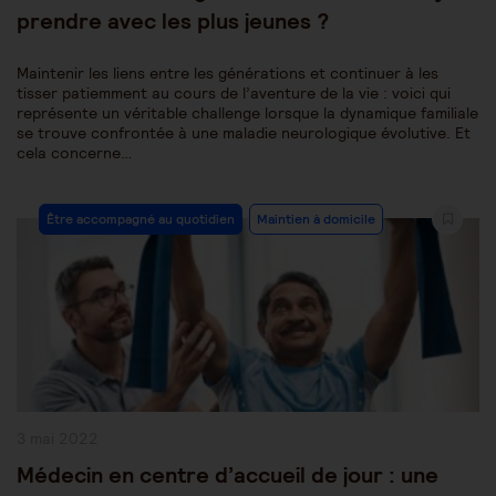
prendre avec les plus jeunes ?
Maintenir les liens entre les générations et continuer à les
tisser patiemment au cours de l’aventure de la vie : voici qui
représente un véritable challenge lorsque la dynamique familiale
se trouve confrontée à une maladie neurologique évolutive. Et
cela concerne…
Post
Être accompagné au quotidien
Maintien à domicile
Category:
Publication
3 mai 2022
publiée :
Médecin en centre d’accueil de jour : une