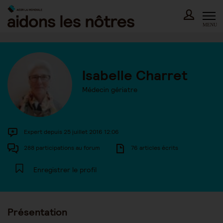
Skip
to
content
MENU
Isabelle Charret
Médecin gériatre
Expert depuis 25 juillet 2016 12:06
288 participations au forum
76 articles écrits
Enregistrer le profil
Présentation