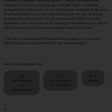
amenée à travailler l’éthique de soin. Depuis ces dernières
années, forte d’une pratique personnelle d’arts orientaux
énergétiques, elle recentre son travail avec malades, soignants
et proches aidants sur le « prendre soin de soi afin de mieux
prendre soin de l’autre » et ce, avec succès. Elle a travaillé
également dans le domaine du massage thérapeutique et de la
musicothérapie lors d’années passées aux Etats-Unis.
C’est donc une approche humaniste qui apporte une vision
différente mais complémentaire des vieillissements.
Ses thèmes d'expertise
Les
Être
Être
pathologies
accompagné
aidant
du
au quotidien
vieillissement
//
//