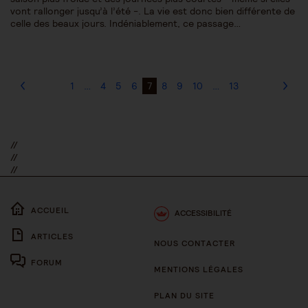
vont rallonger jusqu’à l’été -. La vie est donc bien différente de
celle des beaux jours. Indéniablement, ce passage…
1
…
4
5
6
7
8
9
10
…
13
//
//
//
ACCUEIL
ACCESSIBILITÉ
ARTICLES
NOUS CONTACTER
FORUM
MENTIONS LÉGALES
PLAN DU SITE