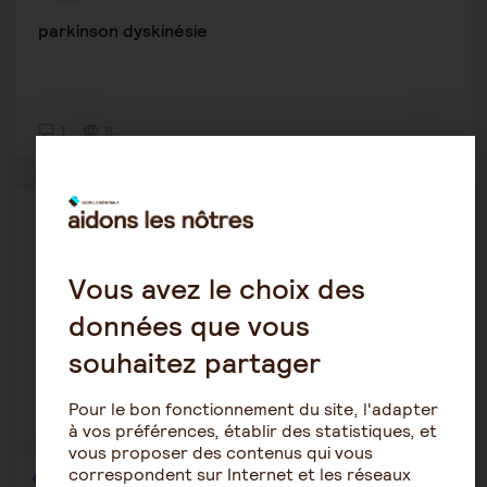
parkinson dyskinésie
1
8
Prendre du temps pour soi
Justinee75
27 février 2026 10:19
Vous avez le choix des
Épuisement psychologique aidant
données que vous
souhaitez partager
Pour le bon fonctionnement du site, l'adapter
2
34
à vos préférences, établir des statistiques, et
vous proposer des contenus qui vous
correspondent sur Internet et les réseaux
1
2
3
4
5
6
…
36