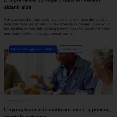
aidant-aidé
Il existe deux bonnes raisons d’apprendre à regarder plutôt
qu’à voir dans les situations délicates du quotidien : cela vous
fait du bien et cela fait du bien à votre proche. La vision induit
une réaction Voir, c’est percevoir par la…
Post
Être accompagné au quotidien
L'alimentation
Category:
Publication
14 février 2022
publiée :
L’hypoglycémie le matin au réveil : y penser,
savoir la prévenir