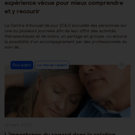
expérience vécue pour mieux comprendre
et y recourir
Le Centre d’Accueil de jour (CAJ) accueille des personnes sur
une ou plusieurs journées afin de leur offrir des activités
thérapeutiques et de loisirs, un partage en groupe, ou encore
la possibilité d’un accompagnement par des professionnels du
soin de…
Post
Être aidant
Le rôle de l'aidant
Category:
Publication
14 mars 2022
publiée :
L’importance du regard dans la relation