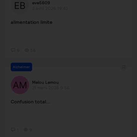
eve5609
3 avril 2026 19:43
alimentation limite
9
56
Alzheimer
Melou Lemou
31 mars 2026 9:56
Confusion total...
1
9