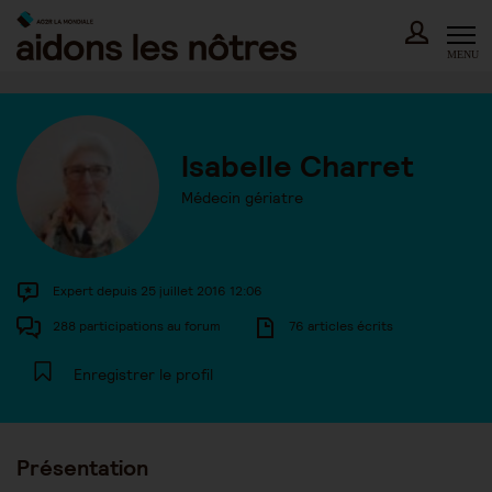
Skip
to
content
MENU
Isabelle Charret
Médecin gériatre
Expert depuis 25 juillet 2016 12:06
288 participations au forum
76 articles écrits
Enregistrer le profil
Présentation