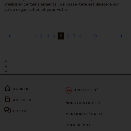
d’éliminer certains aliments : ce casse-tête est délétère sur
votre organisation et pour votre…
1
2
3
4
5
6
7
8
…
13
//
//
//
ACCUEIL
ACCESSIBILITÉ
ARTICLES
NOUS CONTACTER
FORUM
MENTIONS LÉGALES
PLAN DU SITE