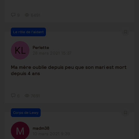
9
6491
Le rôle de l'aidant
Perlette
28 mars 2021 15:37
Ma mère oublie depuis peu que son mari est mort
depuis 4 ans
6
7691
Corps de Lewy
madm38
10 mars 2021 9:39