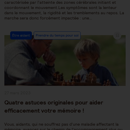
caractérisée par l’atteinte des zones cérébrales initiant et
coordonnant le mouvement.Les symptômes sont la lenteur
dans le mouvement, la rigidité et les tremblements au repos. La
marche sera donc forcément impactée : une…
Post
Être aidant
Prendre du temps pour soi
Category:
Publication
27 mars 2023
publiée :
Quatre astuces originales pour aider
efficacement votre mémoire !
Vous, aidants, qui ne souffrez pas d’une maladie affectant la
mémoire, avancez sur le chemin de l’accompagnement plus ou