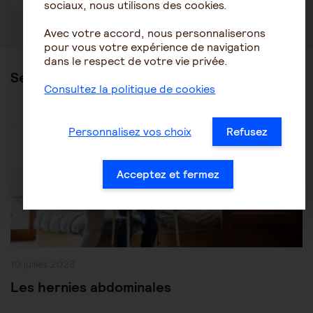
sociaux, nous utilisons des cookies.
Avec votre accord, nous personnaliserons
pour vous votre expérience de navigation
dans le respect de votre vie privée.
Ses articles
Consultez la politique de cookies
Post
Les pathologies du vieillissement
Autres pathologies
Personnalisez vos choix
Refusez
Category:
Acceptez et fermez
Publication
10 juillet 2023
publiée :
Les hernies abdominales