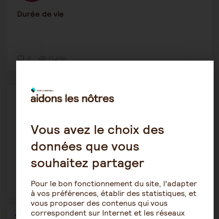
Durée de vie
6
11498
Le rôle de l'aidant
Rose
2 février 2021 0:27
Vous avez le choix des
Maladie lewy
données que vous
souhaitez partager
Pour le bon fonctionnement du site, l'adapter
4
2728
à vos préférences, établir des statistiques, et
vous proposer des contenus qui vous
correspondent sur Internet et les réseaux
1
…
27
28
29
30
31
32
33
…
36