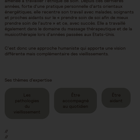
amenée à travailler l’éthique de soin. Depuis ces dernières
années, forte d’une pratique personnelle d’arts orientaux
énergétiques, elle recentre son travail avec malades, soignants
et proches aidants sur le « prendre soin de soi afin de mieux
prendre soin de l’autre » et ce, avec succès. Elle a travaillé
également dans le domaine du massage thérapeutique et de la
musicothérapie lors d’années passées aux Etats-Unis.
C’est donc une approche humaniste qui apporte une vision
différente mais complémentaire des vieillissements.
Ses thèmes d'expertise
Les
Être
Être
pathologies
accompagné
aidant
du
au quotidien
vieillissement
//
//