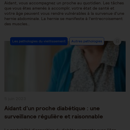
Aidant, vous accompagnez un proche au quotidien. Les tâches
que vous êtes amenés à accomplir, votre état de santé et
votre âge peuvent vous rendre vulnérables à la survenue d’une
hernie abdominale. La hernie se manifeste à l’entrecroisement
des muscles…
Post
Les pathologies du vieillissement
Autres pathologies
Category:
Publication
5 juin 2023
publiée :
Aidant d’un proche diabétique : une
surveillance régulière et raisonnable