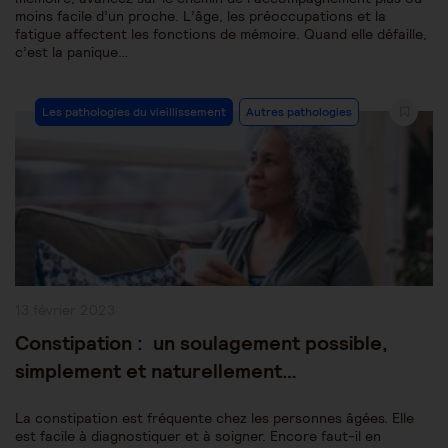
moins facile d’un proche. L’âge, les préoccupations et la
fatigue affectent les fonctions de mémoire. Quand elle défaille,
c’est la panique…
Post
Les pathologies du vieillissement
Autres pathologies
Category:
Publication
13 février 2023
publiée :
Constipation : un soulagement possible,
simplement et naturellement…
La constipation est fréquente chez les personnes âgées. Elle
est facile à diagnostiquer et à soigner. Encore faut-il en