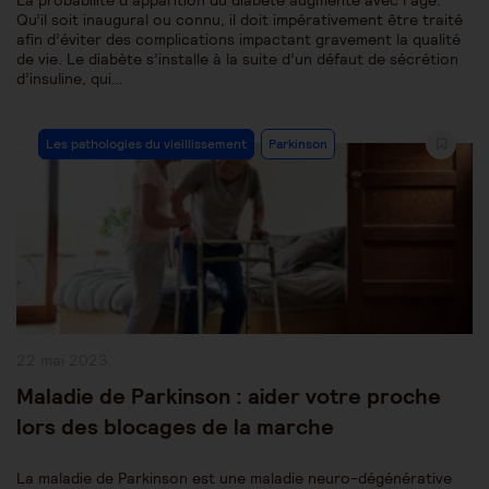
La probabilité d’apparition du diabète augmente avec l’âge.
Qu’il soit inaugural ou connu, il doit impérativement être traité
afin d’éviter des complications impactant gravement la qualité
de vie. Le diabète s’installe à la suite d’un défaut de sécrétion
d’insuline, qui…
Post
Les pathologies du vieillissement
Parkinson
Category:
Publication
22 mai 2023
publiée :
Maladie de Parkinson : aider votre proche
lors des blocages de la marche
La maladie de Parkinson est une maladie neuro-dégénérative