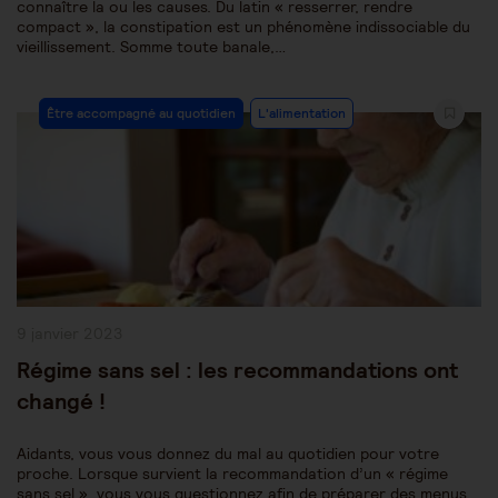
connaître la ou les causes. Du latin « resserrer, rendre
compact », la constipation est un phénomène indissociable du
vieillissement. Somme toute banale,…
Post
Être accompagné au quotidien
L'alimentation
Category:
Publication
9 janvier 2023
publiée :
Régime sans sel : les recommandations ont
changé !
Aidants, vous vous donnez du mal au quotidien pour votre
proche. Lorsque survient la recommandation d’un « régime
sans sel », vous vous questionnez afin de préparer des menus,