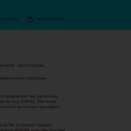
ns au forum
76 articles écrits
ériatrie – gérontologie.
 dégénératives cérébrales
d’accompagnement des personnes
il de jour, EHPAD). Elle forme
ntervient en soutien des aidants
variés, le Docteur Isabelle
uations difficiles avec des troubles