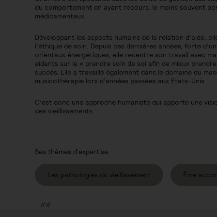
du comportement en ayant recours, le moins souvent pos
médicamenteux.
Développant les aspects humains de la relation d’aide, ell
l’éthique de soin. Depuis ces dernières années, forte d’u
orientaux énergétiques, elle recentre son travail avec m
aidants sur le « prendre soin de soi afin de mieux prendre
succès. Elle a travaillé également dans le domaine du ma
musicothérapie lors d’années passées aux Etats-Unis.
C’est donc une approche humaniste qui apporte une visi
des vieillissements.
Ses thèmes d'expertise
Les pathologies du vieillissement
Être acco
//
//
//