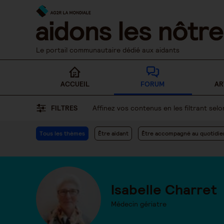
Skip
to
content
Le portail communautaire dédié aux aidants
ACCUEIL
FORUM
AR
FILTRES
Affinez vos contenus en les filtrant se
Tous les thèmes
Être aidant
Être accompagné au quotidie
Isabelle Charret
Médecin gériatre