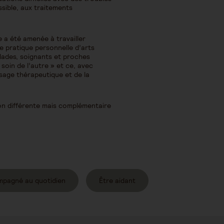
sible, aux traitements
e a été amenée à travailler
ne pratique personnelle d’arts
alades, soignants et proches
 soin de l’autre » et ce, avec
ssage thérapeutique et de la
on différente mais complémentaire
mpagné au quotidien
Être aidant