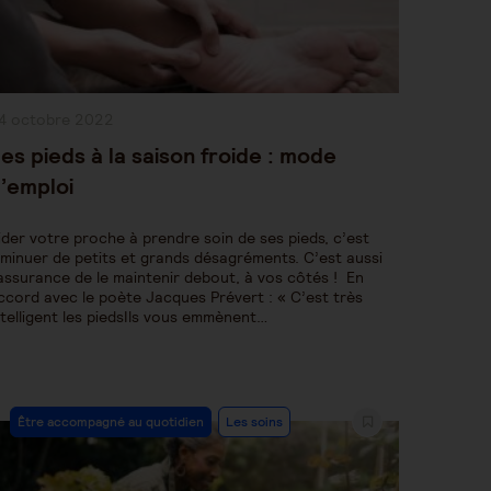
ublication
4 octobre 2022
bliée :
es pieds à la saison froide : mode
’emploi
ider votre proche à prendre soin de ses pieds, c’est
iminuer de petits et grands désagréments. C’est aussi
’assurance de le maintenir debout, à vos côtés ! En
ccord avec le poète Jacques Prévert : « C’est très
ntelligent les piedsIls vous emmènent…
Post
Être accompagné au quotidien
Les soins
Category: