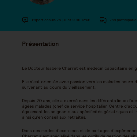
Expert depuis 25 juillet 2016 12:06
288 participatio
Présentation
Le Docteur Isabelle Charret est médecin capacitaire en g
Elle s’est orientée avec passion vers les maladies neuro
survenant au cours du vieillissement.
Depuis 20 ans, elle a exercé dans les différents lieux 
âgées malades (chef de service hospitalier, Centre d’accue
également les soignants aux spécificités gériatriques et i
ainsi qu’en conseil aux retraités.
Dans ces modes d’exercices et de partages d’expériences 
Charret s’est spécialisé dans les outils de gestion des sit