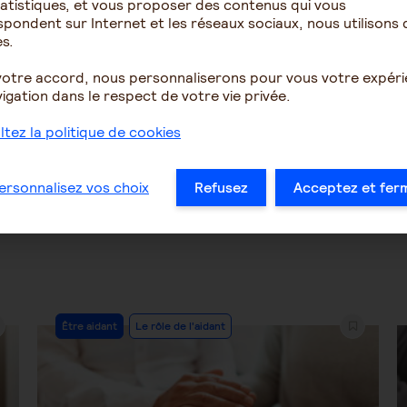
atistiques, et vous proposer des contenus qui vous
cile de faire la part des
impuissance devant la p
pondent sur Internet et les réseaux sociaux, nous utilisons 
es, négligence ou autre
de glissement
s.
 ...
votre accord, nous personnaliserons pour vous votre expér
igation dans le respect de votre vie privée.
2073
5
1465
tez la politique de cookies
…
29
30
31
32
33
34
35
ersonnalisez vos choix
Refusez
Acceptez et fer
Post
Être aidant
Le rôle de l'aidant
Category: