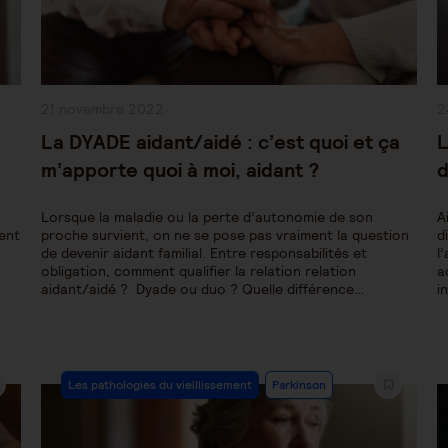
Publication
P
21 novembre 2022
2
publiée :
pu
La DYADE aidant/aidé : c’est quoi et ça
L
m’apporte quoi à moi, aidant ?
d
Lorsque la maladie ou la perte d’autonomie de son
A
lent
proche survient, on ne se pose pas vraiment la question
d
de devenir aidant familial. Entre responsabilités et
l
obligation, comment qualifier la relation relation
a
aidant/aidé ? Dyade ou duo ? Quelle différence…
i
Post
Les pathologies du vieillissement
Parkinson
Category: