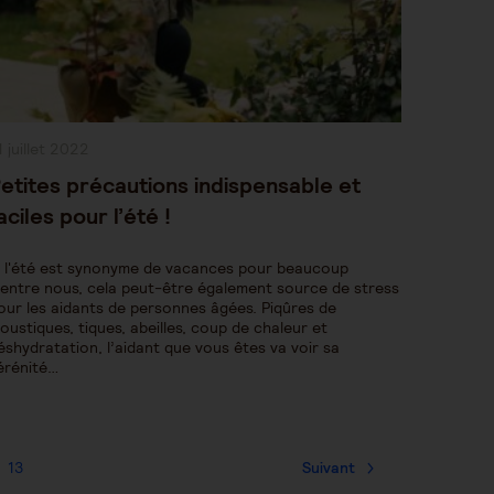
ublication
1 juillet 2022
bliée :
etites précautions indispensable et
aciles pour l’été !
i l'été est synonyme de vacances pour beaucoup
'entre nous, cela peut-être également source de stress
our les aidants de personnes âgées. Piqûres de
oustiques, tiques, abeilles, coup de chaleur et
éshydratation, l’aidant que vous êtes va voir sa
érénité…
13
Suivant