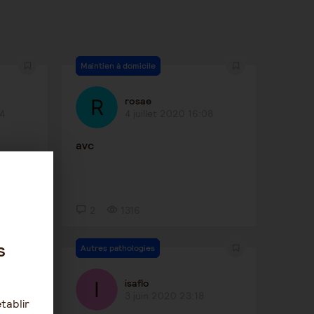
Maintien à domicile
rosae
34
4 juillet 2020 16:08
avc
2
1316
s
Autres pathologies
isaflo
3 juin 2020 23:18
tablir