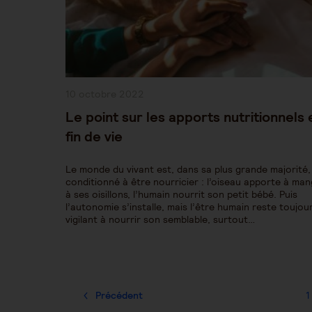
Publication
10 octobre 2022
publiée :
Le point sur les apports nutritionnels 
fin de vie
Le monde du vivant est, dans sa plus grande majorité,
conditionné à être nourricier : l’oiseau apporte à ma
à ses oisillons, l’humain nourrit son petit bébé. Puis
l’autonomie s’installe, mais l’être humain reste toujou
vigilant à nourrir son semblable, surtout…
Précédent
1