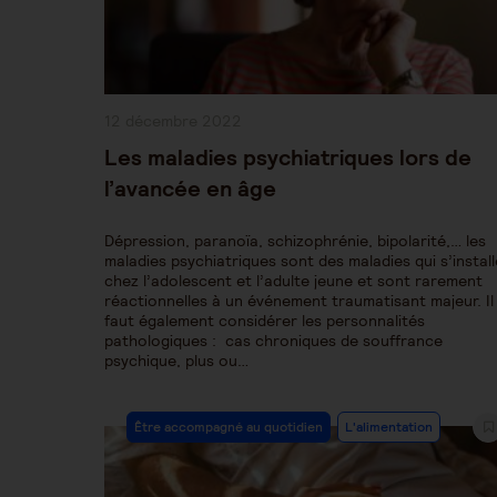
Publication
12 décembre 2022
publiée :
Les maladies psychiatriques lors de
l’avancée en âge
Dépression, paranoïa, schizophrénie, bipolarité,… les
maladies psychiatriques sont des maladies qui s’instal
chez l’adolescent et l’adulte jeune et sont rarement
réactionnelles à un événement traumatisant majeur. Il
faut également considérer les personnalités
pathologiques : cas chroniques de souffrance
psychique, plus ou…
Post
Être accompagné au quotidien
L'alimentation
Category: