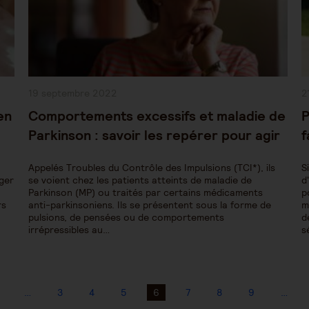
Publication
P
19 septembre 2022
2
publiée :
pu
en
Comportements excessifs et maladie de
P
Parkinson : savoir les repérer pour agir
f
Appelés Troubles du Contrôle des Impulsions (TCI*), ils
S
nger
se voient chez les patients atteints de maladie de
d
Parkinson (MP) ou traités par certains médicaments
p
rs
anti-parkinsoniens. Ils se présentent sous la forme de
m
pulsions, de pensées ou de comportements
d
irrépressibles au…
s
…
3
4
5
6
7
8
9
…