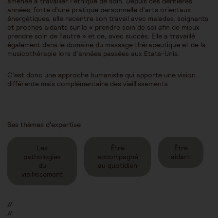
amenée à travailler l’éthique de soin. Depuis ces dernières
années, forte d’une pratique personnelle d’arts orientaux
énergétiques, elle recentre son travail avec malades, soignants
et proches aidants sur le « prendre soin de soi afin de mieux
prendre soin de l’autre » et ce, avec succès. Elle a travaillé
également dans le domaine du massage thérapeutique et de la
musicothérapie lors d’années passées aux Etats-Unis.
C’est donc une approche humaniste qui apporte une vision
différente mais complémentaire des vieillissements.
Ses thèmes d'expertise
Les
Être
Être
pathologies
accompagné
aidant
du
au quotidien
vieillissement
//
//