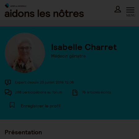
Skip
to
content
MENU
Isabelle Charret
Médecin gériatre
Expert depuis 25 juillet 2016 12:06
288 participations au forum
76 articles écrits
Enregistrer le profil
Présentation