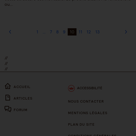
ou…
1
…
7
8
9
10
11
12
13
//
//
//
ACCUEIL
ACCESSIBILITÉ
ARTICLES
NOUS CONTACTER
FORUM
MENTIONS LÉGALES
PLAN DU SITE
CONDITIONS GÉNÉRALES