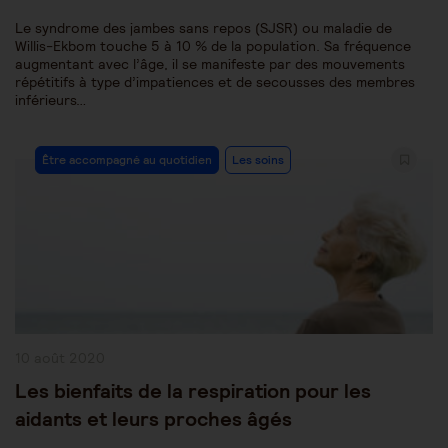
Le syndrome des jambes sans repos (SJSR) ou maladie de
Willis-Ekbom touche 5 à 10 % de la population. Sa fréquence
augmentant avec l’âge, il se manifeste par des mouvements
répétitifs à type d’impatiences et de secousses des membres
inférieurs…
Post
Être accompagné au quotidien
Les soins
Category:
Publication
10 août 2020
publiée :
Les bienfaits de la respiration pour les
aidants et leurs proches âgés