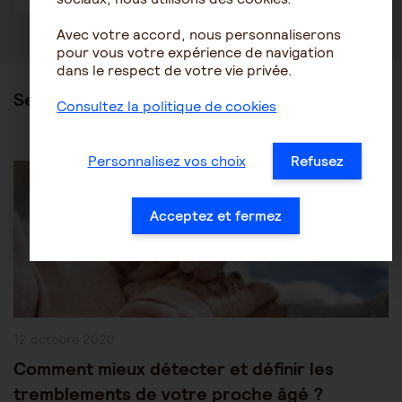
Avec votre accord, nous personnaliserons
pour vous votre expérience de navigation
dans le respect de votre vie privée.
Ses articles
Consultez la politique de cookies
Post
Personnalisez vos choix
Refusez
Les pathologies du vieillissement
Autres pathologies
Category:
Acceptez et fermez
Publication
12 octobre 2020
publiée :
Comment mieux détecter et définir les
tremblements de votre proche âgé ?