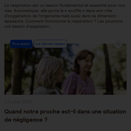
La respiration est un besoin fondamental et essentiel pour nos
vies. Automatique, elle porte le « souffle » dans son rôle
d’oxygénation de l’organisme mais aussi dans sa dimension
apaisante. Comment fonctionne la respiration ? Les poumons
ont besoin d’expansion…
Post
Être aidant
Le rôle de l'aidant
Category:
Publication
22 juillet 2020
publiée :
Quand notre proche est-il dans une situation
de négligence ?