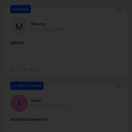
Alzheimer
Manora
2 mai 2020 13:36
aidant
2
3370
Le rôle de l'aidant
isaflo
17 avril 2020 15:31
eclaircissements