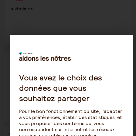
alzheimer
5
5612
Alzheimer
stella34500
30 mars 2020 11:56
Vous avez le choix des
données que vous
Relations familiales difficiles ! Besoin de soutien
souhaitez partager
Pour le bon fonctionnement du site, l'adapter
2
2021
à vos préférences, établir des statistiques, et
vous proposer des contenus qui vous
correspondent sur Internet et les réseaux
1
…
30
31
32
33
34
35
36
sociaux, nous utilisons des cookies.