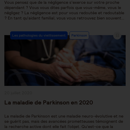
Vous pensez que de la négligence s’exerce sur votre proche
dépendant ? Vous vous dites parfois que vous-même, vous le
négligez ? La négligence est pour vous redoutée et redoutable
? En tant qu’aidant familial, vous vous retrouvez bien souvent…
Post
Les pathologies du vieillissement
Parkinson
Category:
Publication
20 juillet 2020
publiée :
La maladie de Parkinson en 2020
La maladie de Parkinson est une maladie neuro-évolutive et ne
se guérit pas, mais des avancées prometteuses témoignent de
la recherche active dont elle fait l’objet. Qu’est-ce que la