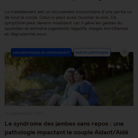
Le tremblement est un mouvement involontaire d’une partie ou
de tout le corps. Celui-ci peut aussi toucher la voix. Ce
symptôme peut devenir invalidant car il gêne les gestes du
quotidien et entraîne jugements négatifs, images mortifiantes
et dégradantes pour…
Post
Les pathologies du vieillissement
Autres pathologies
Category:
Publication
14 septembre 2020
publiée :
Le syndrome des jambes sans repos : une
pathologie impactant le couple Aidant/Aidé