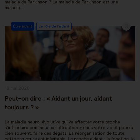
maladie de Parkinson ? La maladie de Parkinson est une
maladie…
Post
Être aidant
Le rôle de l'aidant
Category:
Publication
18 mai 2020
publiée :
Peut-on dire : « Aidant un jour, aidant
toujours ? »
La maladie neuro-évolutive qui va affecter votre proche
s’introduira comme « par effraction » dans votre vie et pourra,
bien souvent, faire des dégâts. La réorganisation de toute
cette structure est inévitable. Le proche aidant : la fonction, le