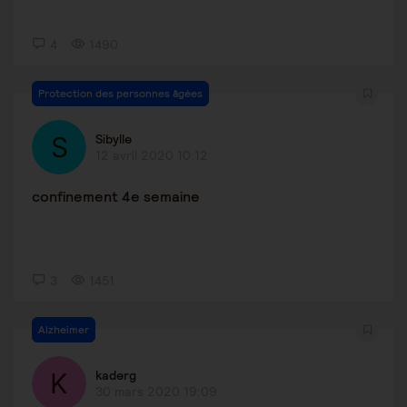
4
1490
Protection des personnes âgées
Sibylle
12 avril 2020 10:12
confinement 4e semaine
3
1451
Alzheimer
kaderg
30 mars 2020 19:09