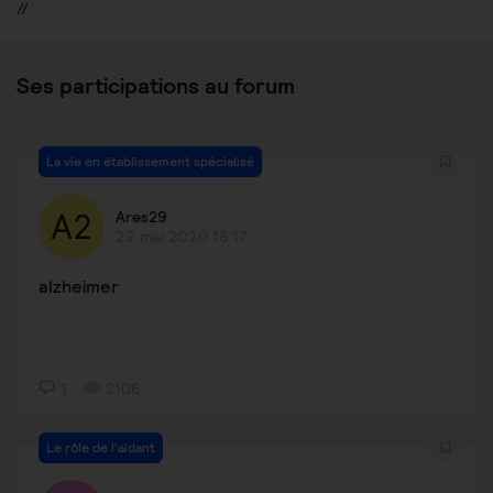
//
Ses participations au forum
La vie en établissement spécialisé
Ares29
22 mai 2020 18:17
alzheimer
1
2106
Le rôle de l'aidant