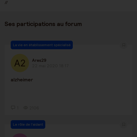
//
Ses participations au forum
La vie en établissement spécialisé
Ares29
22 mai 2020 18:17
alzheimer
1
2106
Le rôle de l'aidant