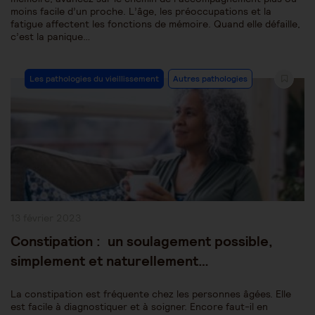
moins facile d’un proche. L’âge, les préoccupations et la
fatigue affectent les fonctions de mémoire. Quand elle défaille,
c’est la panique…
Post
Les pathologies du vieillissement
Autres pathologies
Category:
Publication
13 février 2023
publiée :
Constipation : un soulagement possible,
simplement et naturellement…
La constipation est fréquente chez les personnes âgées. Elle
est facile à diagnostiquer et à soigner. Encore faut-il en