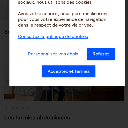
sociaux, nous utilisons des cookies.
Avec votre accord, nous personnaliserons
pour vous votre expérience de navigation
dans le respect de votre vie privée.
Ses articles
Consultez la politique de cookies
Post
Les pathologies du vieillissement
Autres pathologies
Personnalisez vos choix
Refusez
Category:
Acceptez et fermez
Publication
10 juillet 2023
publiée :
Les hernies abdominales