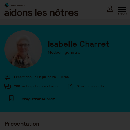
Skip
to
content
MENU
Isabelle Charret
Médecin gériatre
Expert depuis 25 juillet 2016 12:06
288 participations au forum
76 articles écrits
Enregistrer le profil
Présentation