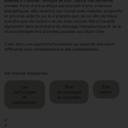
amenée à travailler l’éthique de soin. Depuis ces dernières
années, forte d’une pratique personnelle d’arts orientaux
énergétiques, elle recentre son travail avec malades, soignants
et proches aidants sur le « prendre soin de soi afin de mieux
prendre soin de l’autre » et ce, avec succès. Elle a travaillé
également dans le domaine du massage thérapeutique et de la
musicothérapie lors d’années passées aux Etats-Unis.
C’est donc une approche humaniste qui apporte une vision
différente mais complémentaire des vieillissements.
Ses thèmes d'expertise
Les
Être
Être
pathologies
accompagné
aidant
du
au quotidien
vieillissement
//
//