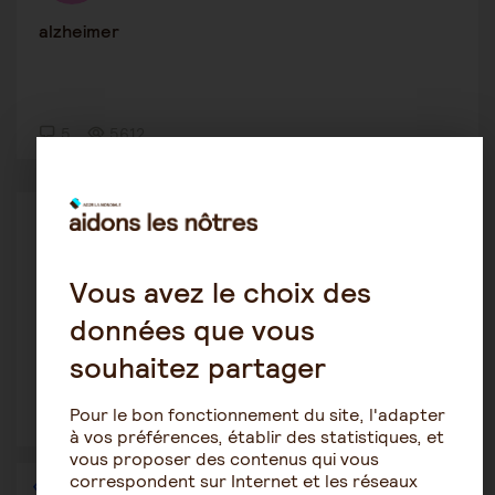
alzheimer
5
5612
Alzheimer
stella34500
30 mars 2020 11:56
Vous avez le choix des
Relations familiales difficiles ! Besoin de soutien
données que vous
souhaitez partager
Pour le bon fonctionnement du site, l'adapter
2
2021
à vos préférences, établir des statistiques, et
vous proposer des contenus qui vous
correspondent sur Internet et les réseaux
1
…
30
31
32
33
34
35
36