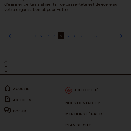
d’éliminer certains aliments : ce casse-tête est délétère sur
votre organisation et pour votre…
1
2
3
4
5
6
7
8
…
13
//
//
//
ACCUEIL
ACCESSIBILITÉ
ARTICLES
NOUS CONTACTER
FORUM
MENTIONS LÉGALES
PLAN DU SITE