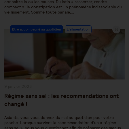
connaître la ou les causes. Du latin « resserrer, rendre
compact », la constipation est un phénomène indissociable du
vieillissement. Somme toute banale,…
Post
Être accompagné au quotidien
L'alimentation
Category:
Publication
9 janvier 2023
publiée :
Régime sans sel : les recommandations ont
changé !
Aidants, vous vous donnez du mal au quotidien pour votre
proche. Lorsque survient la recommandation d’un « régime
sans sel », vous vous questionnez afin de préparer des menus,