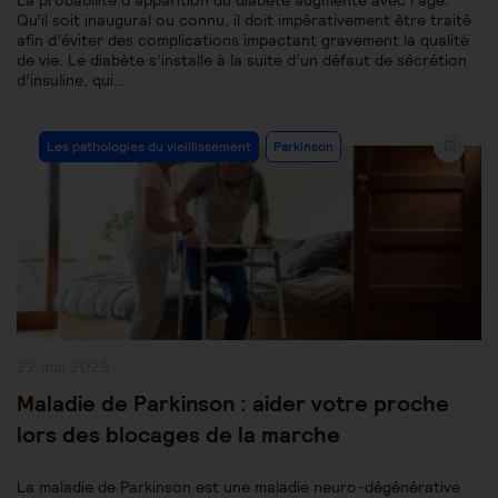
La probabilité d’apparition du diabète augmente avec l’âge.
Qu’il soit inaugural ou connu, il doit impérativement être traité
afin d’éviter des complications impactant gravement la qualité
de vie. Le diabète s’installe à la suite d’un défaut de sécrétion
d’insuline, qui…
Post
Les pathologies du vieillissement
Parkinson
Category:
Publication
22 mai 2023
publiée :
Maladie de Parkinson : aider votre proche
lors des blocages de la marche
La maladie de Parkinson est une maladie neuro-dégénérative