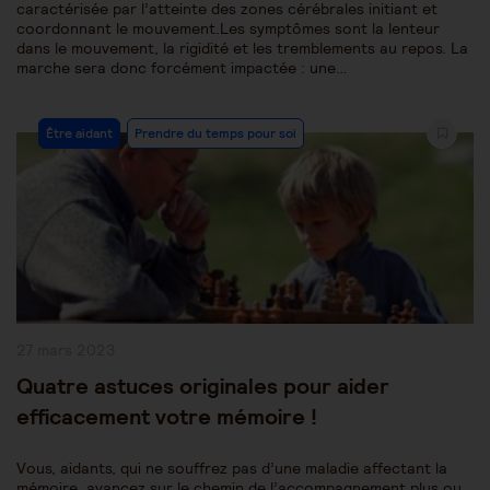
caractérisée par l’atteinte des zones cérébrales initiant et
coordonnant le mouvement.Les symptômes sont la lenteur
dans le mouvement, la rigidité et les tremblements au repos. La
marche sera donc forcément impactée : une…
Post
Être aidant
Prendre du temps pour soi
Category:
Publication
27 mars 2023
publiée :
Quatre astuces originales pour aider
efficacement votre mémoire !
Vous, aidants, qui ne souffrez pas d’une maladie affectant la
mémoire, avancez sur le chemin de l’accompagnement plus ou