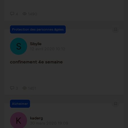
4
1490
Protection des personnes âgées
Sibylle
12 avril 2020 10:12
confinement 4e semaine
3
1451
Alzheimer
kaderg
30 mars 2020 19:09