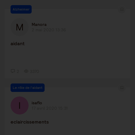
Alzheimer
Manora
2 mai 2020 13:36
aidant
2
3370
Le rôle de l'aidant
isaflo
17 avril 2020 15:31
eclaircissements