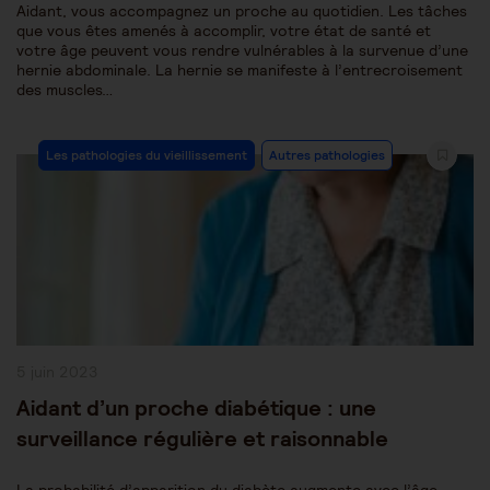
Aidant, vous accompagnez un proche au quotidien. Les tâches
que vous êtes amenés à accomplir, votre état de santé et
votre âge peuvent vous rendre vulnérables à la survenue d’une
hernie abdominale. La hernie se manifeste à l’entrecroisement
des muscles…
Post
Les pathologies du vieillissement
Autres pathologies
Category:
Publication
5 juin 2023
publiée :
Aidant d’un proche diabétique : une
surveillance régulière et raisonnable