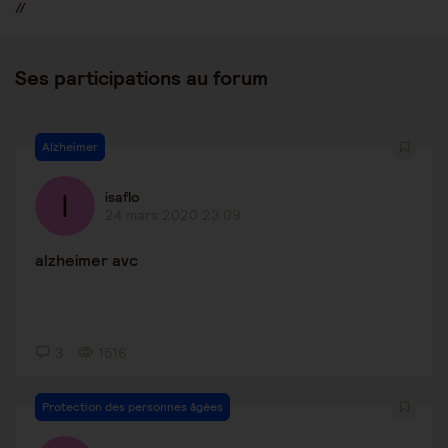
//
Ses participations au forum
Alzheimer
isaflo
24 mars 2020 23:09
alzheimer avc
3
1516
Protection des personnes âgées