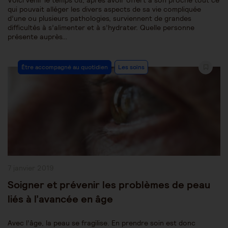
Voici venir le temps où, après avoir offert à son proche tout ce
qui pouvait alléger les divers aspects de sa vie compliquée
d’une ou plusieurs pathologies, surviennent de grandes
difficultés à s’alimenter et à s’hydrater. Quelle personne
présente auprès…
Post
Être accompagné au quotidien
Les soins
Category:
Publication
7 janvier 2019
publiée :
Soigner et prévenir les problèmes de peau
liés à l’avancée en âge
Avec l’âge, la peau se fragilise. En prendre soin est donc