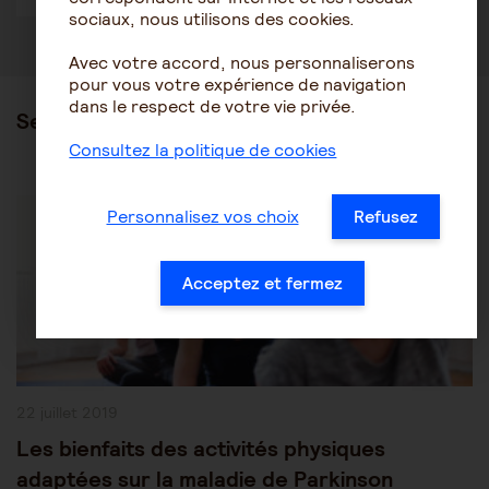
sociaux, nous utilisons des cookies.
Avec votre accord, nous personnaliserons
pour vous votre expérience de navigation
dans le respect de votre vie privée.
Ses articles
Consultez la politique de cookies
Post
Les pathologies du vieillissement
Parkinson
Category:
Personnalisez vos choix
Refusez
Acceptez et fermez
Publication
22 juillet 2019
publiée :
Les bienfaits des activités physiques
adaptées sur la maladie de Parkinson