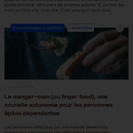
qu’elle entraine, déroutent les proches aidants. Et parfois, les
mots sortent vite, trop vite. C’est pourquoi nous vous…
Post
Être accompagné au quotidien
L'alimentation
Category:
Publication
22 janvier 2018
publiée :
Le manger-main (ou finger food), une
nouvelle autonomie pour les personnes
âgées dépendantes
Les personnes affectées par une maladie démentielle
présentent fréquemment des difficultés à prendre leur