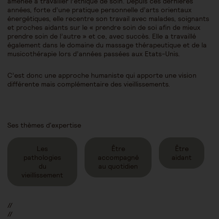
amenée à travailler l’éthique de soin. Depuis ces dernières
années, forte d’une pratique personnelle d’arts orientaux
énergétiques, elle recentre son travail avec malades, soignants
et proches aidants sur le « prendre soin de soi afin de mieux
prendre soin de l’autre » et ce, avec succès. Elle a travaillé
également dans le domaine du massage thérapeutique et de la
musicothérapie lors d’années passées aux Etats-Unis.
C’est donc une approche humaniste qui apporte une vision
différente mais complémentaire des vieillissements.
Ses thèmes d'expertise
Les
Être
Être
pathologies
accompagné
aidant
du
au quotidien
vieillissement
//
//