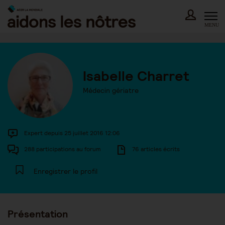
Skip
to
content
MENU
Isabelle Charret
Médecin gériatre
Expert depuis 25 juillet 2016 12:06
288 participations au forum
76 articles écrits
Enregistrer le profil
Présentation