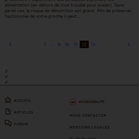
alimentation (en dehors de tout trouble pour avaler). Dans
pareil cas, le risque de dénutrition est grand. Afin de préserver
l’autonomie de votre proche il peut…
1
…
9
10
11
12
13
//
//
//
ACCUEIL
ACCESSIBILITÉ
ARTICLES
NOUS CONTACTER
FORUM
MENTIONS LÉGALES
PLAN DU SITE