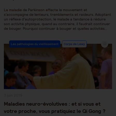
La maladie de Parkinson affecte le mouvement et
s'accompagne de lenteurs, tremblements et raideurs. Adoptant
un réflexe d’autoprotection, le malade a tendance à réduire
son activité physique, quand au contraire, il faudrait continuer
de bouger. Pourquoi continuer à bouger et quelles activités…
Post
Les pathologies du vieillissement
Corps de Lewy
Category:
Publication
3 juin 2019
publiée :
Maladies neuro-évolutives : et si vous et
votre proche, vous pratiquiez le Qi Gong ?