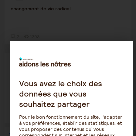
changement de vie radical
2
1393
Autres pathologies
Lisa57480
9 février 2020 4:25
Vous avez le choix des
Démence sémantique 2
données que vous
souhaitez partager
1
1601
Pour le bon fonctionnement du site, l'adapter
à vos préférences, établir des statistiques, et
vous proposer des contenus qui vous
1
…
31
32
33
34
35
36
correspondent sur Internet et les réseaux