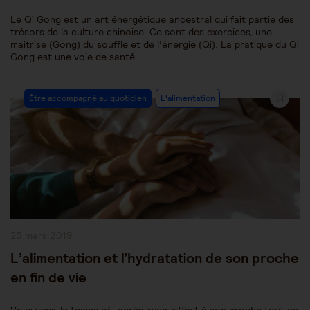
Le Qi Gong est un art énergétique ancestral qui fait partie des
trésors de la culture chinoise. Ce sont des exercices, une
maitrise (Gong) du souffle et de l’énergie (Qi). La pratique du Qi
Gong est une voie de santé…
Post
Être accompagné au quotidien
L'alimentation
Category:
Publication
25 mars 2019
publiée :
L’alimentation et l’hydratation de son proche
en fin de vie