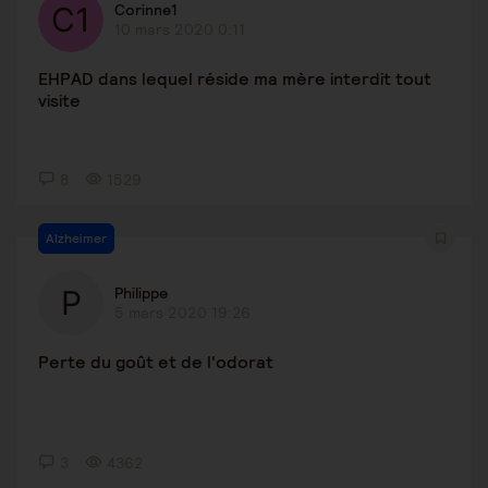
Corinne1
10 mars 2020 0:11
EHPAD dans lequel réside ma mère interdit tout
visite
8
1529
Alzheimer
Philippe
5 mars 2020 19:26
Perte du goût et de l'odorat
3
4362