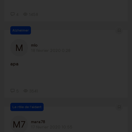
4
1458
Alzheimer
mlo
18 février 2020 0:28
apa
5
3541
Le rôle de l'aidant
mara78
17 février 2020 10:55