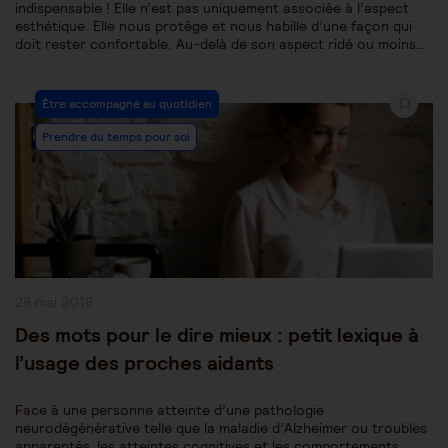
indispensable ! Elle n’est pas uniquement associée à l’aspect
esthétique. Elle nous protège et nous habille d’une façon qui
doit rester confortable. Au-delà de son aspect ridé ou moins…
Post
Être accompagné au quotidien
Category:
Prendre du temps pour soi
Publication
28 mai 2018
publiée :
Des mots pour le dire mieux : petit lexique à
l’usage des proches aidants
Face à une personne atteinte d’une pathologie
neurodégénérative telle que la maladie d’Alzheimer ou troubles
apparentés, les atteintes cognitives et les comportements