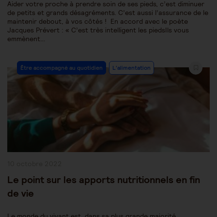
Aider votre proche à prendre soin de ses pieds, c’est diminuer
de petits et grands désagréments. C’est aussi l’assurance de le
maintenir debout, à vos côtés ! En accord avec le poète
Jacques Prévert : « C’est très intelligent les piedsIls vous
emmènent…
Post
Être accompagné au quotidien
L'alimentation
Category:
Publication
10 octobre 2022
publiée :
Le point sur les apports nutritionnels en fin
de vie
Le monde du vivant est, dans sa plus grande majorité,