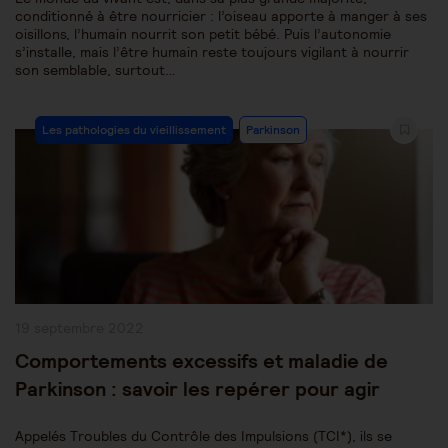
conditionné à être nourricier : l’oiseau apporte à manger à ses
oisillons, l’humain nourrit son petit bébé. Puis l’autonomie
s’installe, mais l’être humain reste toujours vigilant à nourrir
son semblable, surtout…
Post
Les pathologies du vieillissement
Parkinson
Category:
Publication
19 septembre 2022
publiée :
Comportements excessifs et maladie de
Parkinson : savoir les repérer pour agir
Appelés Troubles du Contrôle des Impulsions (TCI*), ils se