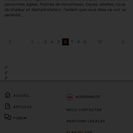
personnes âgées. Piqûres de moustiques, tiques, abeilles, coup
de chaleur et déshydratation, l’aidant que vous êtes va voir sa
sérénité…
1
…
3
4
5
6
7
8
9
…
13
//
//
//
ACCUEIL
ACCESSIBILITÉ
ARTICLES
NOUS CONTACTER
FORUM
MENTIONS LÉGALES
PLAN DU SITE