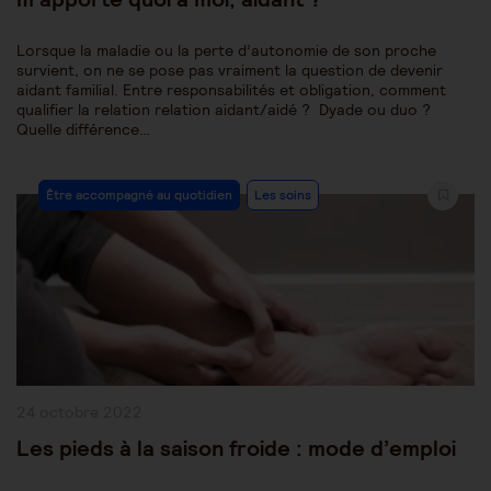
Lorsque la maladie ou la perte d’autonomie de son proche
survient, on ne se pose pas vraiment la question de devenir
aidant familial. Entre responsabilités et obligation, comment
qualifier la relation relation aidant/aidé ? Dyade ou duo ?
Quelle différence…
Post
Être accompagné au quotidien
Les soins
Category:
Publication
24 octobre 2022
publiée :
Les pieds à la saison froide : mode d’emploi