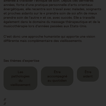
amenée à travailler l’éthique de soin. Depuis ces dernières
années, forte d’une pratique personnelle d’arts orientaux
énergétiques, elle recentre son travail avec malades, soignants
et proches aidants sur le « prendre soin de soi afin de mieux
prendre soin de l’autre » et ce, avec succès. Elle a travaillé
également dans le domaine du massage thérapeutique et de la
musicothérapie lors d’années passées aux Etats-Unis.
C’est donc une approche humaniste qui apporte une vision
différente mais complémentaire des vieillissements.
Ses thèmes d'expertise
Les
Être
Être
pathologies
accompagné
aidant
du
au quotidien
vieillissement
//
//