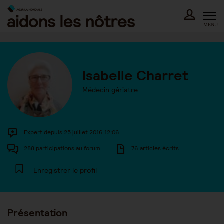
Skip
to
content
MENU
Isabelle Charret
Médecin gériatre
Expert depuis 25 juillet 2016 12:06
288 participations au forum
76 articles écrits
Enregistrer le profil
Présentation