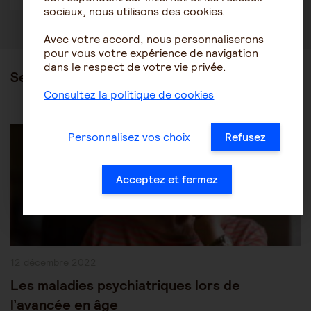
sociaux, nous utilisons des cookies.
Avec votre accord, nous personnaliserons
pour vous votre expérience de navigation
dans le respect de votre vie privée.
Ses articles
Consultez la politique de cookies
Post
Les pathologies du vieillissement
Autres pathologies
Category:
Personnalisez vos choix
Refusez
Acceptez et fermez
Publication
12 décembre 2022
publiée :
Les maladies psychiatriques lors de
l’avancée en âge