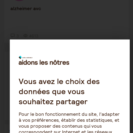
alzheimer avc
3
4613
Maintien à domicile
Majo17
3 décembre 2019 7:34
Vous avez le choix des
alzheimer apa diabète
données que vous
souhaitez partager
2
1589
Pour le bon fonctionnement du site, l'adapter
à vos préférences, établir des statistiques, et
vous proposer des contenus qui vous
1
…
32
33
34
35
36
correspondent sur Internet et les réseaux