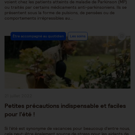
voient chez les patients atteints de maladie de Parkinson (MP)
ou traités par certains médicaments anti-parkinsoniens. Ils se
présentent sous la forme de pulsions, de pensées ou de
comportements irrépressibles au…
Post
Être accompagné au quotidien
Les soins
Category:
Publication
21 juillet 2022
publiée :
Petites précautions indispensable et faciles
pour l’été !
Si l'été est synonyme de vacances pour beaucoup d'entre nous,
cela peut-être également source de stress pour les aidants de