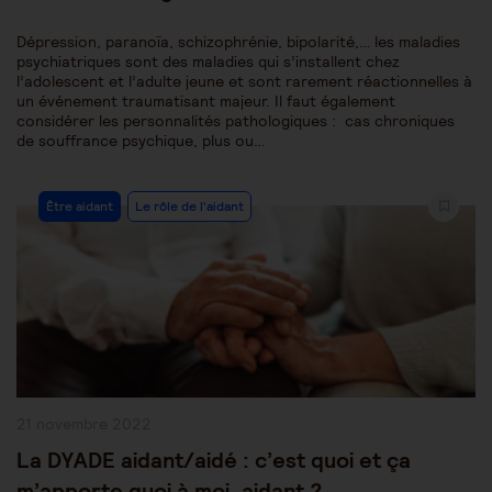
Dépression, paranoïa, schizophrénie, bipolarité,… les maladies
psychiatriques sont des maladies qui s’installent chez
l’adolescent et l’adulte jeune et sont rarement réactionnelles à
un événement traumatisant majeur. Il faut également
considérer les personnalités pathologiques : cas chroniques
de souffrance psychique, plus ou…
Post
Être aidant
Le rôle de l'aidant
Category:
Publication
21 novembre 2022
publiée :
La DYADE aidant/aidé : c’est quoi et ça
m’apporte quoi à moi, aidant ?