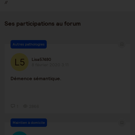
//
Ses participations au forum
Autres pathologies
Lisa57480
8 février 2020 3:11
Démence sémantique.
1
2866
Maintien à domicile