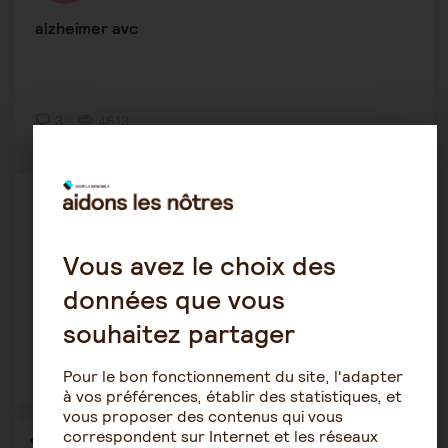
alzheimer avc
3
4613
Maintien à domicile
Majo17
3 décembre 2019 7:34
Vous avez le choix des
alzheimer apa diabète
données que vous
souhaitez partager
Pour le bon fonctionnement du site, l'adapter
2
1589
à vos préférences, établir des statistiques, et
vous proposer des contenus qui vous
correspondent sur Internet et les réseaux
1
…
32
33
34
35
36