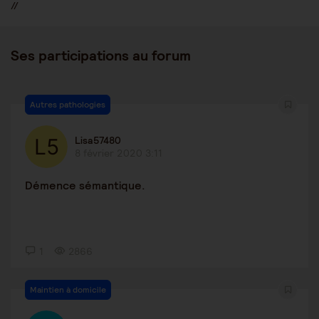
//
Ses participations au forum
Autres pathologies
Lisa57480
8 février 2020 3:11
Démence sémantique.
1
2866
Maintien à domicile