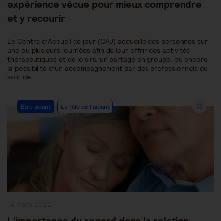
expérience vécue pour mieux comprendre
et y recourir
Le Centre d’Accueil de jour (CAJ) accueille des personnes sur
une ou plusieurs journées afin de leur offrir des activités
thérapeutiques et de loisirs, un partage en groupe, ou encore
la possibilité d’un accompagnement par des professionnels du
soin de…
Post
Être aidant
Le rôle de l'aidant
Category:
Publication
14 mars 2022
publiée :
L’importance du regard dans la relation