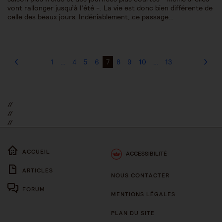
vont rallonger jusqu’à l’été -. La vie est donc bien différente de
celle des beaux jours. Indéniablement, ce passage…
1
…
4
5
6
7
8
9
10
…
13
//
//
//
ACCUEIL
ACCESSIBILITÉ
ARTICLES
NOUS CONTACTER
FORUM
MENTIONS LÉGALES
PLAN DU SITE