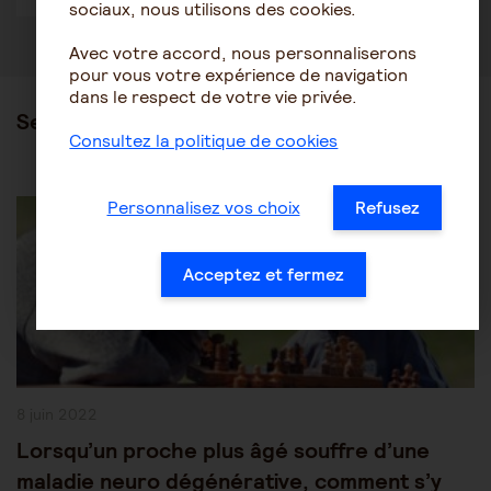
sociaux, nous utilisons des cookies.
Avec votre accord, nous personnaliserons
pour vous votre expérience de navigation
dans le respect de votre vie privée.
Ses articles
Consultez la politique de cookies
Post
Les pathologies du vieillissement
Alzheimer
Personnalisez vos choix
Refusez
Category:
Acceptez et fermez
Publication
8 juin 2022
publiée :
Lorsqu’un proche plus âgé souffre d’une
maladie neuro dégénérative, comment s’y