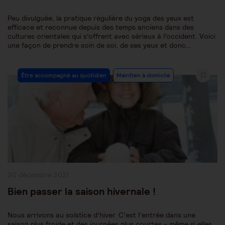
Peu divulguée, la pratique régulière du yoga des yeux est
efficace et reconnue depuis des temps anciens dans des
cultures orientales qui s’offrent avec sérieux à l’occident. Voici
une façon de prendre soin de soi, de ses yeux et donc…
Post
Être accompagné au quotidien
Maintien à domicile
Category:
Publication
20 décembre 2021
publiée :
Bien passer la saison hivernale !
Nous arrivons au solstice d’hiver. C’est l’entrée dans une
saison plus froide et des journées plus courtes - même si elles