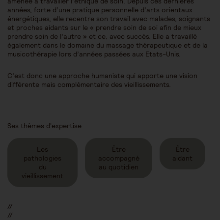
amenée à travailler l’éthique de soin. Depuis ces dernières
années, forte d’une pratique personnelle d’arts orientaux
énergétiques, elle recentre son travail avec malades, soignants
et proches aidants sur le « prendre soin de soi afin de mieux
prendre soin de l’autre » et ce, avec succès. Elle a travaillé
également dans le domaine du massage thérapeutique et de la
musicothérapie lors d’années passées aux Etats-Unis.
C’est donc une approche humaniste qui apporte une vision
différente mais complémentaire des vieillissements.
Ses thèmes d'expertise
Les
Être
Être
pathologies
accompagné
aidant
du
au quotidien
vieillissement
//
//