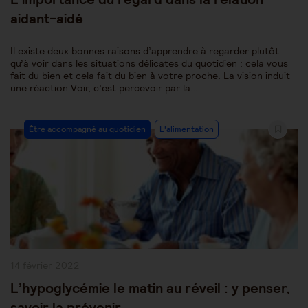
aidant-aidé
Il existe deux bonnes raisons d’apprendre à regarder plutôt
qu’à voir dans les situations délicates du quotidien : cela vous
fait du bien et cela fait du bien à votre proche. La vision induit
une réaction Voir, c’est percevoir par la…
Post
Être accompagné au quotidien
L'alimentation
Category:
Publication
14 février 2022
publiée :
L’hypoglycémie le matin au réveil : y penser,
savoir la prévenir