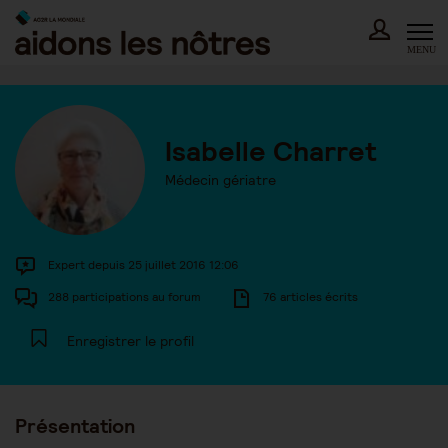
Skip
to
content
MENU
Isabelle Charret
Médecin gériatre
Expert depuis 25 juillet 2016 12:06
288 participations au forum
76 articles écrits
Enregistrer le profil
Présentation