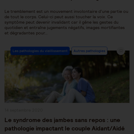
Le tremblement est un mouvement involontaire d’une partie ou
de tout le corps. Celui-ci peut aussi toucher la voix. Ce
symptôme peut devenir invalidant car il gêne les gestes du
quotidien et entraîne jugements négatifs, images mortifiantes
et dégradantes pour…
Post
Les pathologies du vieillissement
Autres pathologies
Category:
Publication
14 septembre 2020
publiée :
Le syndrome des jambes sans repos : une
pathologie impactant le couple Aidant/Aidé