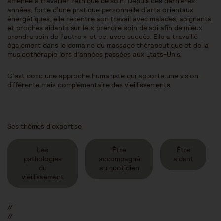
amenée à travailler l’éthique de soin. Depuis ces dernières
années, forte d’une pratique personnelle d’arts orientaux
énergétiques, elle recentre son travail avec malades, soignants
et proches aidants sur le « prendre soin de soi afin de mieux
prendre soin de l’autre » et ce, avec succès. Elle a travaillé
également dans le domaine du massage thérapeutique et de la
musicothérapie lors d’années passées aux Etats-Unis.
C’est donc une approche humaniste qui apporte une vision
différente mais complémentaire des vieillissements.
Ses thèmes d'expertise
Les
Être
Être
pathologies
accompagné
aidant
du
au quotidien
vieillissement
//
//