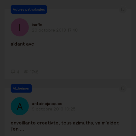
Autres pathologies
isaflo
20 octobre 2019 17:40
aidant avc
4
1748
Alzheimer
antoinejacques
9 octobre 2019 10:25
enveillante creativte, tous azimuths, va m'aider,
j'en ...