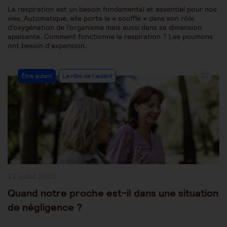
La respiration est un besoin fondamental et essentiel pour nos
vies. Automatique, elle porte le « souffle » dans son rôle
d’oxygénation de l’organisme mais aussi dans sa dimension
apaisante. Comment fonctionne la respiration ? Les poumons
ont besoin d’expansion…
Post
Être aidant
Le rôle de l'aidant
Category:
Publication
22 juillet 2020
publiée :
Quand notre proche est-il dans une situation
de négligence ?