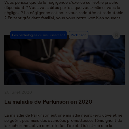
Vous pensez que de la négligence s’exerce sur votre proche
dépendant ? Vous vous dites parfois que vous-même, vous le
négligez ? La négligence est pour vous redoutée et redoutable
? En tant qu’aidant familial, vous vous retrouvez bien souvent…
Post
Les pathologies du vieillissement
Parkinson
Category:
Publication
20 juillet 2020
publiée :
La maladie de Parkinson en 2020
La maladie de Parkinson est une maladie neuro-évolutive et ne
se guérit pas, mais des avancées prometteuses témoignent de
la recherche active dont elle fait l’objet. Qu’est-ce que la