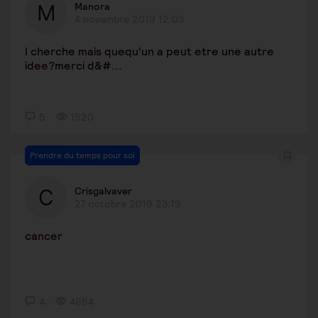
Manora
4 novembre 2019 12:03
l cherche mais quequ'un a peut etre une autre
idee?merci d&#...
5
1520
Prendre du temps pour soi
Crisgalvaver
27 octobre 2019 23:19
cancer
4
4664