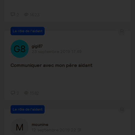
2
1623
Le rôle de l'aidant
gigi87
23 septembre 2019 17:49
Communiquer avec mon père aidant
2
1582
Le rôle de l'aidant
mounine
12 septembre 2019 22:31