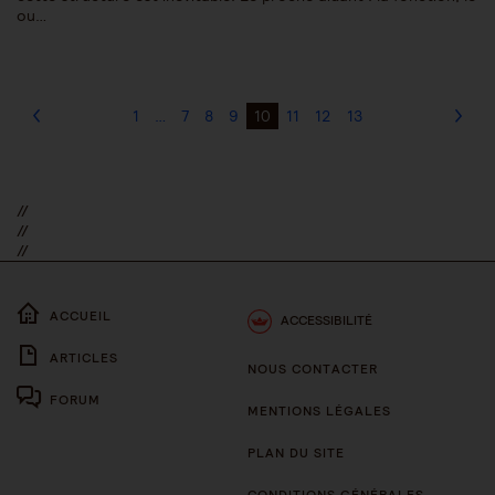
ou…
1
…
7
8
9
10
11
12
13
//
//
//
ACCUEIL
ACCESSIBILITÉ
ARTICLES
NOUS CONTACTER
FORUM
MENTIONS LÉGALES
PLAN DU SITE
CONDITIONS GÉNÉRALES