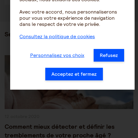
Avec votre accord, nous personnaliserons
pour vous votre expérience de navigation
dans le respect de votre vie privée.
Ses articles
Consultez la politique de cookies
Post
Personnalisez vos choix
Refusez
Les pathologies du vieillissement
Autres pathologies
Category:
Acceptez et fermez
Publication
12 octobre 2020
publiée :
Comment mieux détecter et définir les
tremblements de votre proche âgé ?