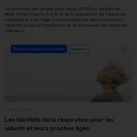
Le syndrome des jambes sans repos (SJSR) ou maladie de
Willis-Ekbom touche 5 à 10 % de la population. Sa fréquence
augmentant avec l’âge, il se manifeste par des mouvements
répétitifs à type d’impatiences et de secousses des membres
inférieurs…
Post
Être accompagné au quotidien
Les soins
Category:
Publication
10 août 2020
publiée :
Les bienfaits de la respiration pour les
aidants et leurs proches âgés