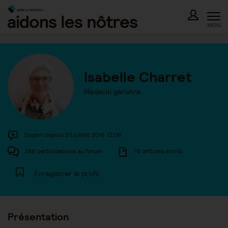
Skip
to
content
MENU
Isabelle Charret
Médecin gériatre
Expert depuis 25 juillet 2016 12:06
288 participations au forum
76 articles écrits
Enregistrer le profil
Présentation