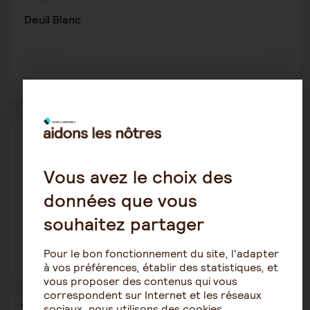
Deuil Blanc
10
4567
Alzheimer
Manora
4 septembre 2019 18:12
Vous avez le choix des
données que vous
entre demence mixte neurodegeneratrice et
cardio vasculaire et al...
souhaitez partager
Pour le bon fonctionnement du site, l'adapter
13
8117
à vos préférences, établir des statistiques, et
vous proposer des contenus qui vous
correspondent sur Internet et les réseaux
1
…
33
34
35
36
sociaux, nous utilisons des cookies.