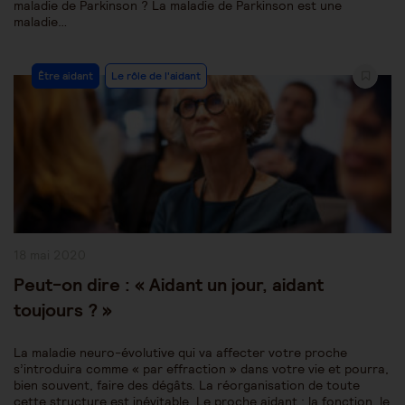
maladie de Parkinson ? La maladie de Parkinson est une
maladie…
Post
Être aidant
Le rôle de l'aidant
Category:
Publication
18 mai 2020
publiée :
Peut-on dire : « Aidant un jour, aidant
toujours ? »
La maladie neuro-évolutive qui va affecter votre proche
s’introduira comme « par effraction » dans votre vie et pourra,
bien souvent, faire des dégâts. La réorganisation de toute
cette structure est inévitable. Le proche aidant : la fonction, le