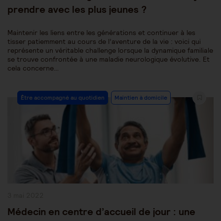
prendre avec les plus jeunes ?
Maintenir les liens entre les générations et continuer à les
tisser patiemment au cours de l’aventure de la vie : voici qui
représente un véritable challenge lorsque la dynamique familiale
se trouve confrontée à une maladie neurologique évolutive. Et
cela concerne…
Post
Être accompagné au quotidien
Maintien à domicile
Category:
Publication
3 mai 2022
publiée :
Médecin en centre d’accueil de jour : une