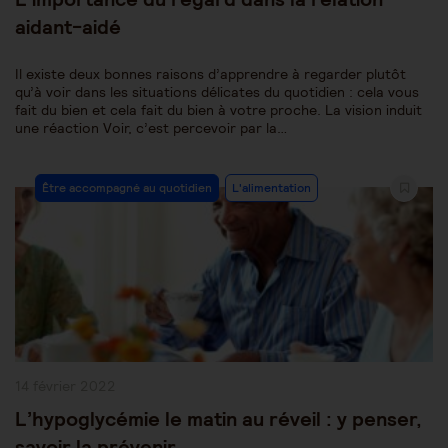
aidant-aidé
Il existe deux bonnes raisons d’apprendre à regarder plutôt
qu’à voir dans les situations délicates du quotidien : cela vous
fait du bien et cela fait du bien à votre proche. La vision induit
une réaction Voir, c’est percevoir par la…
Post
Être accompagné au quotidien
L'alimentation
Category:
Publication
14 février 2022
publiée :
L’hypoglycémie le matin au réveil : y penser,
savoir la prévenir