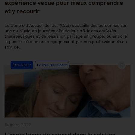
expérience vécue pour mieux comprendre
et y recourir
Le Centre d’Accueil de jour (CAJ) accueille des personnes sur
une ou plusieurs journées afin de leur offrir des activités
thérapeutiques et de loisirs, un partage en groupe, ou encore
la possibilité d’un accompagnement par des professionnels du
soin de…
Post
Être aidant
Le rôle de l'aidant
Category:
Publication
14 mars 2022
publiée :
L’importance du regard dans la relation