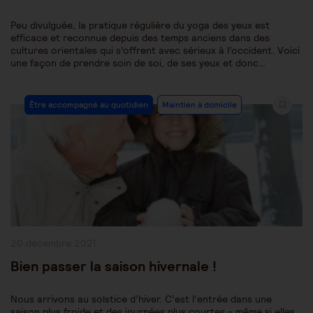
Peu divulguée, la pratique régulière du yoga des yeux est
efficace et reconnue depuis des temps anciens dans des
cultures orientales qui s’offrent avec sérieux à l’occident. Voici
une façon de prendre soin de soi, de ses yeux et donc…
Post
Être accompagné au quotidien
Maintien à domicile
Category:
Publication
20 décembre 2021
publiée :
Bien passer la saison hivernale !
Nous arrivons au solstice d’hiver. C’est l’entrée dans une
saison plus froide et des journées plus courtes - même si elles