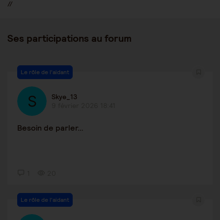
//
Ses participations au forum
Le rôle de l'aidant
Skye_13
9 février 2026 18:41
Besoin de parler…
1
20
Le rôle de l'aidant