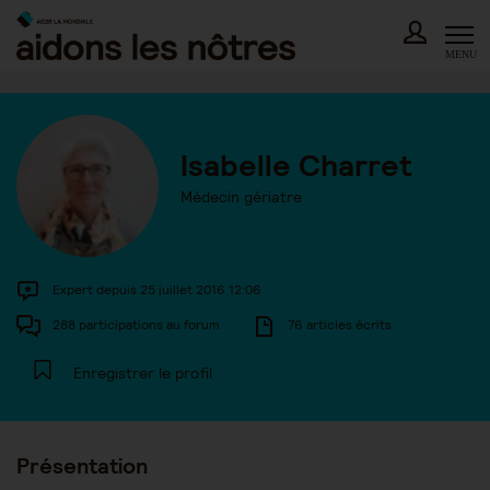
Skip
to
content
MENU
Isabelle Charret
Médecin gériatre
Expert depuis 25 juillet 2016 12:06
288 participations au forum
76 articles écrits
Enregistrer le profil
Présentation