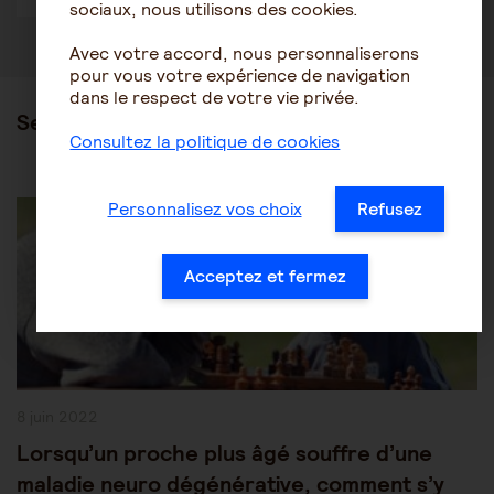
sociaux, nous utilisons des cookies.
Avec votre accord, nous personnaliserons
pour vous votre expérience de navigation
dans le respect de votre vie privée.
Ses articles
Consultez la politique de cookies
Post
Les pathologies du vieillissement
Alzheimer
Personnalisez vos choix
Refusez
Category:
Acceptez et fermez
Publication
8 juin 2022
publiée :
Lorsqu’un proche plus âgé souffre d’une
maladie neuro dégénérative, comment s’y