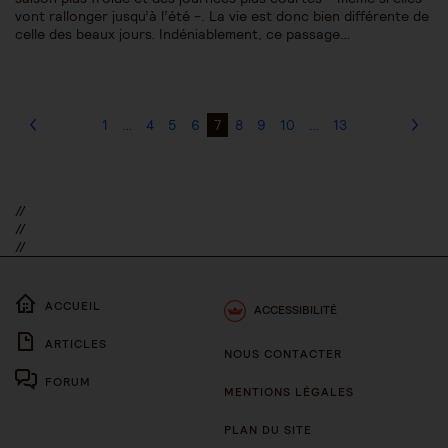
vont rallonger jusqu’à l’été -. La vie est donc bien différente de
celle des beaux jours. Indéniablement, ce passage…
1
…
4
5
6
7
8
9
10
…
13
//
//
//
ACCUEIL
ACCESSIBILITÉ
ARTICLES
NOUS CONTACTER
FORUM
MENTIONS LÉGALES
PLAN DU SITE