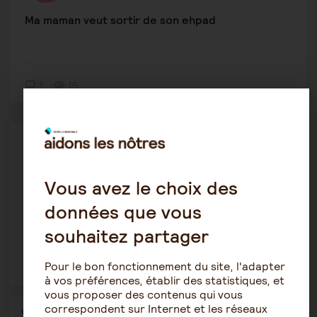
Ma maman veut sortir de son ehpad
1
15
Prendre du temps pour soi
alain
18 décembre 2025 20:11
Vous avez le choix des
Comment se retrouver après avoir été aidant ?
données que vous
souhaitez partager
Pour le bon fonctionnement du site, l'adapter
2
23
à vos préférences, établir des statistiques, et
vous proposer des contenus qui vous
correspondent sur Internet et les réseaux
1
2
3
4
5
6
7
…
36