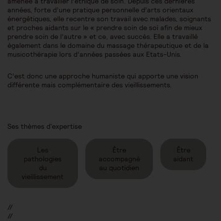
amenée à travailler l’éthique de soin. Depuis ces dernières
années, forte d’une pratique personnelle d’arts orientaux
énergétiques, elle recentre son travail avec malades, soignants
et proches aidants sur le « prendre soin de soi afin de mieux
prendre soin de l’autre » et ce, avec succès. Elle a travaillé
également dans le domaine du massage thérapeutique et de la
musicothérapie lors d’années passées aux Etats-Unis.
C’est donc une approche humaniste qui apporte une vision
différente mais complémentaire des vieillissements.
Ses thèmes d'expertise
Les
Être
Être
pathologies
accompagné
aidant
du
au quotidien
vieillissement
//
//