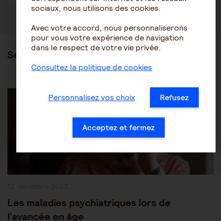
sociaux, nous utilisons des cookies.
Avec votre accord, nous personnaliserons
pour vous votre expérience de navigation
dans le respect de votre vie privée.
Ses articles
Consultez la politique de cookies
Post
Les pathologies du vieillissement
Autres pathologies
Category:
Personnalisez vos choix
Refusez
Acceptez et fermez
Publication
12 décembre 2022
publiée :
Les maladies psychiatriques lors de
l’avancée en âge