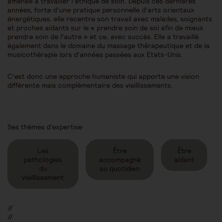
amenée à travailler l’éthique de soin. Depuis ces dernières
années, forte d’une pratique personnelle d’arts orientaux
énergétiques, elle recentre son travail avec malades, soignants
et proches aidants sur le « prendre soin de soi afin de mieux
prendre soin de l’autre » et ce, avec succès. Elle a travaillé
également dans le domaine du massage thérapeutique et de la
musicothérapie lors d’années passées aux Etats-Unis.
C’est donc une approche humaniste qui apporte une vision
différente mais complémentaire des vieillissements.
Ses thèmes d'expertise
Les
Être
Être
pathologies
accompagné
aidant
du
au quotidien
vieillissement
//
//