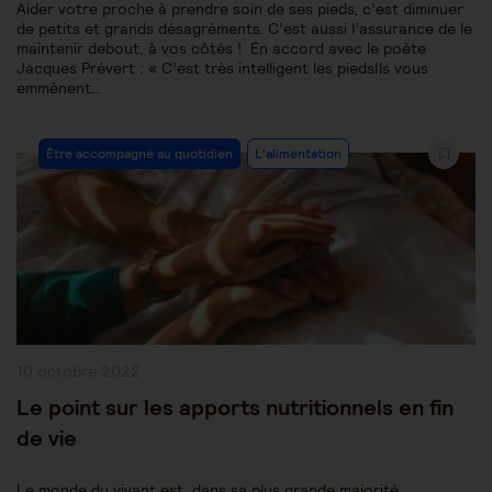
Aider votre proche à prendre soin de ses pieds, c’est diminuer
de petits et grands désagréments. C’est aussi l’assurance de le
maintenir debout, à vos côtés ! En accord avec le poète
Jacques Prévert : « C’est très intelligent les piedsIls vous
emmènent…
Post
Être accompagné au quotidien
L'alimentation
Category:
Publication
10 octobre 2022
publiée :
Le point sur les apports nutritionnels en fin
de vie
Le monde du vivant est, dans sa plus grande majorité,