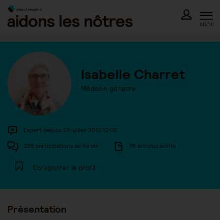
Skip
to
content
MENU
Isabelle Charret
Médecin gériatre
Expert depuis 25 juillet 2016 12:06
288 participations au forum
76 articles écrits
Enregistrer le profil
Présentation