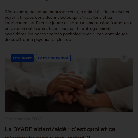
Dépression, paranoïa, schizophrénie, bipolarité,… les maladies
psychiatriques sont des maladies qui s’installent chez
l’adolescent et l’adulte jeune et sont rarement réactionnelles à
un événement traumatisant majeur. Il faut également
considérer les personnalités pathologiques : cas chroniques
de souffrance psychique, plus ou…
Post
Être aidant
Le rôle de l'aidant
Category:
Publication
21 novembre 2022
publiée :
La DYADE aidant/aidé : c’est quoi et ça
m’apporte quoi à moi, aidant ?