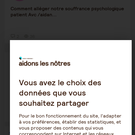
Comment alléger notre souffrance psychologique
patient Avc /aidan...
2
36
Le rôle de l'aidant
Isabelle K
6 octobre 2025 9:33
Vous avez le choix des
Comment supporter de voir sa maman malade,
données que vous
comment l'aider au mie...
souhaitez partager
10
3213
Pour le bon fonctionnement du site, l'adapter
à vos préférences, établir des statistiques, et
vous proposer des contenus qui vous
1
…
3
4
5
6
7
8
9
…
36
correspondent sur Internet et les réseaux