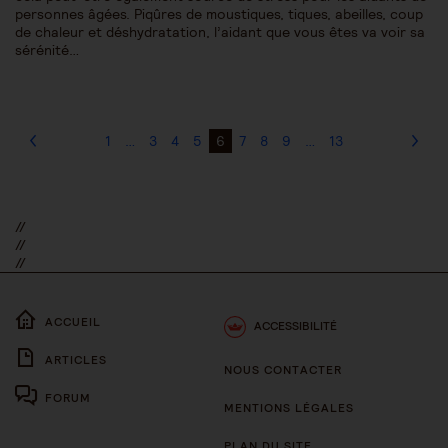
personnes âgées. Piqûres de moustiques, tiques, abeilles, coup
de chaleur et déshydratation, l’aidant que vous êtes va voir sa
sérénité…
1
…
3
4
5
6
7
8
9
…
13
//
//
//
ACCUEIL
ACCESSIBILITÉ
ARTICLES
NOUS CONTACTER
FORUM
MENTIONS LÉGALES
PLAN DU SITE