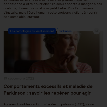
conditionné à être nourricier : l’oiseau apporte à manger à ses
oisillons, l’humain nourrit son petit bébé. Puis l’autonomie
s’installe, mais l’être humain reste toujours vigilant à nourrir
son semblable, surtout…
Post
Les pathologies du vieillissement
Parkinson
Category:
Publication
19 septembre 2022
publiée :
Comportements excessifs et maladie de
Parkinson : savoir les repérer pour agir
Appelés Troubles du Contrôle des Impulsions (TCI*), ils se