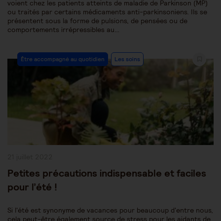
voient chez les patients atteints de maladie de Parkinson (MP)
ou traités par certains médicaments anti-parkinsoniens. Ils se
présentent sous la forme de pulsions, de pensées ou de
comportements irrépressibles au…
Post
Être accompagné au quotidien
Les soins
Category:
Publication
21 juillet 2022
publiée :
Petites précautions indispensable et faciles
pour l’été !
Si l'été est synonyme de vacances pour beaucoup d'entre nous,
cela peut-être également source de stress pour les aidants de