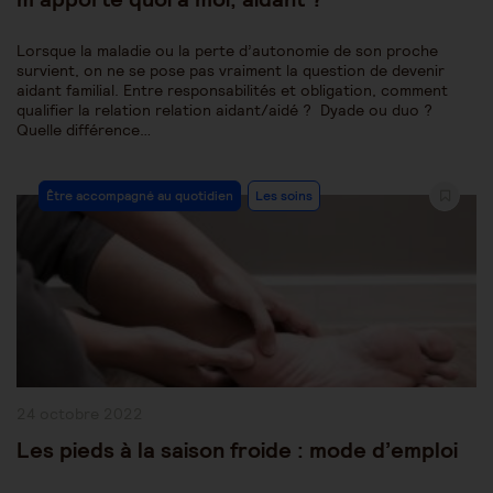
Lorsque la maladie ou la perte d’autonomie de son proche
survient, on ne se pose pas vraiment la question de devenir
aidant familial. Entre responsabilités et obligation, comment
qualifier la relation relation aidant/aidé ? Dyade ou duo ?
Quelle différence…
Post
Être accompagné au quotidien
Les soins
Category:
Publication
24 octobre 2022
publiée :
Les pieds à la saison froide : mode d’emploi