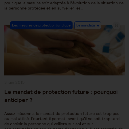
pour que la mesure soit adaptée à l’évolution de la situation de
la personne protégée et en surveiller les…
Post
Les mesures de protection juridique
Le mandataire
Category:
Publication
3 juin 2015
publiée :
Le mandat de protection future : pourquoi
anticiper ?
Assez méconnu, le mandat de protection future est trop peu
ou mal utilisé. Pourtant il permet, avant qu'il ne soit trop tard,
de choisir la personne qui veillera sur soi et sur