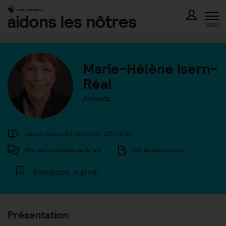
Skip
to
content
MENU
Marie-Hélène Isern-
Réal
Avocate
Expert depuis 20 décembre 2011 18:00
452 participations au forum
130 articles écrits
Enregistrer le profil
Présentation