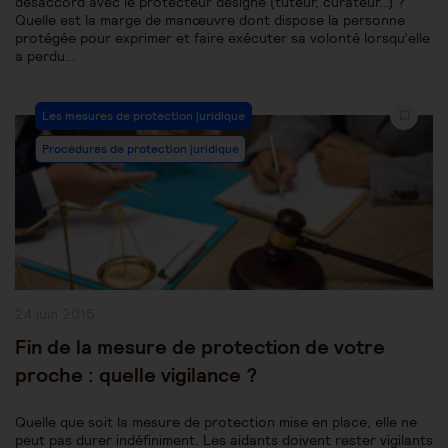
désaccord avec le protecteur désigné (tuteur, curateur…) ?
Quelle est la marge de manœuvre dont dispose la personne
protégée pour exprimer et faire exécuter sa volonté lorsqu’elle
a perdu…
Post
Les mesures de protection juridique
Category:
Procédures de protection juridique
Publication
24 juin 2015
publiée :
Fin de la mesure de protection de votre
proche : quelle vigilance ?
Quelle que soit la mesure de protection mise en place, elle ne
peut pas durer indéfiniment. Les aidants doivent rester vigilants