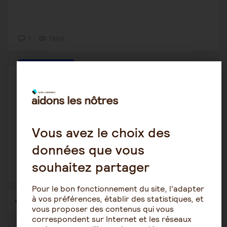
1
1866
Le rôle de l'aidant
Doremie
13 janvier 2022 23:32
aidants aidé information
Vous avez le choix des
données que vous
souhaitez partager
2
1678
Pour le bon fonctionnement du site, l'adapter
à vos préférences, établir des statistiques, et
1
…
34
35
36
37
38
39
40
…
57
vous proposer des contenus qui vous
correspondent sur Internet et les réseaux