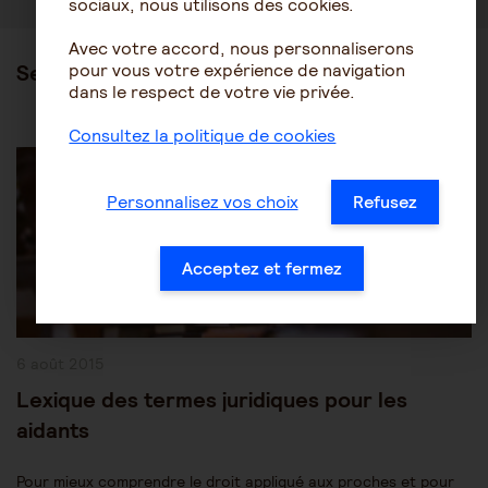
sociaux, nous utilisons des cookies.
Avec votre accord, nous personnaliserons
pour vous votre expérience de navigation
Ses articles
dans le respect de votre vie privée.
Consultez la politique de cookies
Post
Les mesures de protection juridique
Category:
Protection des personnes âgées
Personnalisez vos choix
Refusez
Acceptez et fermez
Publication
6 août 2015
publiée :
Lexique des termes juridiques pour les
aidants
Pour mieux comprendre le droit appliqué aux proches et pour