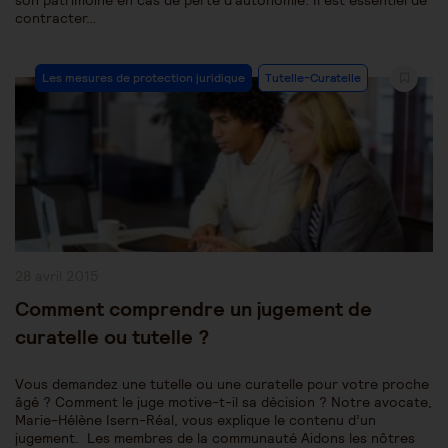
son patrimoine en cas de perte d'autonomie. Il est essentiel de
contracter…
Post
Les mesures de protection juridique
Tutelle-Curatelle
Category:
Publication
28 avril 2015
publiée :
Comment comprendre un jugement de
curatelle ou tutelle ?
Vous demandez une tutelle ou une curatelle pour votre proche
âgé ? Comment le juge motive-t-il sa décision ? Notre avocate,
Marie-Hélène Isern-Réal, vous explique le contenu d’un
jugement. Les membres de la communauté Aidons les nôtres