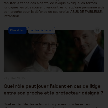
faciliter la tâche des aidants, ce lexique explique les termes
juridiques les plus souvent rencontrés lorsqu’une personne aide
son proche pour la défense de ses droits. ABUS DE FAIBLESSE :
infraction…
Post
Être aidant
Le rôle de l'aidant
Category:
Publication
21 juillet 2015
publiée :
Quel rôle peut jouer l’aidant en cas de litige
entre son proche et le protecteur désigné ?
Quel est le rôle des aidants lorsque leur proche est en