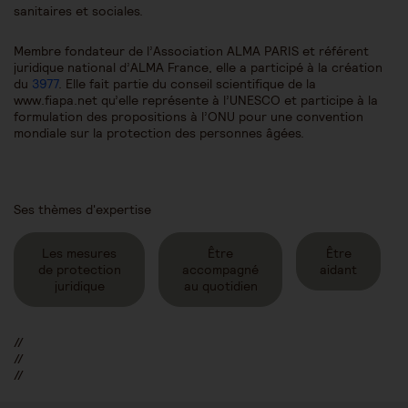
sanitaires et sociales.
Membre fondateur de l’Association ALMA PARIS et référent
juridique national d’ALMA France, elle a participé à la création
du
3977
. Elle fait partie du conseil scientifique de la
www.fiapa.net qu’elle représente à l’UNESCO et participe à la
formulation des propositions à l’ONU pour une convention
mondiale sur la protection des personnes âgées.
Ses thèmes d'expertise
Les mesures
Être
Être
de protection
accompagné
aidant
juridique
au quotidien
//
//
//