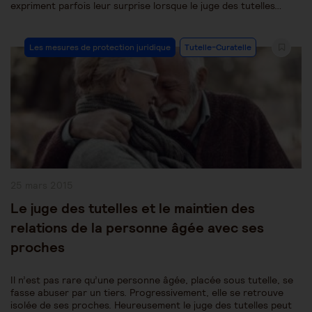
expriment parfois leur surprise lorsque le juge des tutelles…
Post
Les mesures de protection juridique
Tutelle-Curatelle
Category:
Publication
25 mars 2015
publiée :
Le juge des tutelles et le maintien des
relations de la personne âgée avec ses
proches
Il n’est pas rare qu’une personne âgée, placée sous tutelle, se
fasse abuser par un tiers. Progressivement, elle se retrouve
isolée de ses proches. Heureusement le juge des tutelles peut