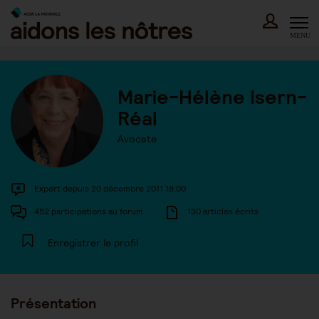
Skip
to
content
MENU
Marie-Hélène Isern-
Réal
Avocate
Expert depuis 20 décembre 2011 18:00
452 participations au forum
130 articles écrits
Enregistrer le profil
Présentation