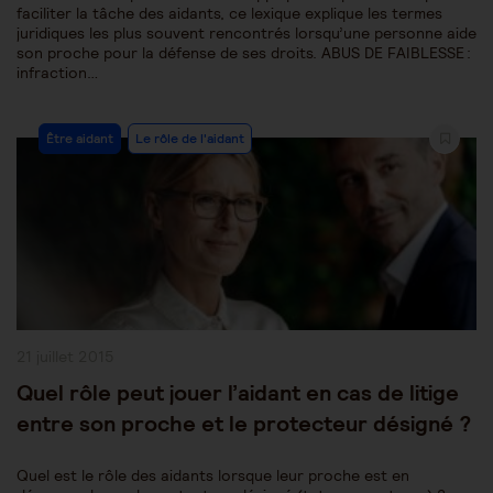
faciliter la tâche des aidants, ce lexique explique les termes
juridiques les plus souvent rencontrés lorsqu’une personne aide
son proche pour la défense de ses droits. ABUS DE FAIBLESSE :
infraction…
Post
Être aidant
Le rôle de l'aidant
Category:
Publication
21 juillet 2015
publiée :
Quel rôle peut jouer l’aidant en cas de litige
entre son proche et le protecteur désigné ?
Quel est le rôle des aidants lorsque leur proche est en