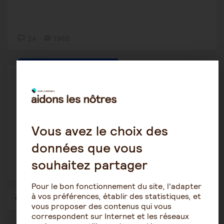
24
1965
La vie en établissement spécialisé
v1a
23 novembre 2021 15:42
Entrée en EHPAD sans contrat de séjour
Vous avez le choix des
données que vous
souhaitez partager
10
3271
Pour le bon fonctionnement du site, l'adapter
à vos préférences, établir des statistiques, et
1
…
35
36
37
38
39
40
41
…
57
vous proposer des contenus qui vous
correspondent sur Internet et les réseaux