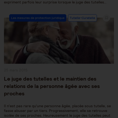
expriment parfois leur surprise lorsque le juge des tutelles…
Post
Les mesures de protection juridique
Tutelle-Curatelle
Category:
Publication
25 mars 2015
publiée :
Le juge des tutelles et le maintien des
relations de la personne âgée avec ses
proches
Il n’est pas rare qu’une personne âgée, placée sous tutelle, se
fasse abuser par un tiers. Progressivement, elle se retrouve
isolée de ses proches. Heureusement le juge des tutelles peut