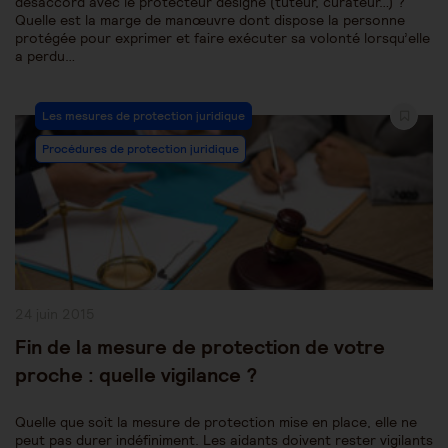
désaccord avec le protecteur désigné (tuteur, curateur…) ?
Quelle est la marge de manœuvre dont dispose la personne
protégée pour exprimer et faire exécuter sa volonté lorsqu’elle
a perdu…
Post
Les mesures de protection juridique
Category:
Procédures de protection juridique
Publication
24 juin 2015
publiée :
Fin de la mesure de protection de votre
proche : quelle vigilance ?
Quelle que soit la mesure de protection mise en place, elle ne
peut pas durer indéfiniment. Les aidants doivent rester vigilants