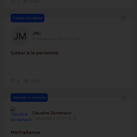
1
2492
Tutelle-Curatelle
JMC
3 décembre 2021 22:04
tuteur à la personne
4
1899
Maintien à domicile
Claudine Domenech
1 décembre 2021 16:47
Maltraitance