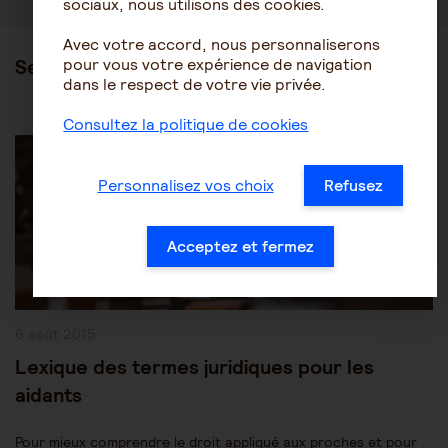
sociaux, nous utilisons des cookies.
Avec votre accord, nous personnaliserons
pour vous votre expérience de navigation
Ses articles
dans le respect de votre vie privée.
Consultez la politique de cookies
Post
Les mesures de protection juridique
Category:
Protection des personnes âgées
Personnalisez vos choix
Refusez
Acceptez et fermez
Publication
6 août 2015
publiée :
Lexique des termes juridiques pour les
aidants
Pour mieux comprendre le droit appliqué aux proches et pour