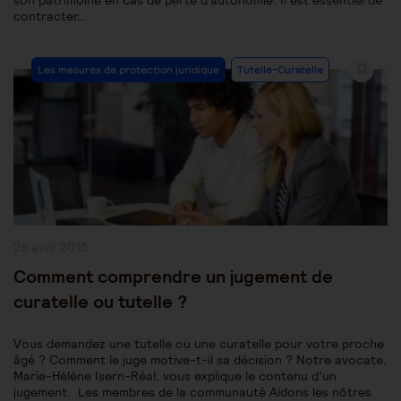
son patrimoine en cas de perte d'autonomie. Il est essentiel de
contracter…
Post
Les mesures de protection juridique
Tutelle-Curatelle
Category:
Publication
28 avril 2015
publiée :
Comment comprendre un jugement de
curatelle ou tutelle ?
Vous demandez une tutelle ou une curatelle pour votre proche
âgé ? Comment le juge motive-t-il sa décision ? Notre avocate,
Marie-Hélène Isern-Réal, vous explique le contenu d’un
jugement. Les membres de la communauté Aidons les nôtres