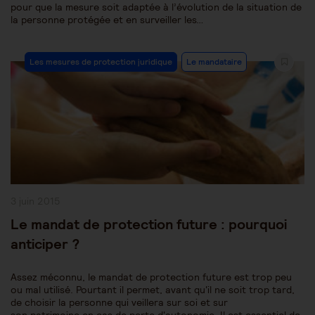
pour que la mesure soit adaptée à l’évolution de la situation de
la personne protégée et en surveiller les…
Post
Les mesures de protection juridique
Le mandataire
Category:
Publication
3 juin 2015
publiée :
Le mandat de protection future : pourquoi
anticiper ?
Assez méconnu, le mandat de protection future est trop peu
ou mal utilisé. Pourtant il permet, avant qu'il ne soit trop tard,
de choisir la personne qui veillera sur soi et sur