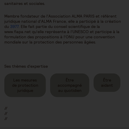
sanitaires et sociales.
Membre fondateur de l’Association ALMA PARIS et référent
juridique national d’ALMA France, elle a participé à la création
du
3977
. Elle fait partie du conseil scientifique de la
www.fiapa.net qu’elle représente à l’UNESCO et participe à la
formulation des propositions à l’ONU pour une convention
mondiale sur la protection des personnes âgées.
Ses thèmes d'expertise
Les mesures
Être
Être
de protection
accompagné
aidant
juridique
au quotidien
//
//
//