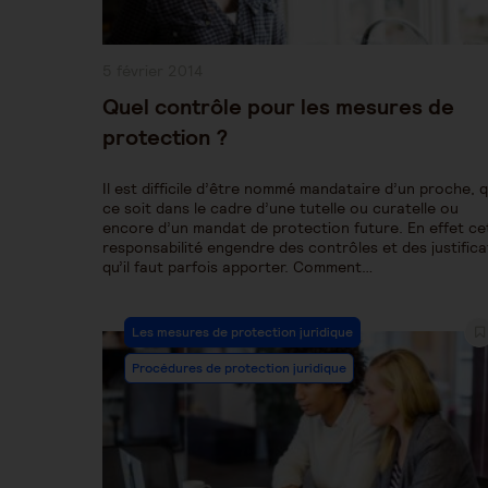
Publication
5 février 2014
publiée :
Quel contrôle pour les mesures de
protection ?
Il est difficile d’être nommé mandataire d’un proche, 
ce soit dans le cadre d’une tutelle ou curatelle ou
encore d’un mandat de protection future. En effet ce
responsabilité engendre des contrôles et des justifica
qu’il faut parfois apporter. Comment…
Post
Les mesures de protection juridique
Category:
Procédures de protection juridique