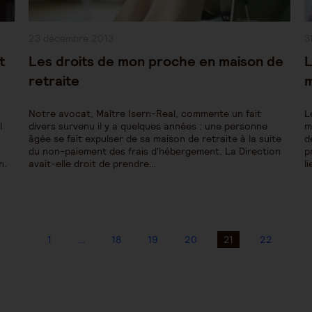
Publication
P
23 décembre 2013
3
publiée :
pu
t
Les droits de mon proche en maison de
L
retraite
m
Notre avocat, Maître Isern-Real, commente un fait
L
l
divers survenu il y a quelques années : une personne
m
âgée se fait expulser de sa maison de retraite à la suite
d
du non-paiement des frais d'hébergement. La Direction
p
n.
avait-elle droit de prendre…
l
1
…
18
19
20
21
22