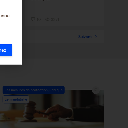
ience
10
3271
57
Suivant
mez
Post
Les mesures de protection juridique
Category:
Le mandataire