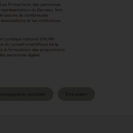
 Les Protections des personnes
 représentation du Barreau, lors
Elle assure de nombreuses
ssociations et les institutions
t juridique national d’ALMA
rtie du conseil scientifique de la
 à la formulation des propositions
 des personnes âgées.
ccompagné au quotidien
Être aidant