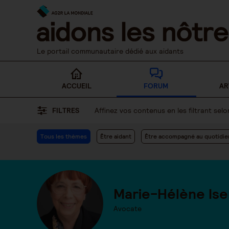
Skip
to
content
Le portail communautaire dédié aux aidants
ACCUEIL
FORUM
AR
FILTRES
Affinez vos contenus en les filtrant se
Tous les thèmes
Être aidant
Être accompagné au quotidie
Marie-Hélène Ise
Avocate