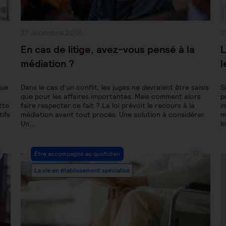
Publication
P
27 décembre 2013
2
publiée :
pu
En cas de litige, avez-vous pensé à la
L
médiation ?
l
que
Dans le cas d’un conflit, les juges ne devraient être saisis
S
que pour les affaires importantes. Mais comment alors
p
tte
faire respecter ce fait ? La loi prévoit le recours à la
i
tifs
médiation avant tout procès. Une solution à considérer.
m
Un…
l
Post
Être accompagné au quotidien
Category:
La vie en établissement spécialisé