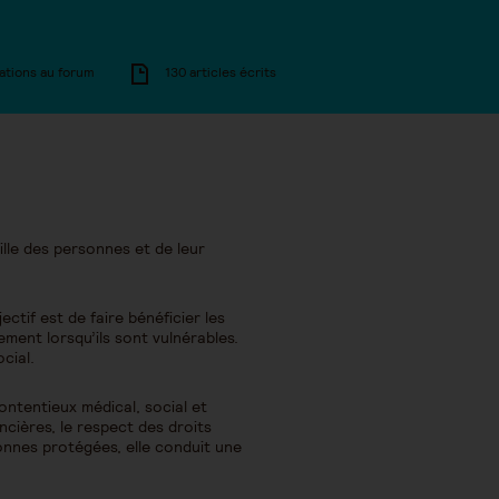
ations au forum
130 articles écrits
ille des personnes et de leur
tif est de faire bénéficier les
rement lorsqu’ils sont vulnérables.
cial.
contentieux médical, social et
ancières, le respect des droits
onnes protégées, elle conduit une