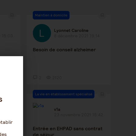
Maintien à domicile
Lyonnet Caroline
 15:03
8 décembre 2021 19:14
Besoin de conseil alzheimer
2
2120
La vie en établissement spécialisé
s
ch
v1a
16:47
23 novembre 2021 15:42
tablir
Entrée en EHPAD sans contrat
des
de séjour