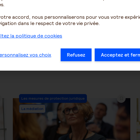
s.
votre accord, nous personnaliserons pour vous votre expér
1899
24
1965
igation dans le respect de votre vie privée.
tez la politique de cookies
…
35
36
37
38
39
40
41
…
ersonnalisez vos choix
Refusez
Acceptez et fer
Post
Les mesures de protection juridique
Category:
La médiation