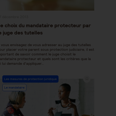
ublication
7 décembre 2013
bliée :
e choix du mandataire protecteur par
e juge des tutelles
i vous envisagez de vous adresser au juge des tutelles
our placer votre parent sous protection judiciaire, il est
mportant de savoir comment le juge choisit le
andataire protecteur et quels sont les critères que la
oi lui demande d’appliquer…
Post
Les mesures de protection juridique
Category:
Le mandataire