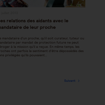
ublication
1 juillet 2013
bliée :
es relations des aidants avec le
andataire de leur proche
e mandataire d’un proche, qu’il soit curateur, tuteur ou
andataire par mandat de protection future ne peut
éroger à la mission qu’il a reçue. En même temps, les
roches ont parfois le sentiment d’être dépossédés des
iens privilégiés qu’ils pouvaient…
Suivant