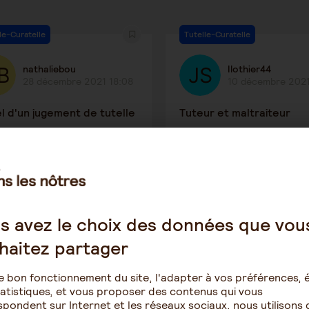
le-Curatelle
Tutelle-Curatelle
nathaliebou
Ilothier44
28 décembre 2021 18:08
10 décembre 2021
l d'un jugement de tutelle
Tuteur et maltraiteur
2680
1
1708
le-Curatelle
Maintien à domicile
s avez le choix des données que vou
haitez partager
JMC
Claudine Domene
3 décembre 2021 22:04
1 décembre 2021 
e bon fonctionnement du site, l'adapter à vos préférences, é
atistiques, et vous proposer des contenus qui vous
ur à la personne
Maltraitance
pondent sur Internet et les réseaux sociaux, nous utilisons 