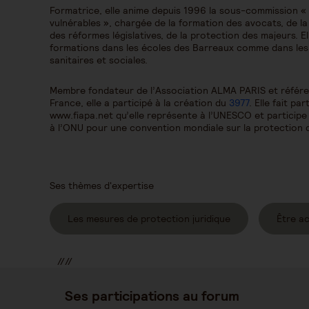
Formatrice, elle anime depuis 1996 la sous-commission «
vulnérables », chargée de la formation des avocats, de la
des réformes législatives, de la protection des majeurs. 
formations dans les écoles des Barreaux comme dans les a
sanitaires et sociales.
Membre fondateur de l’Association ALMA PARIS et référen
France, elle a participé à la création du
3977
. Elle fait pa
www.fiapa.net qu’elle représente à l’UNESCO et participe
à l’ONU pour une convention mondiale sur la protection
Ses thèmes d'expertise
Les mesures de protection juridique
Être a
//
//
//
Ses participations au forum