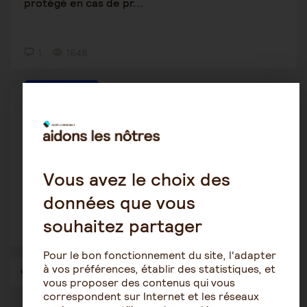
protégé en cas de pr...
1
1648
Tutelle-Curatelle
oynap
10 septembre 2021 18:39
Appel d’un jugement du Juge des tutelles,
Vous avez le choix des
comment faire concrètem...
données que vous
souhaitez partager
1
3887
Pour le bon fonctionnement du site, l'adapter
à vos préférences, établir des statistiques, et
1
…
36
37
38
39
40
41
42
…
57
vous proposer des contenus qui vous
correspondent sur Internet et les réseaux