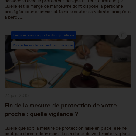
désaccord avec le protecteur désigné (tuteur, curateur…) ?
Quelle est la marge de manœuvre dont dispose la personne
protégée pour exprimer et faire exécuter sa volonté lorsqu’elle
a perdu…
Post
Les mesures de protection juridique
Category:
Procédures de protection juridique
Publication
24 juin 2015
publiée :
Fin de la mesure de protection de votre
proche : quelle vigilance ?
Quelle que soit la mesure de protection mise en place, elle ne
peut pas durer indéfiniment. Les aidants doivent rester vigilants