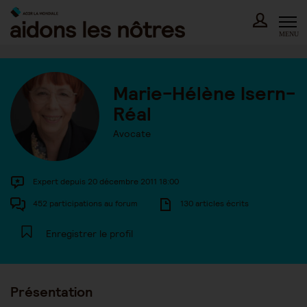
Skip
to
content
MENU
Marie-Hélène Isern-
Réal
Avocate
Expert depuis 20 décembre 2011 18:00
452 participations au forum
130 articles écrits
Enregistrer le profil
Présentation