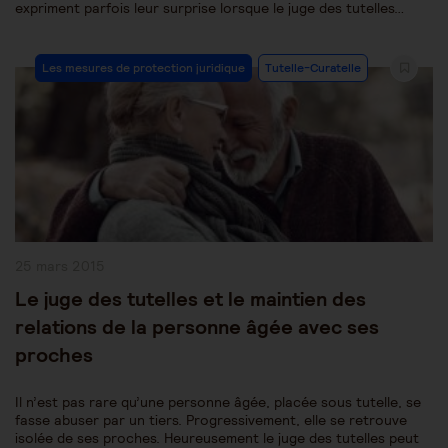
expriment parfois leur surprise lorsque le juge des tutelles…
Post
Les mesures de protection juridique
Tutelle-Curatelle
Category:
Publication
25 mars 2015
publiée :
Le juge des tutelles et le maintien des
relations de la personne âgée avec ses
proches
Il n’est pas rare qu’une personne âgée, placée sous tutelle, se
fasse abuser par un tiers. Progressivement, elle se retrouve
isolée de ses proches. Heureusement le juge des tutelles peut