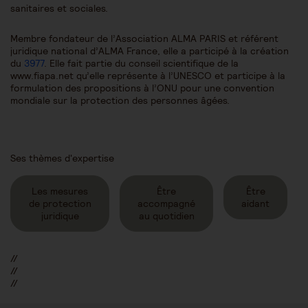
sanitaires et sociales.
Membre fondateur de l’Association ALMA PARIS et référent
juridique national d’ALMA France, elle a participé à la création
du
3977
. Elle fait partie du conseil scientifique de la
www.fiapa.net qu’elle représente à l’UNESCO et participe à la
formulation des propositions à l’ONU pour une convention
mondiale sur la protection des personnes âgées.
Ses thèmes d'expertise
Les mesures
Être
Être
de protection
accompagné
aidant
juridique
au quotidien
//
//
//