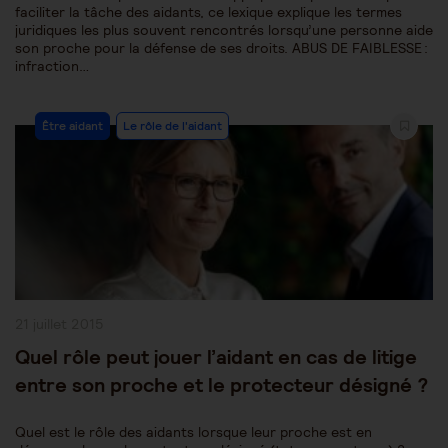
faciliter la tâche des aidants, ce lexique explique les termes
juridiques les plus souvent rencontrés lorsqu’une personne aide
son proche pour la défense de ses droits. ABUS DE FAIBLESSE :
infraction…
Post
Être aidant
Le rôle de l'aidant
Category:
Publication
21 juillet 2015
publiée :
Quel rôle peut jouer l’aidant en cas de litige
entre son proche et le protecteur désigné ?
Quel est le rôle des aidants lorsque leur proche est en