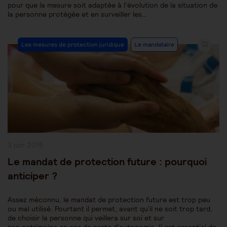
pour que la mesure soit adaptée à l’évolution de la situation de
la personne protégée et en surveiller les…
Post
Les mesures de protection juridique
Le mandataire
Category:
Publication
3 juin 2015
publiée :
Le mandat de protection future : pourquoi
anticiper ?
Assez méconnu, le mandat de protection future est trop peu
ou mal utilisé. Pourtant il permet, avant qu'il ne soit trop tard,
de choisir la personne qui veillera sur soi et sur