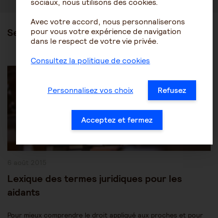
sociaux, nous utilisons des cookies.
Avec votre accord, nous personnaliserons
pour vous votre expérience de navigation
Ses articles
dans le respect de votre vie privée.
Consultez la politique de cookies
Post
Les mesures de protection juridique
Category:
Protection des personnes âgées
Personnalisez vos choix
Refusez
Acceptez et fermez
Publication
6 août 2015
publiée :
Lexique des termes juridiques pour les
aidants
Pour mieux comprendre le droit appliqué aux proches et pour