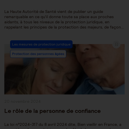
La Haute Autorité de Santé vient de publier un guide
remarquable en ce qu’il donne toute sa place aux proches
aidants, à tous les niveaux de la protection juridique, en
rappelant les principes de la protection des majeurs, de façon…
Post
Les mesures de protection juridique
Category:
Protection des personnes âgées
Publication
20 novembre 2024
publiée :
Le rôle de la personne de confiance
La loi n°2024-317 du 8 avril 2024 dite, Bien vieillir en France, a