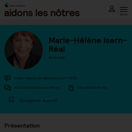
Skip
to
content
MENU
Marie-Hélène Isern-
Réal
Avocate
Expert depuis 20 décembre 2011 18:00
452 participations au forum
130 articles écrits
Enregistrer le profil
Présentation