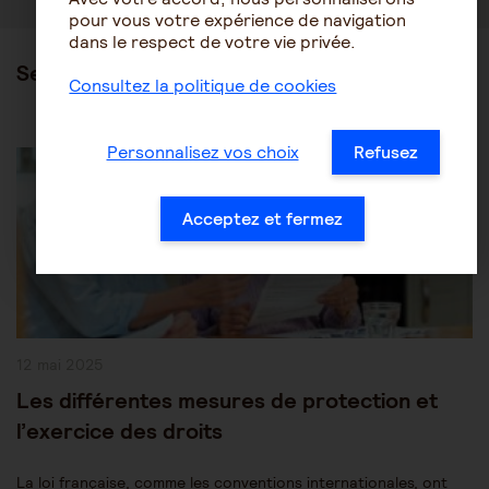
pour vous votre expérience de navigation
dans le respect de votre vie privée.
Ses articles
Consultez la politique de cookies
Post
Les mesures de protection juridique
Personnalisez vos choix
Refusez
Category:
Protection des personnes âgées
Acceptez et fermez
Publication
12 mai 2025
publiée :
Les différentes mesures de protection et
l’exercice des droits
La loi française, comme les conventions internationales, ont