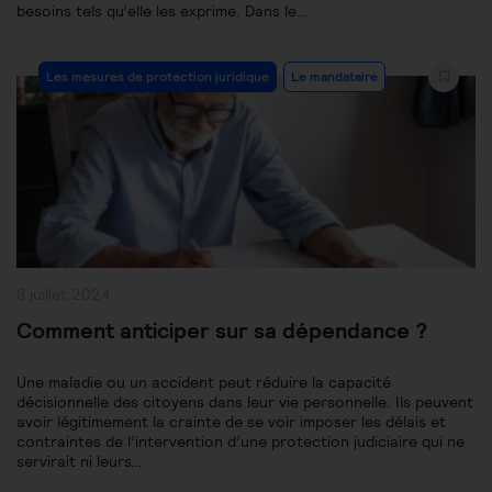
besoins tels qu’elle les exprime. Dans le…
Post
Les mesures de protection juridique
Le mandataire
Category:
Publication
8 juillet 2024
publiée :
Comment anticiper sur sa dépendance ?
Une maladie ou un accident peut réduire la capacité
décisionnelle des citoyens dans leur vie personnelle. Ils peuvent
avoir légitimement la crainte de se voir imposer les délais et
contraintes de l’intervention d’une protection judiciaire qui ne
servirait ni leurs…