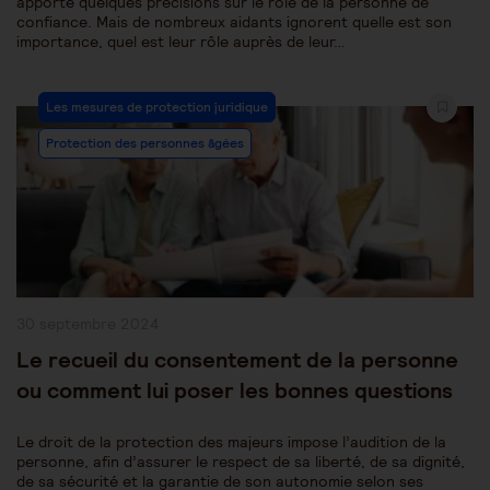
apporté quelques précisions sur le rôle de la personne de
confiance. Mais de nombreux aidants ignorent quelle est son
importance, quel est leur rôle auprès de leur…
Post
Les mesures de protection juridique
Category:
Protection des personnes âgées
Publication
30 septembre 2024
publiée :
Le recueil du consentement de la personne
ou comment lui poser les bonnes questions
Le droit de la protection des majeurs impose l’audition de la
personne, afin d’assurer le respect de sa liberté, de sa dignité,
de sa sécurité et la garantie de son autonomie selon ses