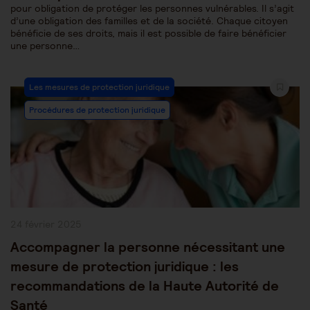
pour obligation de protéger les personnes vulnérables. Il s’agit
d’une obligation des familles et de la société. Chaque citoyen
bénéficie de ses droits, mais il est possible de faire bénéficier
une personne…
Post
Les mesures de protection juridique
Category:
Procédures de protection juridique
Publication
24 février 2025
publiée :
Accompagner la personne nécessitant une
mesure de protection juridique : les
recommandations de la Haute Autorité de
Santé