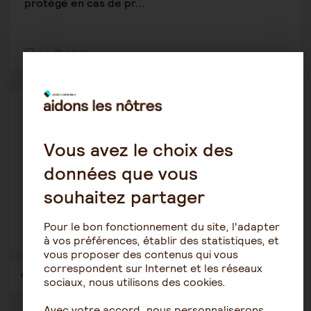
protégé en cas de pr...
1
1648
Tutelle-Curatelle
oynap
10 septembre 2021 18:39
Vous avez le choix des
données que vous
Appel d’un jugement du Juge des tutelles,
comment faire concrètem...
souhaitez partager
Pour le bon fonctionnement du site, l'adapter
1
3887
à vos préférences, établir des statistiques, et
vous proposer des contenus qui vous
correspondent sur Internet et les réseaux
1
…
36
37
38
39
40
41
42
…
57
sociaux, nous utilisons des cookies.
Avec votre accord, nous personnaliserons