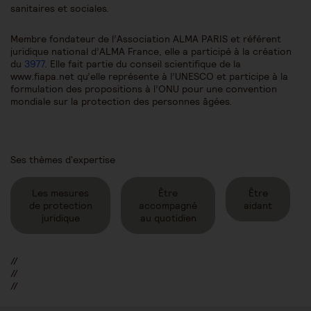
sanitaires et sociales.
Membre fondateur de l’Association ALMA PARIS et référent
juridique national d’ALMA France, elle a participé à la création
du
3977
. Elle fait partie du conseil scientifique de la
www.fiapa.net qu’elle représente à l’UNESCO et participe à la
formulation des propositions à l’ONU pour une convention
mondiale sur la protection des personnes âgées.
Ses thèmes d'expertise
Les mesures
Être
Être
de protection
accompagné
aidant
juridique
au quotidien
//
//
//