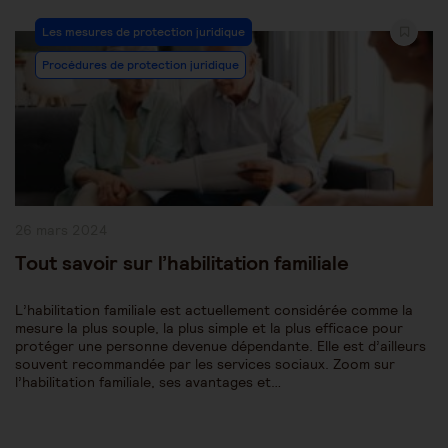
Post
Les mesures de protection juridique
Category:
Procédures de protection juridique
Publication
26 mars 2024
publiée :
Tout savoir sur l’habilitation familiale
L’habilitation familiale est actuellement considérée comme la
mesure la plus souple, la plus simple et la plus efficace pour
protéger une personne devenue dépendante. Elle est d’ailleurs
souvent recommandée par les services sociaux. Zoom sur
l’habilitation familiale, ses avantages et…