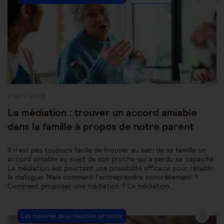
Category:
Publication
3 avril 2014
publiée :
La médiation : trouver un accord amiable
dans la famille à propos de notre parent
Il n’est pas toujours facile de trouver au sein de sa famille un
accord amiable au sujet de son proche qui a perdu sa capacité.
La médiation est pourtant une possibilité efficace pour rétablir
le dialogue. Mais comment l’entreprendre concrètement ?
Comment proposer une médiation ? La médiation…
Post
Les mesures de protection juridique
Category: