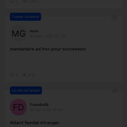
2
2403
Tutelle-Curatelle
mom
9 juillet 2021 22:09
mandataire ad hoc pour succession
2
4111
Le rôle de l'aidant
Franklin84
28 juin 2021 10:45
Aidant familial étranger .