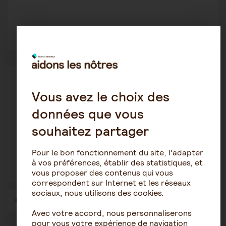
2
3094
Être salarié aidant
ThierryM
Vous avez le choix des
24 juin 2021 22:49
données que vous
obligation de l'employeur pour permettre un
souhaitez partager
emploi direct
Pour le bon fonctionnement du site, l'adapter
à vos préférences, établir des statistiques, et
7
5903
vous proposer des contenus qui vous
correspondent sur Internet et les réseaux
sociaux, nous utilisons des cookies.
1
…
37
38
39
40
41
42
43
…
57
Avec votre accord, nous personnaliserons
pour vous votre expérience de navigation