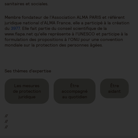
sanitaires et sociales.
Membre fondateur de l’Association ALMA PARIS et référent
juridique national d’ALMA France, elle a participé à la création
du
3977
. Elle fait partie du conseil scientifique de la
www.fiapa.net qu’elle représente à l’UNESCO et participe à la
formulation des propositions à l’ONU pour une convention
mondiale sur la protection des personnes âgées.
Ses thèmes d'expertise
Les mesures
Être
Être
de protection
accompagné
aidant
juridique
au quotidien
//
//
//