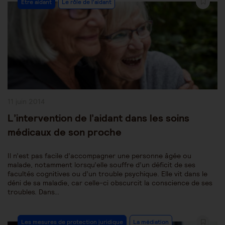
Être aidant
Le rôle de l'aidant
Category:
Publication
11 juin 2014
publiée :
L’intervention de l’aidant dans les soins
médicaux de son proche
Il n’est pas facile d’accompagner une personne âgée ou
malade, notamment lorsqu’elle souffre d’un déficit de ses
facultés cognitives ou d’un trouble psychique. Elle vit dans le
déni de sa maladie, car celle-ci obscurcit la conscience de ses
troubles. Dans…
Post
Les mesures de protection juridique
La médiation