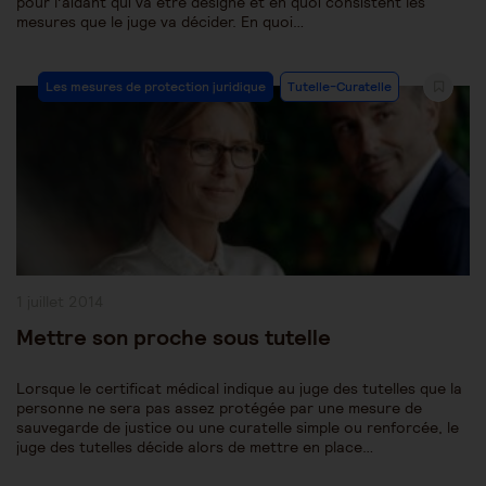
pour l’aidant qui va être désigné et en quoi consistent les
mesures que le juge va décider. En quoi…
Post
Les mesures de protection juridique
Tutelle-Curatelle
Category:
Publication
1 juillet 2014
publiée :
Mettre son proche sous tutelle
Lorsque le certificat médical indique au juge des tutelles que la
personne ne sera pas assez protégée par une mesure de
sauvegarde de justice ou une curatelle simple ou renforcée, le
juge des tutelles décide alors de mettre en place…