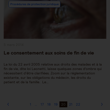
Procédures de protection juridique
Publication
5 mars 2014
publiée :
Le consentement aux soins de fin de vie
La loi du 22 avril 2005 relative aux droits des malades et à la
fin de vie, dite loi Leonetti, laisse quelques zones d’ombre qui
nécessitent d’être clarifiées. Zoom sur la réglementation
existante, sur les obligations du médecin, les droits du
patient et de la famille. Le…
1
…
17
18
19
20
21
22