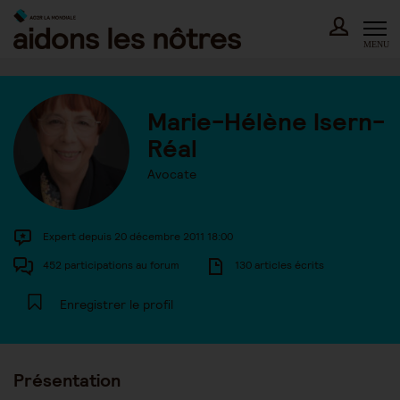
Skip
to
content
MENU
Marie-Hélène Isern-
Réal
Avocate
Expert depuis 20 décembre 2011 18:00
452 participations au forum
130 articles écrits
Enregistrer le profil
Présentation