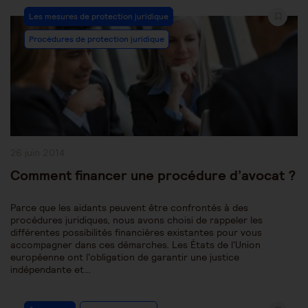
Post
Les mesures de protection juridique
Category:
Procédures de protection juridique
Publication
26 juin 2014
publiée :
Comment financer une procédure d’avocat ?
Parce que les aidants peuvent être confrontés à des
procédures juridiques, nous avons choisi de rappeler les
différentes possibilités financières existantes pour vous
accompagner dans ces démarches. Les États de l'Union
européenne ont l'obligation de garantir une justice
indépendante et…
Post