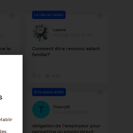
Le rôle de l'aidant
Laame
43
26 juillet 2021 12:55
re le
Comment être reconnu aidant
familial?
2
1596
Être salarié aidant
s
ThierryM
24 juin 2021 22:49
tablir
obligation de l'employeur pour
des
permettre un emploi direct