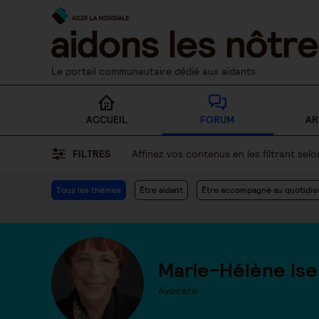
Skip
to
content
Le portail communautaire dédié aux aidants
ACCUEIL
FORUM
AR
FILTRES
Affinez vos contenus en les filtrant se
Tous les thèmes
Être aidant
Être accompagné au quotidie
Marie-Hélène Ise
Avocate