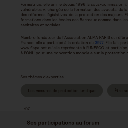
Formatrice, elle anime depuis 1996 la sous-commission «
vulnérables », chargée de la formation des avocats, de la
des réformes législatives, de la protection des majeurs. 
formations dans les écoles des Barreaux comme dans les a
sanitaires et sociales.
Membre fondateur de l’Association ALMA PARIS et référen
France, elle a participé à la création du
3977
. Elle fait pa
www.fiapa.net qu’elle représente à l’UNESCO et participe
à l’ONU pour une convention mondiale sur la protection
Ses thèmes d'expertise
Les mesures de protection juridique
Être a
//
//
//
Ses participations au forum