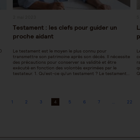
Publication
P
2 mai 2023
5
publiée :
pu
Testament : les clefs pour guider un
L
proche aidant
p
0
Le testament est le moyen le plus connu pour
L
transmettre son patrimoine après son décès. Il nécessite
c
des précautions pour conserver sa validité et être
r
exécuté en fonction des volontés exprimées par le
q
testateur. 1. Qu’est-ce qu’un testament ? Le testament…
Q
1
2
3
4
5
6
7
…
22