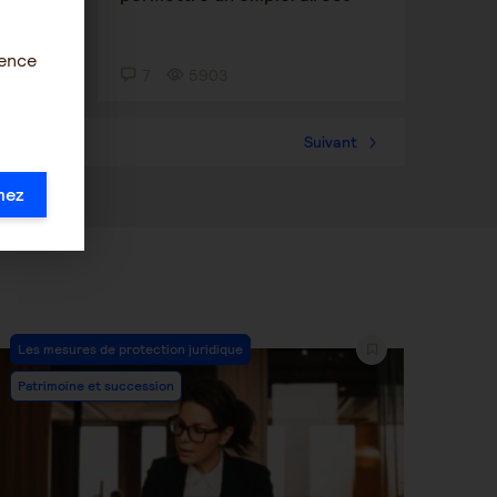
ience
7
5903
57
Suivant
mez
Post
Les mesures de protection juridique
Category:
Patrimoine et succession