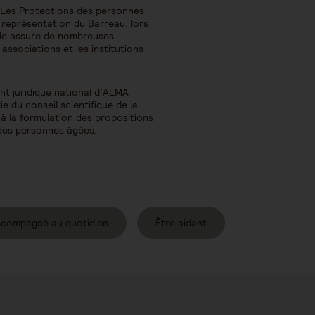
 Les Protections des personnes
 représentation du Barreau, lors
Elle assure de nombreuses
ssociations et les institutions
t juridique national d’ALMA
rtie du conseil scientifique de la
 à la formulation des propositions
 des personnes âgées.
ccompagné au quotidien
Être aidant