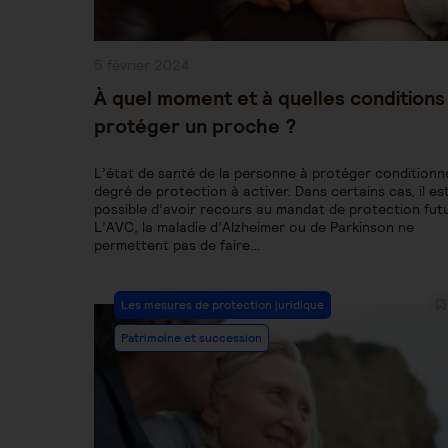
Publication
5 février 2024
publiée :
À quel moment et à quelles conditions
protéger un proche ?
L’état de santé de la personne à protéger conditionne
degré de protection à activer. Dans certains cas, il es
possible d’avoir recours au mandat de protection fut
L’AVC, la maladie d’Alzheimer ou de Parkinson ne
permettent pas de faire…
Post
Les mesures de protection juridique
Category:
Patrimoine et succession