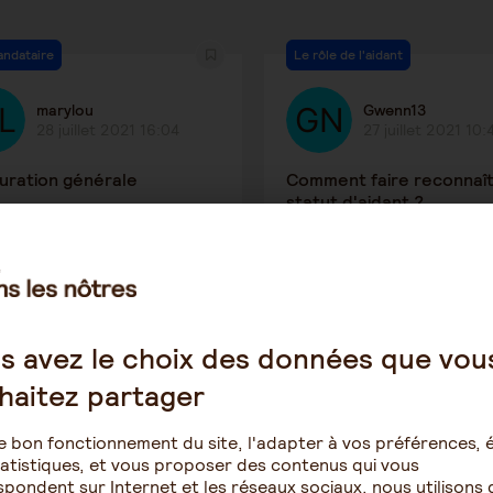
andataire
Le rôle de l'aidant
marylou
Gwenn13
28 juillet 2021 16:04
27 juillet 2021 10:
uration générale
Comment faire reconnaît
statut d'aidant ?
4356
3
2829
le-Curatelle
Le rôle de l'aidant
s avez le choix des données que vou
haitez partager
mom
Franklin84
9 juillet 2021 22:09
28 juin 2021 10:45
e bon fonctionnement du site, l'adapter à vos préférences, é
atistiques, et vous proposer des contenus qui vous
ataire ad hoc pour
Aidant familial étranger .
pondent sur Internet et les réseaux sociaux, nous utilisons 
ession