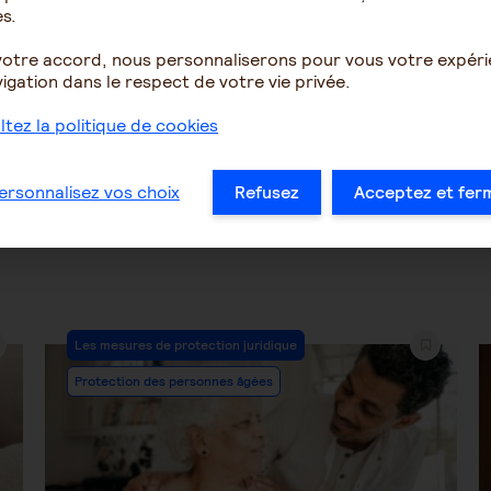
s.
votre accord, nous personnaliserons pour vous votre expér
4111
2
3094
igation dans le respect de votre vie privée.
tez la politique de cookies
…
37
38
39
40
41
42
43
…
ersonnalisez vos choix
Refusez
Acceptez et fer
Post
Les mesures de protection juridique
Category:
Protection des personnes âgées