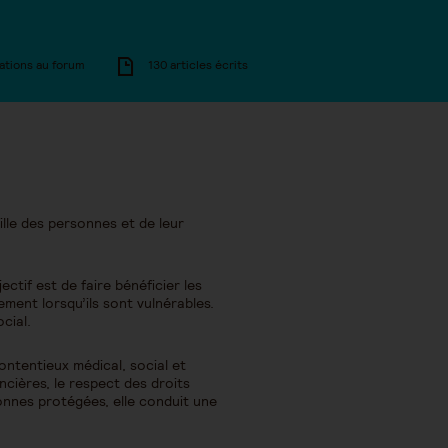
ations au forum
130 articles écrits
ille des personnes et de leur
tif est de faire bénéficier les
rement lorsqu’ils sont vulnérables.
cial.
contentieux médical, social et
ancières, le respect des droits
onnes protégées, elle conduit une