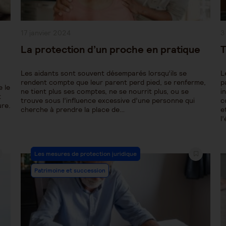
Publication
P
17 janvier 2024
3
publiée :
pu
La protection d’un proche en pratique
T
Les aidants sont souvent désemparés lorsqu’ils se
L
rendent compte que leur parent perd pied, se renferme,
p
 le
ne tient plus ses comptes, ne se nourrit plus, ou se
i
t
trouve sous l’influence excessive d’une personne qui
c
ure.
cherche à prendre la place de…
e
l
Post
Les mesures de protection juridique
Category:
Patrimoine et succession