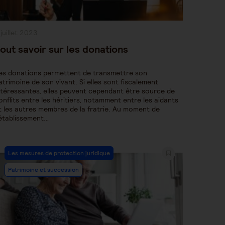
ublication
 juillet 2023
bliée :
out savoir sur les donations
es donations permettent de transmettre son
atrimoine de son vivant. Si elles sont fiscalement
ntéressantes, elles peuvent cependant être source de
onflits entre les héritiers, notamment entre les aidants
t les autres membres de la fratrie. Au moment de
’établissement…
Post
Les mesures de protection juridique
Category:
Patrimoine et succession