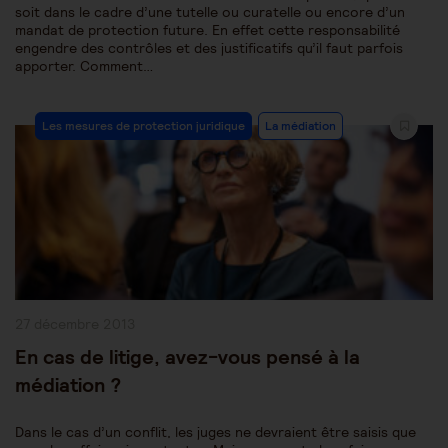
soit dans le cadre d’une tutelle ou curatelle ou encore d’un
mandat de protection future. En effet cette responsabilité
engendre des contrôles et des justificatifs qu’il faut parfois
apporter. Comment…
Post
Les mesures de protection juridique
La médiation
Category:
Publication
27 décembre 2013
publiée :
En cas de litige, avez-vous pensé à la
médiation ?
Dans le cas d’un conflit, les juges ne devraient être saisis que