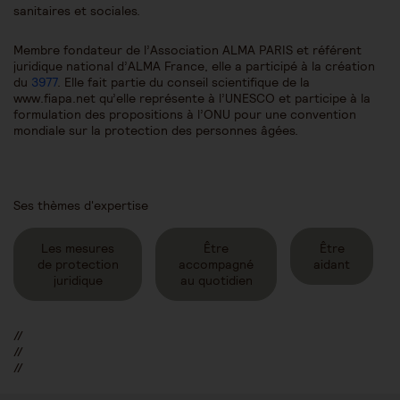
sanitaires et sociales.
Membre fondateur de l’Association ALMA PARIS et référent
juridique national d’ALMA France, elle a participé à la création
du
3977
. Elle fait partie du conseil scientifique de la
www.fiapa.net qu’elle représente à l’UNESCO et participe à la
formulation des propositions à l’ONU pour une convention
mondiale sur la protection des personnes âgées.
Ses thèmes d'expertise
Les mesures
Être
Être
de protection
accompagné
aidant
juridique
au quotidien
//
//
//