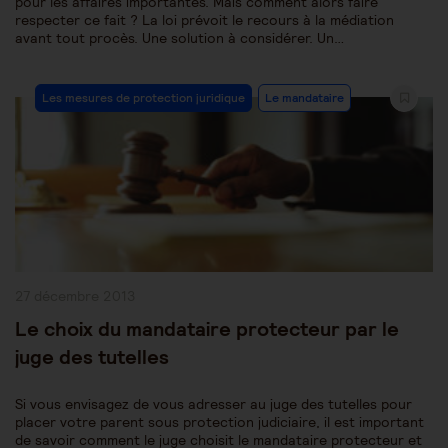
pour les affaires importantes. Mais comment alors faire
respecter ce fait ? La loi prévoit le recours à la médiation
avant tout procès. Une solution à considérer. Un…
Post
Les mesures de protection juridique
Le mandataire
Category:
Publication
27 décembre 2013
publiée :
Le choix du mandataire protecteur par le
juge des tutelles
Si vous envisagez de vous adresser au juge des tutelles pour
placer votre parent sous protection judiciaire, il est important
de savoir comment le juge choisit le mandataire protecteur et