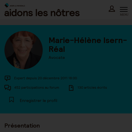
Skip
to
content
MENU
Marie-Hélène Isern-
Réal
Avocate
Expert depuis 20 décembre 2011 18:00
452 participations au forum
130 articles écrits
Enregistrer le profil
Présentation