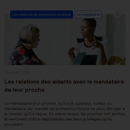
Post
Les mesures de protection juridique
Le mandataire
Category:
Publication
31 juillet 2013
publiée :
Les relations des aidants avec le mandataire
de leur proche
Le mandataire d’un proche, qu’il soit curateur, tuteur ou
mandataire par mandat de protection future ne peut déroger à
la mission qu’il a reçue. En même temps, les proches ont parfois
le sentiment d’être dépossédés des liens privilégiés qu’ils
pouvaient…