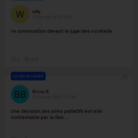
willy
27 janvier 2021 8:46
re convocation devant le juge des curatelle
2
3137
Le rôle de l'aidant
Bruno B
23 janvier 2021 12:39
Une décision des soins palliatifs est elle
contestable par la fam...