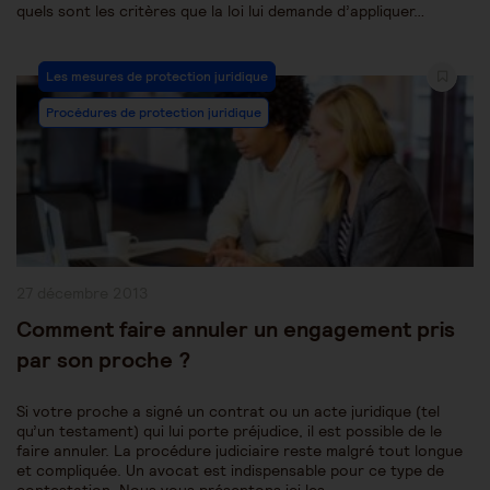
quels sont les critères que la loi lui demande d’appliquer…
Post
Les mesures de protection juridique
Category:
Procédures de protection juridique
Publication
27 décembre 2013
publiée :
Comment faire annuler un engagement pris
par son proche ?
Si votre proche a signé un contrat ou un acte juridique (tel
qu’un testament) qui lui porte préjudice, il est possible de le
faire annuler. La procédure judiciaire reste malgré tout longue
et compliquée. Un avocat est indispensable pour ce type de