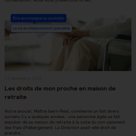
contestation. Nous vous présentons ici les…
Post
Être accompagné au quotidien
Category:
La vie en établissement spécialisé
Publication
23 décembre 2013
publiée :
Les droits de mon proche en maison de
retraite
Notre avocat, Maître Isern-Real, commente un fait divers
survenu il y a quelques années : une personne âgée se fait
expulser de sa maison de retraite à la suite du non-paiement
des frais d'hébergement. La Direction avait-elle droit de
prendre…