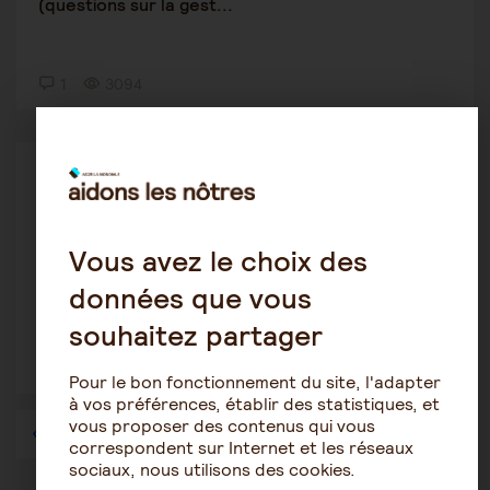
(questions sur la gest...
1
3094
Protection des personnes âgées
bissette
18 novembre 2020 12:34
Vous avez le choix des
Maman agée sous influence "petit ami" ?
données que vous
souhaitez partager
1
4851
Pour le bon fonctionnement du site, l'adapter
à vos préférences, établir des statistiques, et
vous proposer des contenus qui vous
1
…
40
41
42
43
44
45
46
…
57
correspondent sur Internet et les réseaux
sociaux, nous utilisons des cookies.