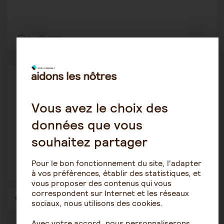
1
1739
Procédures de protection juridique
JosephL
12 janvier 2021 11:43
Vous avez le choix des
données que vous
Evaluer mon rôle d'aidant pour les parents
(questions sur la gest...
souhaitez partager
Pour le bon fonctionnement du site, l'adapter
1
3094
à vos préférences, établir des statistiques, et
vous proposer des contenus qui vous
correspondent sur Internet et les réseaux
1
…
40
41
42
43
44
45
46
…
57
sociaux, nous utilisons des cookies.
Avec votre accord, nous personnaliserons