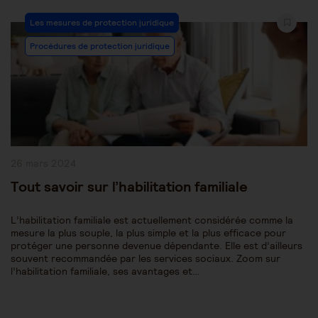
Post
Les mesures de protection juridique
Category:
Procédures de protection juridique
Publication
26 mars 2024
publiée :
Tout savoir sur l’habilitation familiale
L’habilitation familiale est actuellement considérée comme la
mesure la plus souple, la plus simple et la plus efficace pour
protéger une personne devenue dépendante. Elle est d’ailleurs
souvent recommandée par les services sociaux. Zoom sur
l’habilitation familiale, ses avantages et…