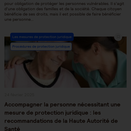
pour obligation de protéger les personnes vulnérables. Il s’agit
d’une obligation des familles et de la société. Chaque citoyen
bénéficie de ses droits, mais il est possible de faire bénéficier
une personne…
Post
Les mesures de protection juridique
Category:
Procédures de protection juridique
Publication
24 février 2025
publiée :
Accompagner la personne nécessitant une
mesure de protection juridique : les
recommandations de la Haute Autorité de
Santé