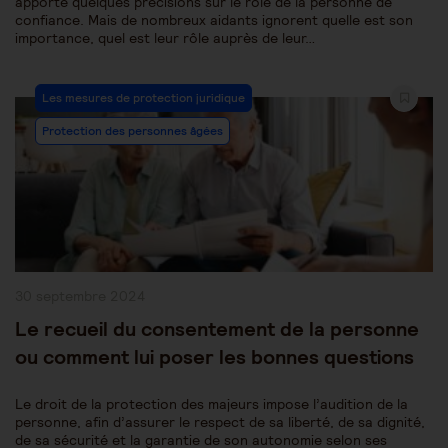
apporté quelques précisions sur le rôle de la personne de
confiance. Mais de nombreux aidants ignorent quelle est son
importance, quel est leur rôle auprès de leur…
Post
Les mesures de protection juridique
Category:
Protection des personnes âgées
Publication
30 septembre 2024
publiée :
Le recueil du consentement de la personne
ou comment lui poser les bonnes questions
Le droit de la protection des majeurs impose l’audition de la
personne, afin d’assurer le respect de sa liberté, de sa dignité,
de sa sécurité et la garantie de son autonomie selon ses