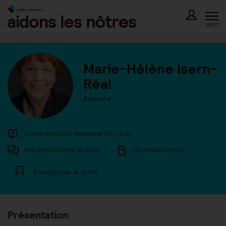
Skip
to
content
MENU
Marie-Hélène Isern-
Réal
Avocate
Expert depuis 20 décembre 2011 18:00
453 participations au forum
130 articles écrits
Enregistrer le profil
Présentation