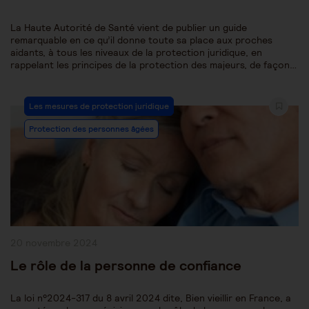
La Haute Autorité de Santé vient de publier un guide
remarquable en ce qu’il donne toute sa place aux proches
aidants, à tous les niveaux de la protection juridique, en
rappelant les principes de la protection des majeurs, de façon…
Post
Les mesures de protection juridique
Category:
Protection des personnes âgées
Publication
20 novembre 2024
publiée :
Le rôle de la personne de confiance
La loi n°2024-317 du 8 avril 2024 dite, Bien vieillir en France, a