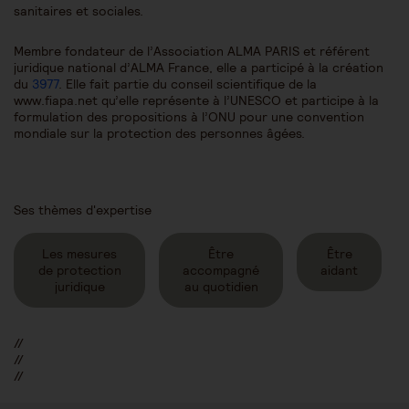
sanitaires et sociales.
Membre fondateur de l’Association ALMA PARIS et référent
juridique national d’ALMA France, elle a participé à la création
du
3977
. Elle fait partie du conseil scientifique de la
www.fiapa.net qu’elle représente à l’UNESCO et participe à la
formulation des propositions à l’ONU pour une convention
mondiale sur la protection des personnes âgées.
Ses thèmes d'expertise
Les mesures
Être
Être
de protection
accompagné
aidant
juridique
au quotidien
//
//
//