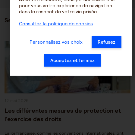
pour vous votre expérience de navigation
dans le respect de votre vie privée.
Ses articles
Consultez la politique de cookies
Post
Les mesures de protection juridique
Personnalisez vos choix
Refusez
Category:
Protection des personnes âgées
Acceptez et fermez
Publication
12 mai 2025
publiée :
Les différentes mesures de protection et
l’exercice des droits
La loi française, comme les conventions internationales, ont