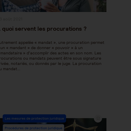
ublication
3 août 2021
bliée :
 quoi servent les procurations ?
utrement appelée « mandat », une procuration permet
 un « mandant » de donner « pouvoir » à un
 mandataire » d’accomplir des actes en son nom. Les
rocurations ou mandats peuvent être sous signature
rivée, notariés, ou donnés par le juge. La procuration
u mandat…
Post
Les mesures de protection juridique
Category:
Procédures de protection juridique