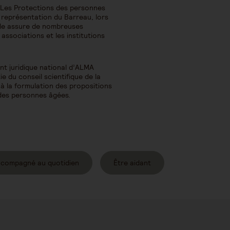
 Les Protections des personnes
 représentation du Barreau, lors
Elle assure de nombreuses
ssociations et les institutions
t juridique national d’ALMA
rtie du conseil scientifique de la
 à la formulation des propositions
 des personnes âgées.
ccompagné au quotidien
Être aidant