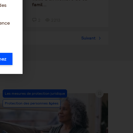
famil...
des
2
2213
ience
57
Suivant
mez
Post
Les mesures de protection juridique
Category:
Protection des personnes âgées