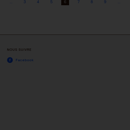
…
3
4
5
6
7
8
9
…
NOUS SUIVRE
Facebook