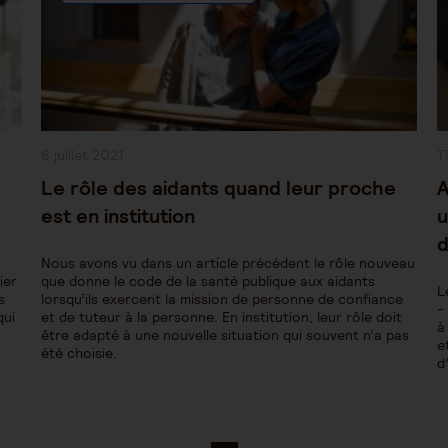
Publication
P
6 juillet 2021
1
publiée :
pu
e
Le rôle des aidants quand leur proche
A
est en institution
u
d
Nous avons vu dans un article précédent le rôle nouveau
ier
que donne le code de la santé publique aux aidants
L
s
lorsqu’ils exercent la mission de personne de confiance
-
qui
et de tuteur à la personne. En institution, leur rôle doit
à
être adapté à une nouvelle situation qui souvent n’a pas
e
été choisie.
d