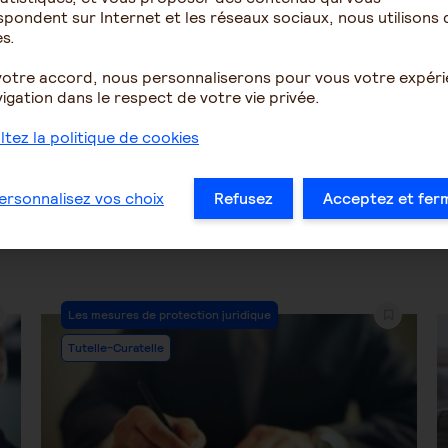
pondent sur Internet et les réseaux sociaux, nous utilisons 
s.
2172
2
1500
votre accord, nous personnaliserons pour vous votre expér
igation dans le respect de votre vie privée.
…
42
43
44
45
46
47
48
…
tez la politique de cookies
ersonnalisez vos choix
Refusez
Acceptez et fer
Post
Les mesures de protection juridique
Category:
Tutelle-Curatelle