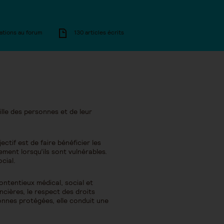
ations au forum
130 articles écrits
ille des personnes et de leur
tif est de faire bénéficier les
rement lorsqu’ils sont vulnérables.
cial.
contentieux médical, social et
ancières, le respect des droits
onnes protégées, elle conduit une