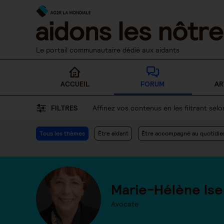
Skip
to
content
Le portail communautaire dédié aux aidants
ACCUEIL
FORUM
AR
FILTRES
Affinez vos contenus en les filtrant se
Tous les thèmes
Être aidant
Être accompagné au quotidie
Marie-Hélène Ise
Avocate