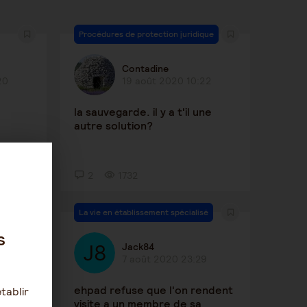
Procédures de protection juridique
Contadine
20
19 août 2020 10:22
la sauvegarde. il y a t'il une
autre solution?
2
1732
La vie en établissement spécialisé
s
Jack84
8
7 août 2020 23:29
ehpad refuse que l'on rendent
tablir
visite a un membre de sa