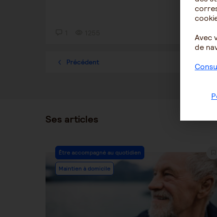
corres
cookie
1
1255
1
Avec 
de nav
Précédent
1
Consul
P
Ses articles
Post
Être accompagné au quotidien
Category:
Maintien à domicile