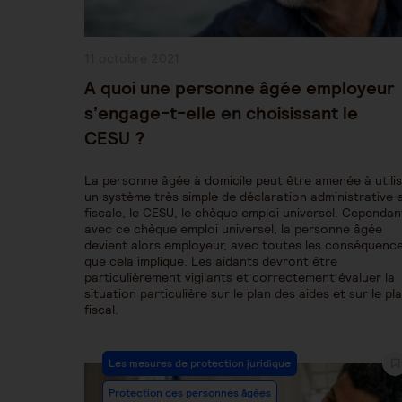
Publication
11 octobre 2021
publiée :
A quoi une personne âgée employeur
s’engage-t-elle en choisissant le
CESU ?
La personne âgée à domicile peut être amenée à utili
un système très simple de déclaration administrative 
fiscale, le CESU, le chèque emploi universel. Cependan
avec ce chèque emploi universel, la personne âgée
devient alors employeur, avec toutes les conséquenc
que cela implique. Les aidants devront être
particulièrement vigilants et correctement évaluer la
situation particulière sur le plan des aides et sur le pl
fiscal.
Post
Les mesures de protection juridique
Category:
Protection des personnes âgées