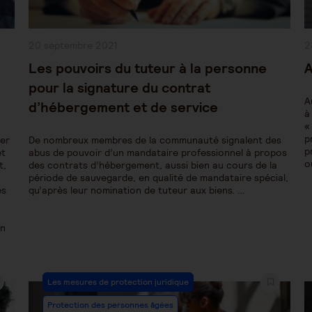
Publication
P
20 septembre 2021
2
publiée :
pu
Les pouvoirs du tuteur à la personne
A
pour la signature du contrat
A
d’hébergement et de service
à
«
p
ser
De nombreux membres de la communauté signalent des
p
et
abus de pouvoir d’un mandataire professionnel à propos
o
t,
des contrats d’hébergement, aussi bien au cours de la
période de sauvegarde, en qualité de mandataire spécial,
es
qu’après leur nomination de tuteur aux biens. …
an
Post
Les mesures de protection juridique
Category:
Protection des personnes âgées