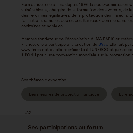
Formatrice, elle anime depuis 1996 la sous-commission «
vulnérables », chargée de la formation des avocats, de la
des réformes législatives, de la protection des majeurs. 
formations dans les écoles des Barreaux comme dans les a
sanitaires et sociales.
Membre fondateur de l’Association ALMA PARIS et référen
France, elle a participé à la création du
3977
. Elle fait pa
www.fiapa.net qu’elle représente à l’UNESCO et participe
à l’ONU pour une convention mondiale sur la protection
Ses thèmes d'expertise
Les mesures de protection juridique
Être a
//
//
//
Ses participations au forum