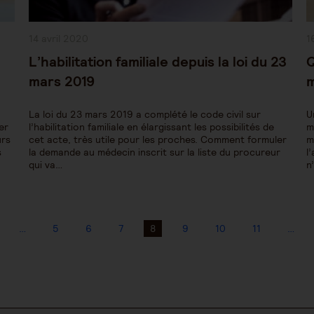
Publication
P
14 avril 2020
1
publiée :
pu
L’habilitation familiale depuis la loi du 23
Q
mars 2019
m
La loi du 23 mars 2019 a complété le code civil sur
U
er
l’habilitation familiale en élargissant les possibilités de
m
urs
cet acte, très utile pour les proches. Comment formuler
m
s
la demande au médecin inscrit sur la liste du procureur
l
qui va…
n
…
5
6
7
8
9
10
11
…