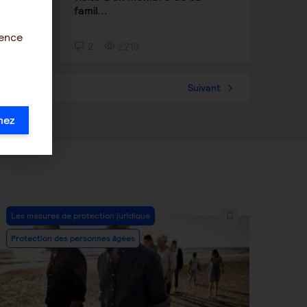
famil...
ience
2
2213
57
Suivant
mez
Post
Les mesures de protection juridique
Category:
Protection des personnes âgées