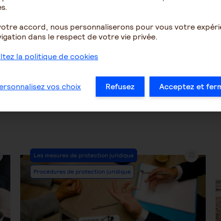
s.
votre accord, nous personnaliserons pour vous votre expér
2172
2
1500
igation dans le respect de votre vie privée.
tez la politique de cookies
…
42
43
44
45
46
47
48
…
ersonnalisez vos choix
Refusez
Acceptez et fer
Post
Les mesures de protection juridique
Category:
Procédures de protection juridique