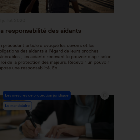
ublication
1 juillet 2020
bliée :
a responsabilité des aidants
n précédent article a évoqué les devoirs et les
bligations des aidants à l’égard de leurs proches
ulnérables ; les aidants recevant le pouvoir d’agir selon
a loi de la protection des majeurs. Recevoir un pouvoir
mpose une responsabilité. En…
Post
Les mesures de protection juridique
Category:
Le mandataire