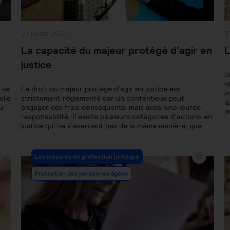
Publication
P
27 juillet 2020
2
publiée :
pu
a
La capacité du majeur protégé d’agir en
L
justice
U
o
 se
Le droit du majeur protégé d’agir en justice est
v
elle
strictement réglementé car un contentieux peut
l
u
engager des frais conséquents, mais aussi une lourde
i
responsabilité. Il existe plusieurs catégories d’actions en
justice qui ne s’exercent pas de la même manière, que…
Post
Les mesures de protection juridique
Category:
Protection des personnes âgées