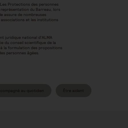
 Les Protections des personnes
 représentation du Barreau, lors
Elle assure de nombreuses
ssociations et les institutions
t juridique national d’ALMA
rtie du conseil scientifique de la
 à la formulation des propositions
 des personnes âgées.
ccompagné au quotidien
Être aidant