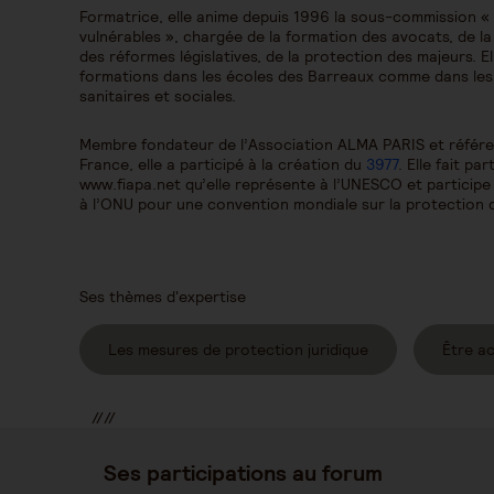
Formatrice, elle anime depuis 1996 la sous-commission «
vulnérables », chargée de la formation des avocats, de la
des réformes législatives, de la protection des majeurs. 
formations dans les écoles des Barreaux comme dans les a
sanitaires et sociales.
Membre fondateur de l’Association ALMA PARIS et référen
France, elle a participé à la création du
3977
. Elle fait pa
www.fiapa.net qu’elle représente à l’UNESCO et participe
à l’ONU pour une convention mondiale sur la protection
Ses thèmes d'expertise
Les mesures de protection juridique
Être a
//
//
//
Ses participations au forum