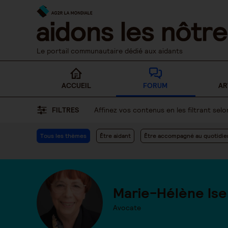
Skip
to
content
Le portail communautaire dédié aux aidants
ACCUEIL
FORUM
AR
FILTRES
Affinez vos contenus en les filtrant se
Tous les thèmes
Être aidant
Être accompagné au quotidie
Marie-Hélène Ise
Avocate