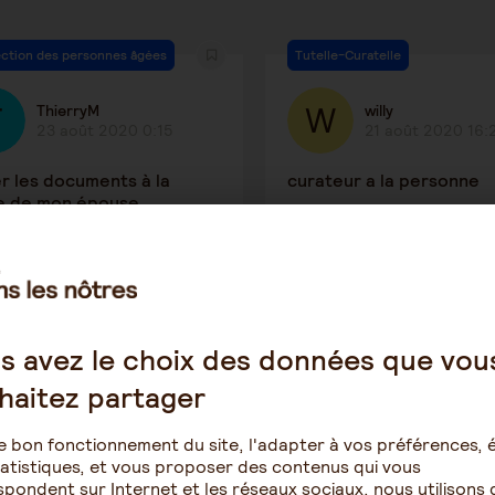
ction des personnes âgées
Tutelle-Curatelle
ThierryM
willy
23 août 2020 0:15
21 août 2020 16:
er les documents à la
curateur a la personne
e de mon épouse
2584
2
1360
e en établissement spécialisé
Le rôle de l'aidant
s avez le choix des données que vou
haitez partager
Nicolas66
Veronique73
9 août 2020 16:17
8 août 2020 11:2
e bon fonctionnement du site, l'adapter à vos préférences, é
atistiques, et vous proposer des contenus qui vous
aidant
pondent sur Internet et les réseaux sociaux, nous utilisons 