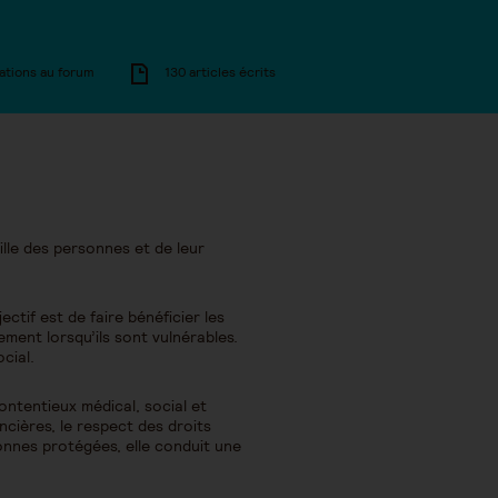
ations au forum
130 articles écrits
ille des personnes et de leur
tif est de faire bénéficier les
rement lorsqu’ils sont vulnérables.
cial.
contentieux médical, social et
ancières, le respect des droits
onnes protégées, elle conduit une