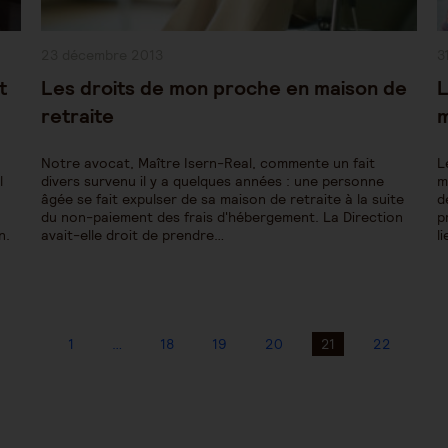
Publication
P
23 décembre 2013
3
publiée :
pu
t
Les droits de mon proche en maison de
L
retraite
m
Notre avocat, Maître Isern-Real, commente un fait
L
l
divers survenu il y a quelques années : une personne
m
âgée se fait expulser de sa maison de retraite à la suite
d
du non-paiement des frais d'hébergement. La Direction
p
n.
avait-elle droit de prendre…
l
1
…
18
19
20
21
22