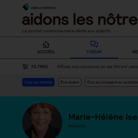
Skip
to
content
Le portail communautaire dédié aux aidants
ACCUEIL
FORUM
AR
FILTRES
Affinez vos contenus en les filtrant se
Tous les thèmes
Être aidant
Être accompagné au quotidie
Marie-Hélène Ise
Avocate