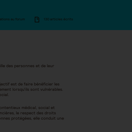
ations au forum
130 articles écrits
ille des personnes et de leur
tif est de faire bénéficier les
rement lorsqu’ils sont vulnérables.
cial.
contentieux médical, social et
ancières, le respect des droits
onnes protégées, elle conduit une