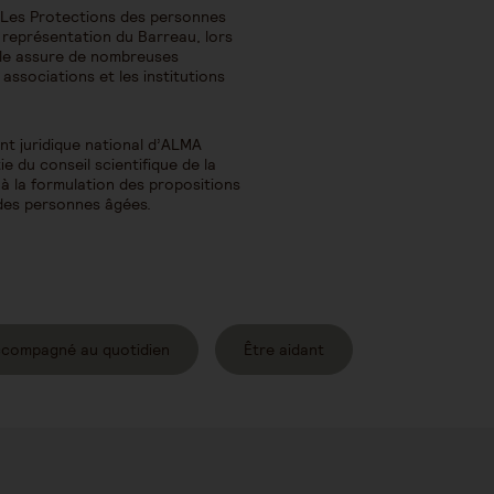
 Les Protections des personnes
 représentation du Barreau, lors
Elle assure de nombreuses
ssociations et les institutions
t juridique national d’ALMA
rtie du conseil scientifique de la
 à la formulation des propositions
 des personnes âgées.
ccompagné au quotidien
Être aidant