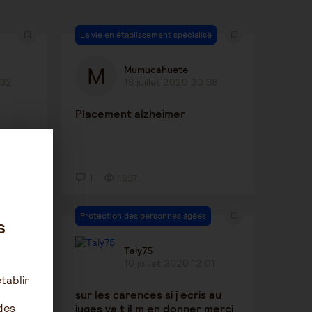
La vie en établissement spécialisé
Mumucahuete
:32
18 juillet 2020 20:38
Placement alzheimer
1
1337
Protection des personnes âgées
s
Taly75
:54
10 juillet 2020 12:01
tablir
il de
sur les carences si j ecris au
des
juges va t il m en donner merci