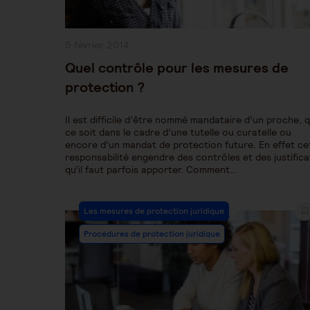
Publication
5 février 2014
publiée :
Quel contrôle pour les mesures de
protection ?
Il est difficile d’être nommé mandataire d’un proche, 
ce soit dans le cadre d’une tutelle ou curatelle ou
encore d’un mandat de protection future. En effet ce
responsabilité engendre des contrôles et des justifica
qu’il faut parfois apporter. Comment…
Post
Les mesures de protection juridique
Category:
Procédures de protection juridique