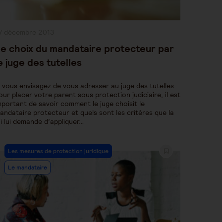
ublication
7 décembre 2013
bliée :
e choix du mandataire protecteur par
e juge des tutelles
i vous envisagez de vous adresser au juge des tutelles
our placer votre parent sous protection judiciaire, il est
mportant de savoir comment le juge choisit le
andataire protecteur et quels sont les critères que la
oi lui demande d’appliquer…
Post
Les mesures de protection juridique
Category:
Le mandataire