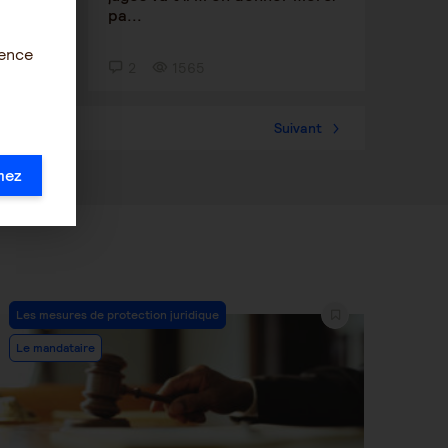
pa...
ience
2
1565
57
Suivant
mez
Post
Les mesures de protection juridique
Category:
Le mandataire