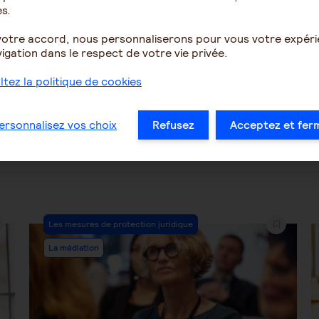
s.
votre accord, nous personnaliserons pour vous votre expér
2073
1
1845
igation dans le respect de votre vie privée.
tez la politique de cookies
…
43
44
45
46
47
48
49
…
ersonnalisez vos choix
Refusez
Acceptez et fer
Post
Les mesures de protection juridique
Category:
La médiation