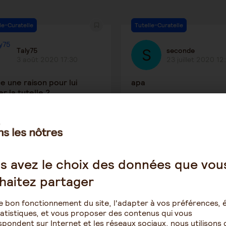
le-Curatelle
Tutelle-Curatelle
Taly75
seconde
3 août 2020 17:30
23 juillet 2020 12
e une raison pour lui
apa
er la tutelle ?
1508
1
1239
moine et succession
Patrimoine et succession
s avez le choix des données que vou
haitez partager
Trebron
Minoucha
15 juillet 2020 19:59
13 juillet 2020 19
e bon fonctionnement du site, l'adapter à vos préférences, é
atistiques, et vous proposer des contenus qui vous
ade . peut-elle vendre
mettre mon nom sur le ba
pondent sur Internet et les réseaux sociaux, nous utilisons 
 ; un notaire peut-il l'y
location