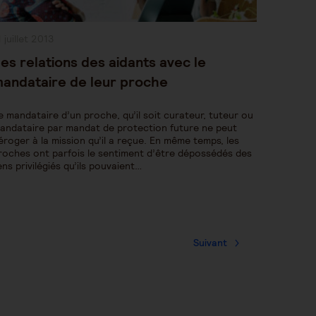
ublication
1 juillet 2013
bliée :
es relations des aidants avec le
andataire de leur proche
e mandataire d’un proche, qu’il soit curateur, tuteur ou
andataire par mandat de protection future ne peut
éroger à la mission qu’il a reçue. En même temps, les
roches ont parfois le sentiment d’être dépossédés des
iens privilégiés qu’ils pouvaient…
Suivant