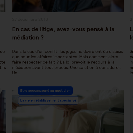
Publication
P
27 décembre 2013
2
publiée :
pu
En cas de litige, avez-vous pensé à la
L
médiation ?
l
que
Dans le cas d’un conflit, les juges ne devraient être saisis
S
que pour les affaires importantes. Mais comment alors
p
tte
faire respecter ce fait ? La loi prévoit le recours à la
i
tifs
médiation avant tout procès. Une solution à considérer.
m
Un…
l
Post
Être accompagné au quotidien
Category:
La vie en établissement spécialisé