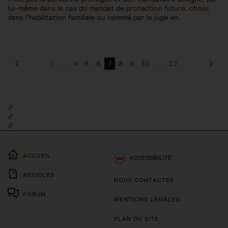
lui-même dans le cas du mandat de protection future, choisi
dans l’habilitation familiale ou nommé par le juge en…
1
…
4
5
6
7
8
9
10
…
22
//
//
//
ACCUEIL
ACCESSIBILITÉ
ARTICLES
NOUS CONTACTER
FORUM
MENTIONS LÉGALES
PLAN DU SITE