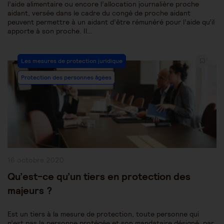
l’aide alimentaire ou encore l’allocation journalière proche
aidant, versée dans le cadre du congé de proche aidant
peuvent permettre à un aidant d’être rémunéré pour l’aide qu’il
apporte à son proche. Il…
Post
Les mesures de protection juridique
Category:
Protection des personnes âgées
Publication
16 octobre 2020
publiée :
Qu’est-ce qu’un tiers en protection des
majeurs ?
Est un tiers à la mesure de protection, toute personne qui
n’est pas la personne protégée et son mandataire désigné, par