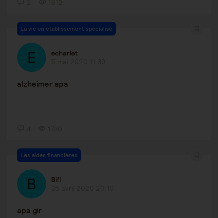
2
1612
La vie en établissement spécialisé
echarlet
5 mai 2020 11:39
alzheimer apa
4
1730
Les aides financières
Bifl
25 avril 2020 20:10
apa gir