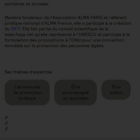
sanitaires et sociales.
Membre fondateur de l’Association ALMA PARIS et référent
juridique national d’ALMA France, elle a participé à la création
du
3977
. Elle fait partie du conseil scientifique de la
www.fiapa.net qu’elle représente à l’UNESCO et participe à la
formulation des propositions à l’ONU pour une convention
mondiale sur la protection des personnes âgées.
Ses thèmes d'expertise
Les mesures
Être
Être
de protection
accompagné
aidant
juridique
au quotidien
//
//
//