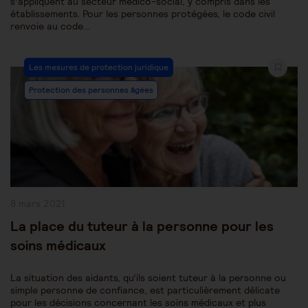
s’appliquent au secteur médico-social, y compris dans les
établissements. Pour les personnes protégées, le code civil
renvoie au code…
Post
Les mesures de protection juridique
Category:
Protection des personnes âgées
Publication
8 mars 2021
publiée :
La place du tuteur à la personne pour les
soins médicaux
La situation des aidants, qu’ils soient tuteur à la personne ou
simple personne de confiance, est particulièrement délicate
pour les décisions concernant les soins médicaux et plus