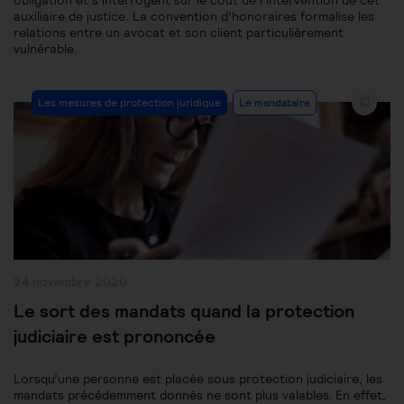
obligation et s’interrogent sur le coût de l’intervention de cet
auxiliaire de justice. La convention d’honoraires formalise les
relations entre un avocat et son client particulièrement
vulnérable.
Post
Les mesures de protection juridique
Le mandataire
Category:
Publication
24 novembre 2020
publiée :
Le sort des mandats quand la protection
judiciaire est prononcée
Lorsqu’une personne est placée sous protection judiciaire, les
mandats précédemment donnés ne sont plus valables. En effet,