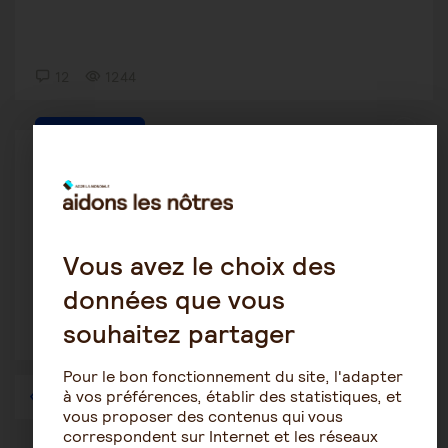
12
1244
Tutelle-Curatelle
Danièle
23 avril 2020 14:25
renseignements
Vous avez le choix des
données que vous
souhaitez partager
2
1322
Pour le bon fonctionnement du site, l'adapter
à vos préférences, établir des statistiques, et
1
…
45
46
47
48
49
50
51
…
57
vous proposer des contenus qui vous
correspondent sur Internet et les réseaux