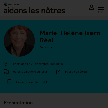
Skip
to
content
MENU
Marie-Hélène Isern-
Réal
Avocate
Expert depuis 20 décembre 2011 18:00
453 participations au forum
130 articles écrits
Enregistrer le profil
Présentation