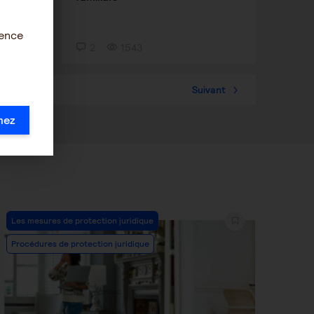
ience
2
1543
57
Suivant
mez
Post
Les mesures de protection juridique
Category:
Procédures de protection juridique