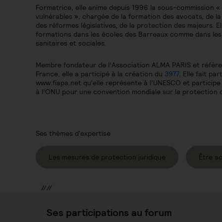
Formatrice, elle anime depuis 1996 la sous-commission «
vulnérables », chargée de la formation des avocats, de la
des réformes législatives, de la protection des majeurs. 
formations dans les écoles des Barreaux comme dans les a
sanitaires et sociales.
Membre fondateur de l’Association ALMA PARIS et référen
France, elle a participé à la création du
3977
. Elle fait pa
www.fiapa.net qu’elle représente à l’UNESCO et participe
à l’ONU pour une convention mondiale sur la protection
Ses thèmes d'expertise
Les mesures de protection juridique
Être a
//
//
//
Ses participations au forum