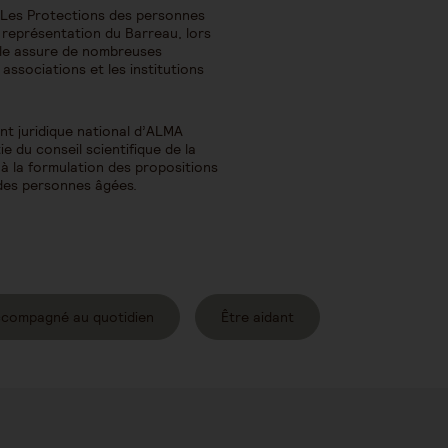
 Les Protections des personnes
 représentation du Barreau, lors
Elle assure de nombreuses
ssociations et les institutions
t juridique national d’ALMA
rtie du conseil scientifique de la
 à la formulation des propositions
 des personnes âgées.
ccompagné au quotidien
Être aidant