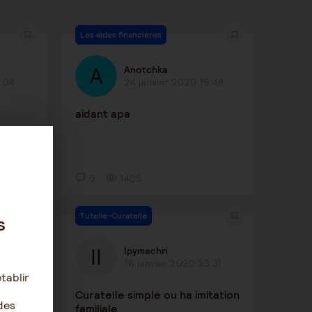
Les aides financières
Anotchka
8:04
24 janvier 2020 19:48
aidant apa
5
1405
Tutelle-Curatelle
s
Ipymachri
31
16 janvier 2020 23:31
tablir
r que
Curatelle simple ou ha imitation
des
familiale