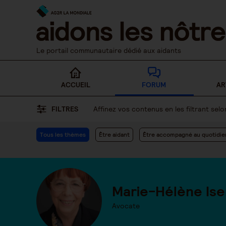
Skip
to
content
Le portail communautaire dédié aux aidants
ACCUEIL
FORUM
AR
FILTRES
Affinez vos contenus en les filtrant se
Tous les thèmes
Être aidant
Être accompagné au quotidie
Marie-Hélène Ise
Avocate