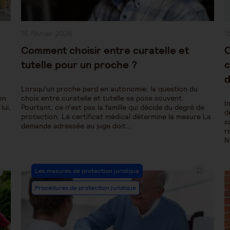
Publication
P
16 février 2026
1
publiée :
pu
l
Comment choisir entre curatelle et
C
tutelle pour un proche ?
c
d
Lorsqu’un proche perd en autonomie, la question du
on
choix entre curatelle et tutelle se pose souvent.
I
lui,
Pourtant, ce n’est pas la famille qui décide du degré de
d
protection. Le certificat médical détermine la mesure La
s
demande adressée au juge doit…
r
N
Post
Les mesures de protection juridique
Category:
Procédures de protection juridique