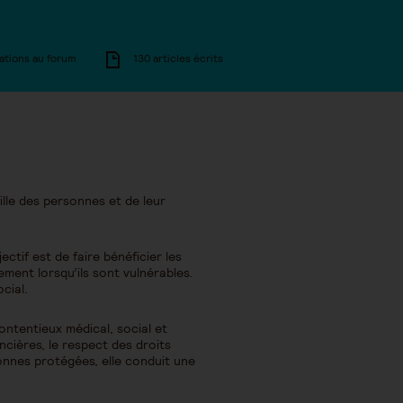
ations au forum
130 articles écrits
ille des personnes et de leur
tif est de faire bénéficier les
rement lorsqu’ils sont vulnérables.
cial.
contentieux médical, social et
ancières, le respect des droits
onnes protégées, elle conduit une