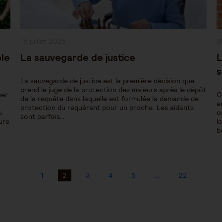
Publication
P
15 juillet 2025
3
publiée :
pu
ple
La sauvegarde de justice
L
s
La sauvegarde de justice est la première décision que
prend le juge de la protection des majeurs après le dépôt
ner
O
de la requête dans laquelle est formulée la demande de
e
protection du requérant pour un proche. Les aidants
u
o
sont parfois…
sure
l
b
1
2
3
4
5
…
22