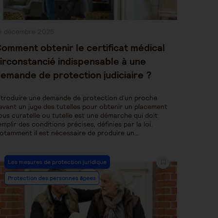
ublication
5 décembre 2025
bliée :
omment obtenir le certificat médical
irconstancié indispensable à une
emande de protection judiciaire ?
ntroduire une demande de protection d'un proche
evant un juge des tutelles pour obtenir un placement
ous curatelle ou tutelle est une démarche qui doit
emplir des conditions précises, définies par la loi.
otamment il est nécessaire de produire un…
Post
Les mesures de protection juridique
Category:
Protection des personnes âgées