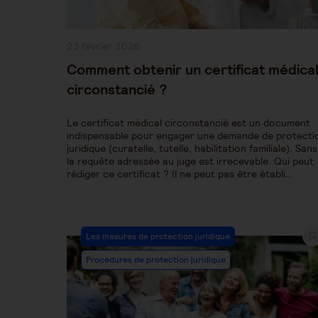
Publication
23 février 2026
publiée :
Comment obtenir un certificat médica
circonstancié ?
Le certificat médical circonstancié est un document
indispensable pour engager une demande de protecti
juridique (curatelle, tutelle, habilitation familiale). Sans 
la requête adressée au juge est irrecevable. Qui peut
rédiger ce certificat ? Il ne peut pas être établi…
Post
Les mesures de protection juridique
Category:
Procédures de protection juridique