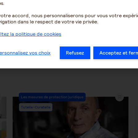
s.
votre accord, nous personnaliserons pour vous votre expér
1257
1
1288
igation dans le respect de votre vie privée.
tez la politique de cookies
…
48
49
50
51
52
53
54
…
ersonnalisez vos choix
Refusez
Acceptez et fer
Post
Les mesures de protection juridique
Category:
Tutelle-Curatelle