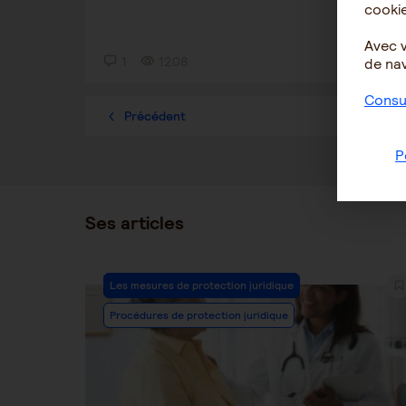
cookie
Avec 
1
1208
2
de nav
Consul
Précédent
1
P
Ses articles
Post
Les mesures de protection juridique
Category:
Procédures de protection juridique