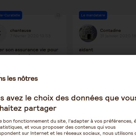
le-Curatelle
Le mandataire
chanteuse
Contadine
7 février 2020 13:53
31 janvier 2020 1
ser son assurance vie pour
aidant
ncer un ehpad
1334
2
3491
ction des personnes âgées
Tutelle-Curatelle
s avez le choix des données que vou
haitez partager
MARRON
MARRON
18 janvier 2020 1:54
17 janvier 2020 0:
e bon fonctionnement du site, l'adapter à vos préférences, é
atistiques, et vous proposer des contenus qui vous
cin peuvent avoir une
impossible de les obteni
pondent sur Internet et les réseaux sociaux, nous utilisons 
rité sur votre personne
dois je faire ?