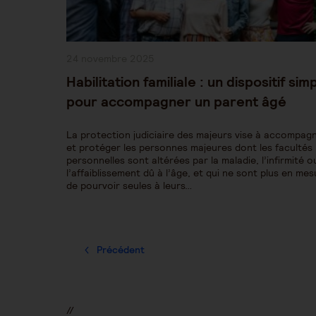
Publication
24 novembre 2025
publiée :
Habilitation familiale : un dispositif sim
pour accompagner un parent âgé
La protection judiciaire des majeurs vise à accompag
et protéger les personnes majeures dont les facultés
personnelles sont altérées par la maladie, l’infirmité o
l’affaiblissement dû à l’âge, et qui ne sont plus en me
de pourvoir seules à leurs…
Précédent
//