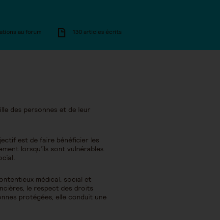
ations au forum
130 articles écrits
ille des personnes et de leur
tif est de faire bénéficier les
rement lorsqu’ils sont vulnérables.
cial.
contentieux médical, social et
ancières, le respect des droits
onnes protégées, elle conduit une