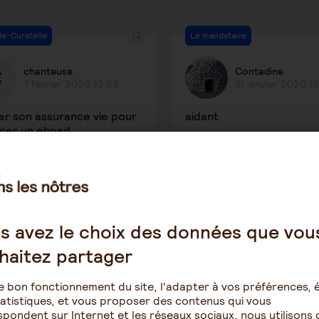
le-Curatelle
Le mandataire
chanteuse
Contadine
7 février 2020 13:53
31 janvier 2020 1
ser son assurance vie pour
aidant
ncer un ehpad
1334
2
3491
ction des personnes âgées
Tutelle-Curatelle
s avez le choix des données que vou
haitez partager
MARRON
MARRON
18 janvier 2020 1:54
17 janvier 2020 0:
e bon fonctionnement du site, l'adapter à vos préférences, é
atistiques, et vous proposer des contenus qui vous
cin peuvent avoir une
impossible de les obteni
pondent sur Internet et les réseaux sociaux, nous utilisons 
rité sur votre personne
dois je faire ?