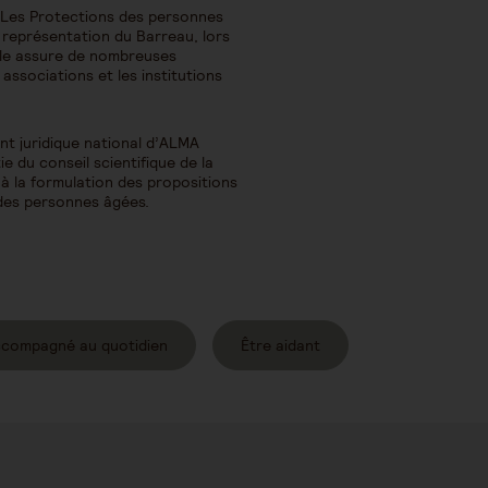
 Les Protections des personnes
 représentation du Barreau, lors
Elle assure de nombreuses
ssociations et les institutions
t juridique national d’ALMA
rtie du conseil scientifique de la
 à la formulation des propositions
 des personnes âgées.
ccompagné au quotidien
Être aidant