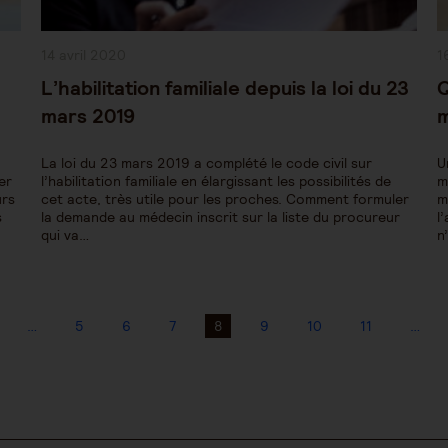
Publication
P
14 avril 2020
1
publiée :
pu
L’habilitation familiale depuis la loi du 23
Q
mars 2019
m
La loi du 23 mars 2019 a complété le code civil sur
U
er
l’habilitation familiale en élargissant les possibilités de
m
urs
cet acte, très utile pour les proches. Comment formuler
m
s
la demande au médecin inscrit sur la liste du procureur
l
qui va…
n
…
5
6
7
8
9
10
11
…