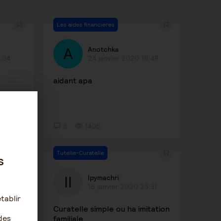
Les aides financières
Anotchka
8:04
24 janvier 2020 19:48
aidant apa
5
1405
Tutelle-Curatelle
s
Ipymachri
31
16 janvier 2020 23:31
tablir
r que
Curatelle simple ou ha imitation
des
familiale