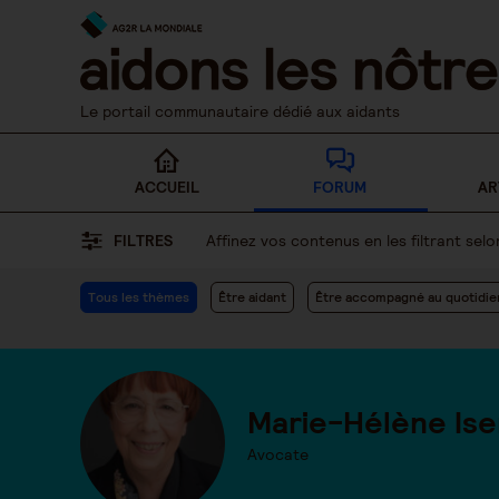
Skip
to
content
Le portail communautaire dédié aux aidants
ACCUEIL
FORUM
AR
FILTRES
Affinez vos contenus en les filtrant se
Tous les thèmes
Être aidant
Être accompagné au quotidie
Marie-Hélène Ise
Avocate