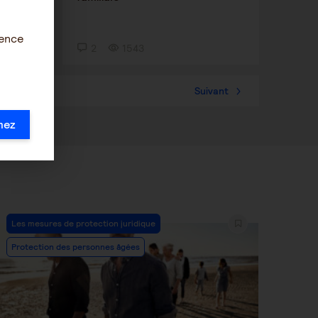
ience
2
1543
57
Suivant
mez
Post
Les mesures de protection juridique
Category:
Protection des personnes âgées