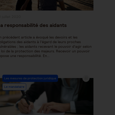
ublication
1 juillet 2020
bliée :
a responsabilité des aidants
n précédent article a évoqué les devoirs et les
bligations des aidants à l’égard de leurs proches
ulnérables ; les aidants recevant le pouvoir d’agir selon
a loi de la protection des majeurs. Recevoir un pouvoir
mpose une responsabilité. En…
Post
Les mesures de protection juridique
Category:
Le mandataire