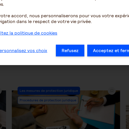
s.
votre accord, nous personnaliserons pour vous votre expér
1257
1
1288
igation dans le respect de votre vie privée.
tez la politique de cookies
…
48
49
50
51
52
53
54
…
ersonnalisez vos choix
Refusez
Acceptez et fer
Post
Les mesures de protection juridique
Category:
Procédures de protection juridique