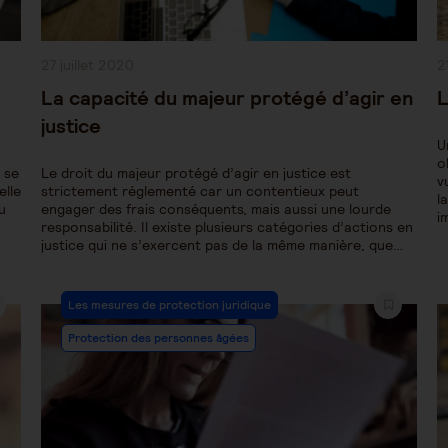
Publication
P
27 juillet 2020
2
publiée :
pu
a
La capacité du majeur protégé d’agir en
L
justice
U
o
 se
Le droit du majeur protégé d’agir en justice est
v
elle
strictement réglementé car un contentieux peut
l
u
engager des frais conséquents, mais aussi une lourde
i
responsabilité. Il existe plusieurs catégories d’actions en
justice qui ne s’exercent pas de la même manière, que…
Post
Les mesures de protection juridique
Category:
Protection des personnes âgées