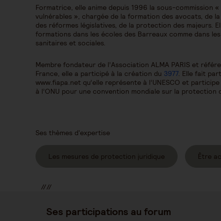
Formatrice, elle anime depuis 1996 la sous-commission «
vulnérables », chargée de la formation des avocats, de la
des réformes législatives, de la protection des majeurs. 
formations dans les écoles des Barreaux comme dans les a
sanitaires et sociales.
Membre fondateur de l’Association ALMA PARIS et référen
France, elle a participé à la création du
3977
. Elle fait pa
www.fiapa.net qu’elle représente à l’UNESCO et participe
à l’ONU pour une convention mondiale sur la protection
Ses thèmes d'expertise
Les mesures de protection juridique
Être a
//
//
//
Ses participations au forum