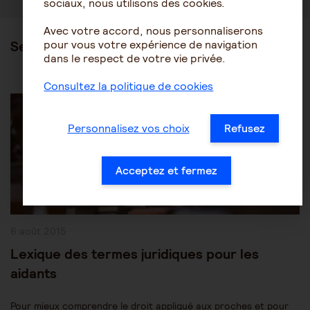
sociaux, nous utilisons des cookies.
Avec votre accord, nous personnaliserons
pour vous votre expérience de navigation
Ses articles
dans le respect de votre vie privée.
Consultez la politique de cookies
Post
Les mesures de protection juridique
Category:
Protection des personnes âgées
Personnalisez vos choix
Refusez
Acceptez et fermez
Publication
6 août 2015
publiée :
Lexique des termes juridiques pour les
aidants
Pour mieux comprendre le droit appliqué aux proches et pour