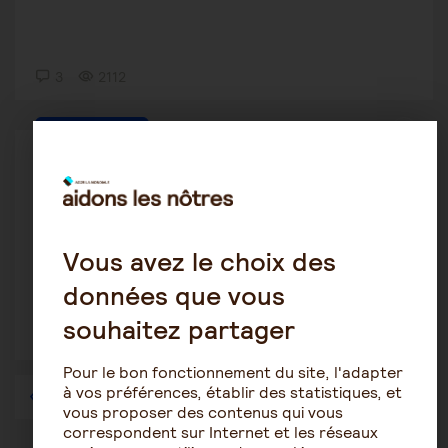
3
2112
Être salarié aidant
isa71260
12 octobre 2019 21:46
maison de retraite
Vous avez le choix des
données que vous
souhaitez partager
2
1592
Pour le bon fonctionnement du site, l'adapter
à vos préférences, établir des statistiques, et
1
…
52
53
54
55
56
57
vous proposer des contenus qui vous
correspondent sur Internet et les réseaux