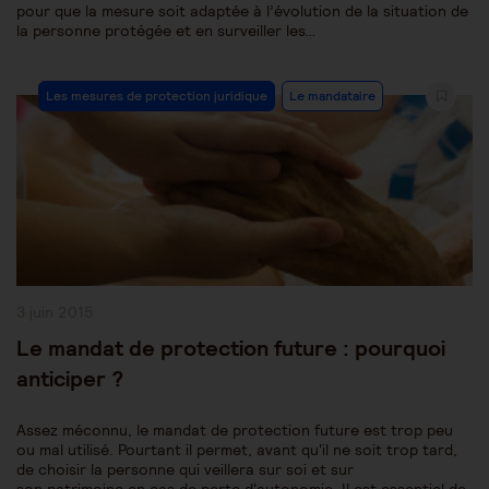
pour que la mesure soit adaptée à l’évolution de la situation de
la personne protégée et en surveiller les…
Post
Les mesures de protection juridique
Le mandataire
Category:
Publication
3 juin 2015
publiée :
Le mandat de protection future : pourquoi
anticiper ?
Assez méconnu, le mandat de protection future est trop peu
ou mal utilisé. Pourtant il permet, avant qu'il ne soit trop tard,
de choisir la personne qui veillera sur soi et sur