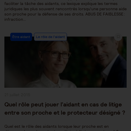
faciliter la tâche des aidants, ce lexique explique les termes
juridiques les plus souvent rencontrés lorsqu’une personne aide
son proche pour la défense de ses droits. ABUS DE FAIBLESSE :
infraction…
Post
Être aidant
Le rôle de l'aidant
Category:
Publication
21 juillet 2015
publiée :
Quel rôle peut jouer l’aidant en cas de litige
entre son proche et le protecteur désigné ?
Quel est le rôle des aidants lorsque leur proche est en