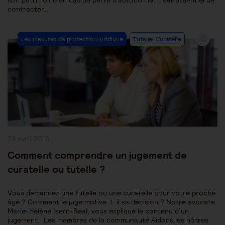
son patrimoine en cas de perte d'autonomie. Il est essentiel de
contracter…
Post
Les mesures de protection juridique
Tutelle-Curatelle
Category:
Publication
28 avril 2015
publiée :
Comment comprendre un jugement de
curatelle ou tutelle ?
Vous demandez une tutelle ou une curatelle pour votre proche
âgé ? Comment le juge motive-t-il sa décision ? Notre avocate,
Marie-Hélène Isern-Réal, vous explique le contenu d’un
jugement. Les membres de la communauté Aidons les nôtres