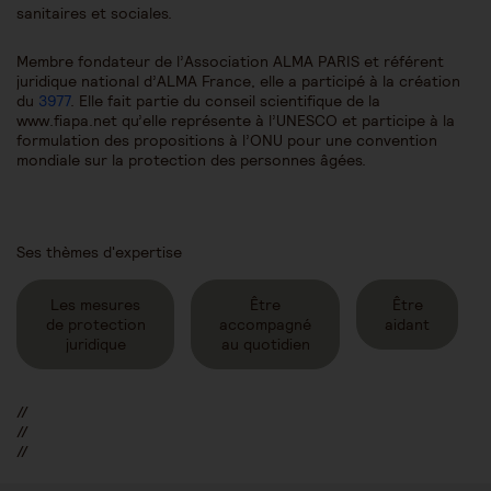
sanitaires et sociales.
Membre fondateur de l’Association ALMA PARIS et référent
juridique national d’ALMA France, elle a participé à la création
du
3977
. Elle fait partie du conseil scientifique de la
www.fiapa.net qu’elle représente à l’UNESCO et participe à la
formulation des propositions à l’ONU pour une convention
mondiale sur la protection des personnes âgées.
Ses thèmes d'expertise
Les mesures
Être
Être
de protection
accompagné
aidant
juridique
au quotidien
//
//
//