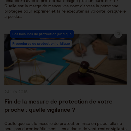
désaccord avec le protecteur désigné (tuteur, curateur…) ?
Quelle est la marge de manœuvre dont dispose la personne
protégée pour exprimer et faire exécuter sa volonté lorsqu’elle
a perdu…
Post
Les mesures de protection juridique
Category:
Procédures de protection juridique
Publication
24 juin 2015
publiée :
Fin de la mesure de protection de votre
proche : quelle vigilance ?
Quelle que soit la mesure de protection mise en place, elle ne
peut pas durer indéfiniment. Les aidants doivent rester vigilants