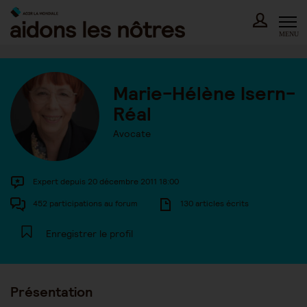
Skip
to
content
MENU
Marie-Hélène Isern-
Réal
Avocate
Expert depuis 20 décembre 2011 18:00
452 participations au forum
130 articles écrits
Enregistrer le profil
Présentation