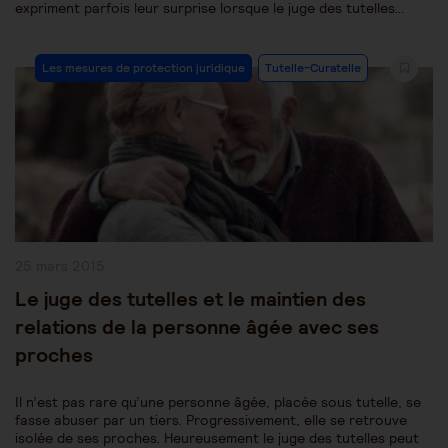
expriment parfois leur surprise lorsque le juge des tutelles…
Post
Les mesures de protection juridique
Tutelle-Curatelle
Category:
Publication
25 mars 2015
publiée :
Le juge des tutelles et le maintien des
relations de la personne âgée avec ses
proches
Il n’est pas rare qu’une personne âgée, placée sous tutelle, se
fasse abuser par un tiers. Progressivement, elle se retrouve
isolée de ses proches. Heureusement le juge des tutelles peut