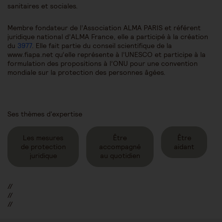
sanitaires et sociales.
Membre fondateur de l’Association ALMA PARIS et référent
juridique national d’ALMA France, elle a participé à la création
du
3977
. Elle fait partie du conseil scientifique de la
www.fiapa.net qu’elle représente à l’UNESCO et participe à la
formulation des propositions à l’ONU pour une convention
mondiale sur la protection des personnes âgées.
Ses thèmes d'expertise
Les mesures
Être
Être
de protection
accompagné
aidant
juridique
au quotidien
//
//
//