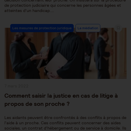
décision concernant leur proche. On insistera sur la procédure
de protection judiciaire qui concerne les personnes âgées et
atteintes d’un handicap.…
Post
Les mesures de protection juridique
La médiation
Category:
Publication
7 mars 2022
publiée :
Comment saisir la justice en cas de litige à
propos de son proche ?
Les aidants peuvent être confrontés à des conflits à propos de
l’aide à un proche. Ces conflits peuvent concerner des aides
sociales, un contrat d’hébergement ou de service à domicile. Ils