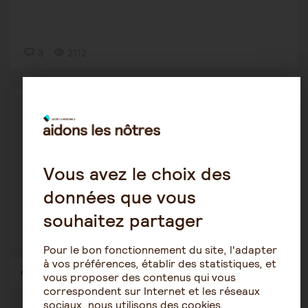
3
2112
Être salarié aidant
isa71260
12 octobre 2019 21:46
maison de retraite
Vous avez le choix des
données que vous
souhaitez partager
2
1592
Pour le bon fonctionnement du site, l'adapter
à vos préférences, établir des statistiques, et
1
…
52
53
54
55
56
57
vous proposer des contenus qui vous
correspondent sur Internet et les réseaux
sociaux, nous utilisons des cookies.