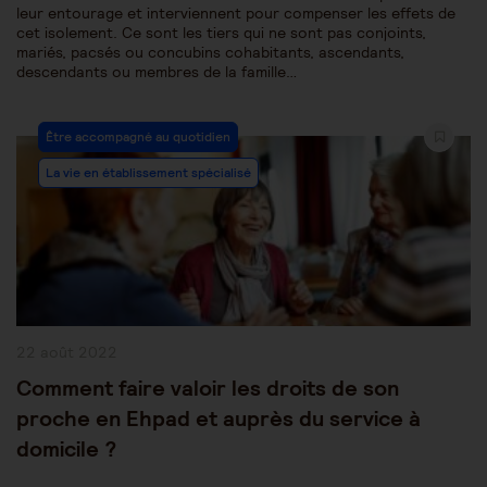
leur entourage et interviennent pour compenser les effets de
cet isolement. Ce sont les tiers qui ne sont pas conjoints,
mariés, pacsés ou concubins cohabitants, ascendants,
descendants ou membres de la famille…
Post
Être accompagné au quotidien
Category:
La vie en établissement spécialisé
Publication
22 août 2022
publiée :
Comment faire valoir les droits de son
proche en Ehpad et auprès du service à
domicile ?