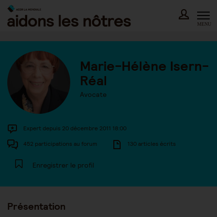
Skip
to
content
MENU
Marie-Hélène Isern-
Réal
Avocate
Expert depuis 20 décembre 2011 18:00
452 participations au forum
130 articles écrits
Enregistrer le profil
Présentation