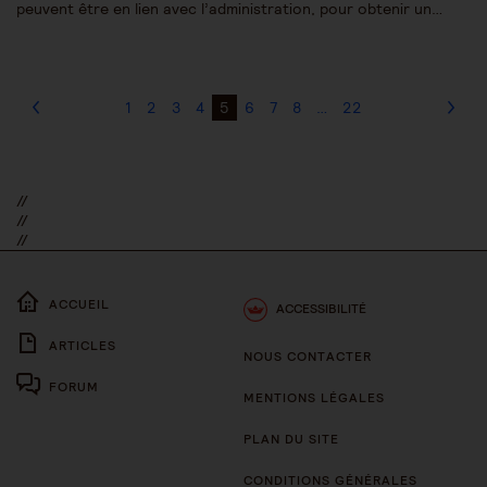
peuvent être en lien avec l’administration, pour obtenir un…
1
2
3
4
5
6
7
8
…
22
//
//
//
ACCUEIL
ACCESSIBILITÉ
ARTICLES
NOUS CONTACTER
FORUM
MENTIONS LÉGALES
PLAN DU SITE
CONDITIONS GÉNÉRALES