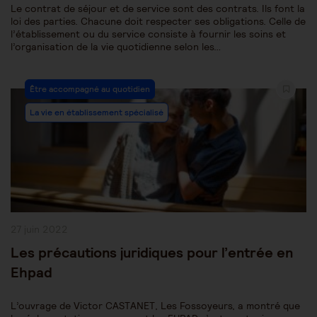
Le contrat de séjour et de service sont des contrats. Ils font la
loi des parties. Chacune doit respecter ses obligations. Celle de
l’établissement ou du service consiste à fournir les soins et
l’organisation de la vie quotidienne selon les…
Post
Être accompagné au quotidien
Category:
La vie en établissement spécialisé
Publication
27 juin 2022
publiée :
Les précautions juridiques pour l’entrée en
Ehpad
L’ouvrage de Victor CASTANET, Les Fossoyeurs, a montré que