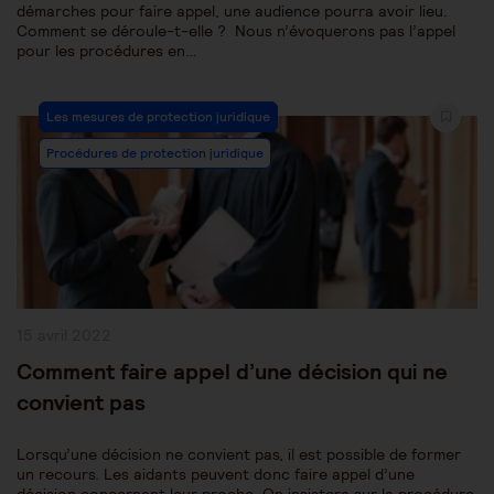
démarches pour faire appel, une audience pourra avoir lieu.
Comment se déroule-t-elle ? Nous n’évoquerons pas l’appel
pour les procédures en…
Post
Les mesures de protection juridique
Category:
Procédures de protection juridique
Publication
15 avril 2022
publiée :
Comment faire appel d’une décision qui ne
convient pas
Lorsqu’une décision ne convient pas, il est possible de former
un recours. Les aidants peuvent donc faire appel d’une