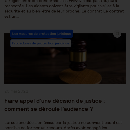
la réglementation concernant les EHPAD n’est pas toujours
respectée. Les aidants doivent être vigilants pour veiller à la
sécurité et au bien-être de leur proche. Le contrat Le contrat
est un…
Post
Les mesures de protection juridique
Category:
Procédures de protection juridique
Publication
23 mai 2022
publiée :
Faire appel d’une décision de justice :
comment se déroule l’audience ?
Lorsqu’une décision émise par la justice ne convient pas, il est
possible de former un recours. Après avoir engagé les