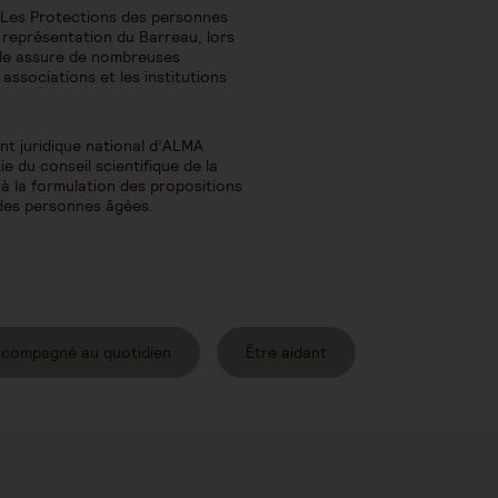
 Les Protections des personnes
 représentation du Barreau, lors
Elle assure de nombreuses
ssociations et les institutions
t juridique national d’ALMA
rtie du conseil scientifique de la
 à la formulation des propositions
 des personnes âgées.
ccompagné au quotidien
Être aidant