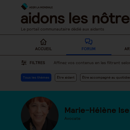
Skip
to
content
Le portail communautaire dédié aux aidants
ACCUEIL
FORUM
AR
FILTRES
Affinez vos contenus en les filtrant se
Tous les thèmes
Être aidant
Être accompagné au quotidie
Marie-Hélène Ise
Avocate