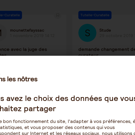
le-Curatelle
Tutelle-Curatelle
mounettefayssac
Stude
1 novembre 2019 14:12
29 octobre 2019 
ence avec la juge des
demande changement d
les
curateur
1838
1
1766
le-Curatelle
Patrimoine et succession
s avez le choix des données que vou
haitez partager
Danièle
Sologne
16 octobre 2019 12:24
15 octobre 2019 
e bon fonctionnement du site, l'adapter à vos préférences, é
atistiques, et vous proposer des contenus qui vous
 sous tutelle
notaire et succession
pondent sur Internet et les réseaux sociaux, nous utilisons 