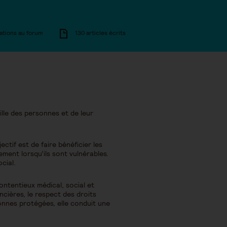
ations au forum
130 articles écrits
ille des personnes et de leur
tif est de faire bénéficier les
rement lorsqu’ils sont vulnérables.
cial.
contentieux médical, social et
ancières, le respect des droits
onnes protégées, elle conduit une