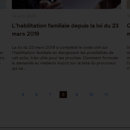
Publication
P
14 avril 2020
1
publiée :
pu
L’habilitation familiale depuis la loi du 23
Q
mars 2019
m
La loi du 23 mars 2019 a complété le code civil sur
U
er
l’habilitation familiale en élargissant les possibilités de
m
urs
cet acte, très utile pour les proches. Comment formuler
m
s
la demande au médecin inscrit sur la liste du procureur
l
qui va…
n
…
5
6
7
8
9
10
11
…