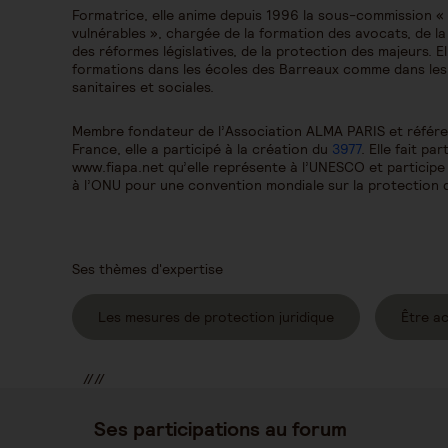
Formatrice, elle anime depuis 1996 la sous-commission «
vulnérables », chargée de la formation des avocats, de la
des réformes législatives, de la protection des majeurs. 
formations dans les écoles des Barreaux comme dans les a
sanitaires et sociales.
Membre fondateur de l’Association ALMA PARIS et référen
France, elle a participé à la création du
3977
. Elle fait pa
www.fiapa.net qu’elle représente à l’UNESCO et participe
à l’ONU pour une convention mondiale sur la protection
Ses thèmes d'expertise
Les mesures de protection juridique
Être a
//
//
//
Ses participations au forum