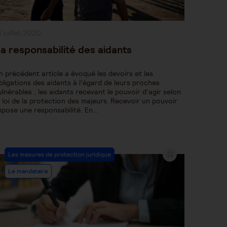
ublication
1 juillet 2020
bliée :
a responsabilité des aidants
n précédent article a évoqué les devoirs et les
bligations des aidants à l’égard de leurs proches
ulnérables ; les aidants recevant le pouvoir d’agir selon
a loi de la protection des majeurs. Recevoir un pouvoir
mpose une responsabilité. En…
Post
Les mesures de protection juridique
Category:
Le mandataire