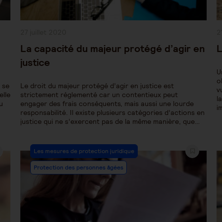
Publication
P
27 juillet 2020
2
publiée :
pu
a
La capacité du majeur protégé d’agir en
L
justice
U
o
 se
Le droit du majeur protégé d’agir en justice est
v
elle
strictement réglementé car un contentieux peut
l
u
engager des frais conséquents, mais aussi une lourde
i
responsabilité. Il existe plusieurs catégories d’actions en
justice qui ne s’exercent pas de la même manière, que…
Post
Les mesures de protection juridique
Category:
Protection des personnes âgées