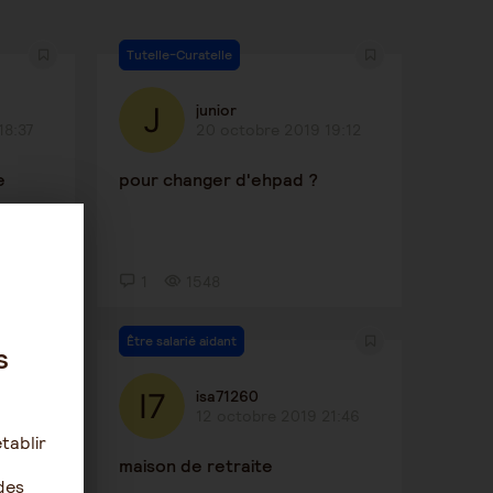
Tutelle-Curatelle
junior
18:37
20 octobre 2019 19:12
e
pour changer d'ehpad ?
1
1548
Être salarié aidant
s
isa71260
20:29
12 octobre 2019 21:46
tablir
maison de retraite
des