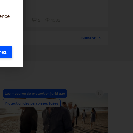
ience
2
1592
Suivant
mez
Post
Les mesures de protection juridique
Category:
Protection des personnes âgées