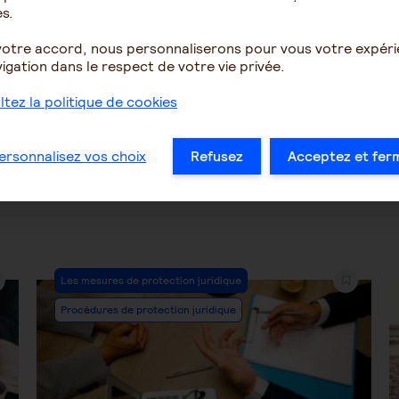
s.
votre accord, nous personnaliserons pour vous votre expér
1955
3
2112
igation dans le respect de votre vie privée.
tez la politique de cookies
1
…
52
53
54
55
56
57
ersonnalisez vos choix
Refusez
Acceptez et fer
Post
Les mesures de protection juridique
Category:
Procédures de protection juridique