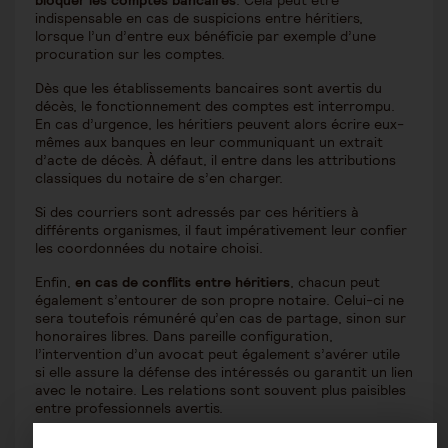
bloquer les comptes bancaires
. Cela peut être
indispensable en cas de suspicions entre héritiers,
lorsque l’un d’entre eux bénéficie par exemple d’une
procuration sur les comptes.
Dès que les établissements bancaires sont avertis du
décès, le fonctionnement des comptes est interrompu.
En cas d’urgence, les héritiers peuvent alors écrire eux-
mêmes aux banques en leur communiquant un extrait
d’acte de décès. À défaut, il entre dans les attributions
classiques du notaire de s’en charger.
Si des courriers sont adressés par ces héritiers à
différents organismes, il faut impérativement leur confier
les coordonnées du notaire choisi.
Enfin,
en cas de conflits entre héritiers
, chacun peut
également s’entourer de son propre notaire. Celui-ci ne
sera toutefois rémunéré qu’en cas de partage, sinon sur
honoraires libres. Dans pareille configuration,
l’intervention d’un avocat peut également s’avérer utile
si elle assure la défense des intéressés ou garantit un lien
avec le notaire. Les relations sont souvent plus paisibles
entre professionnels avertis.