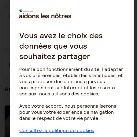
Partager
Partager l'article
ce
contenu
Vous avez le choix des
Ouvrir
Ouvrir
Ouvrir
dans
dans
dans
une
une
une
données que vous
autre
autre
autre
fenêtre
fenêtre
fenêtre
souhaitez partager
Créer une discussion à propos de l'article
Pour le bon fonctionnement du site, l'adapter
à vos préférences, établir des statistiques, et
vous proposer des contenus qui vous
correspondent sur Internet et les réseaux
Articles en lien
sociaux, nous utilisons des cookies.
Avec votre accord, nous personnaliserons
Les mesures de protection juridique
pour vous votre expérience de navigation
Patrimoine et succession
dans le respect de votre vie privée.
Consultez la politique de cookies