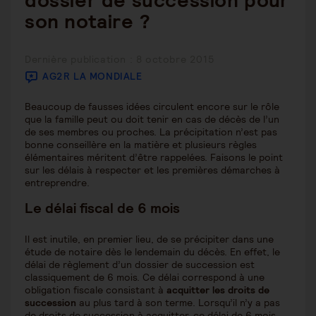
dossier de succession pour
son notaire ?
Publication
Dernière publication : 8 octobre 2015
publiée :
AG2R LA MONDIALE
Beaucoup de fausses idées circulent encore sur le rôle
que la famille peut ou doit tenir en cas de décès de l’un
de ses membres ou proches. La précipitation n’est pas
bonne conseillère en la matière et plusieurs règles
élémentaires méritent d’être rappelées. Faisons le point
sur les délais à respecter et les premières démarches à
entreprendre.
Le délai fiscal de 6 mois
Il est inutile, en premier lieu, de se précipiter dans une
étude de notaire dès le lendemain du décès. En effet, le
délai de règlement d’un dossier de succession est
classiquement de 6 mois. Ce délai correspond à une
obligation fiscale consistant à
acquitter les droits de
succession
au plus tard à son terme. Lorsqu’il n’y a pas
de droits de succession à acquitter, ce délai de 6 mois